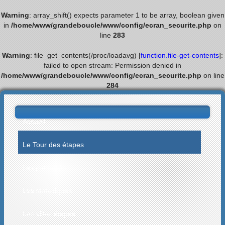
Warning
: array_shift() expects parameter 1 to be array, boolean given
in
/home/www/grandeboucle/www/config/ecran_securite.php
on
line
283
Warning
: file_get_contents(/proc/loadavg) [
function.file-get-contents
]:
failed to open stream: Permission denied in
/home/www/grandeboucle/www/config/ecran_securite.php
on line
284
Accueil
Le Tour des étapes
Les palmarès
Les statistiques
Les villes étapes