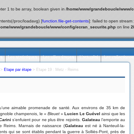
ter 1 to be array, boolean given in
/home/www/grandeboucle/www/co
ontents(/proc/loadavg) [
function.file-get-contents
]: failed to open stream
home/www/grandeboucle/www/config/ecran_securite.php
on line
2
ès
Les statistiques
Les villes étapes
L’actualité
Les collectionn
>
Etape par étape
>
Etape 19 : Metz - Reims
qu’une aimable promenade de santé. Aux environs de 35 km de
 vignoble champenois, le «
Bleuet
»
Lucien Le Guével
ainsi que les
Carini
s’enfuient pour ne plus être rejoints.
Galateau
l’emporte au
 de Reims. Marnais de naissance (
Galateau
est né à Nanteuil-la-
ents qui se sont établis pendant la guerre à Solliès-Pont, près de