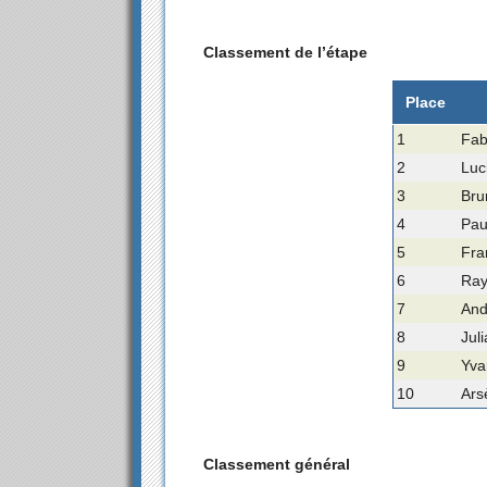
Classement de l’étape
Place
1
Fab
2
Luc
3
Bru
4
Paul
5
Fra
6
Ray
7
And
8
Jul
9
Yva
10
Ars
Classement général