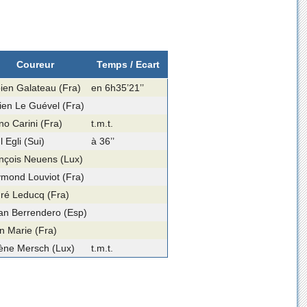
Coureur
Temps / Ecart
ien Galateau (Fra)
en 6h35’21’’
ien Le Guével (Fra)
no Carini (Fra)
t.m.t.
 Egli (Sui)
à 36’’
nçois Neuens (Lux)
mond Louviot (Fra)
ré Leducq (Fra)
ian Berrendero (Esp)
n Marie (Fra)
ène Mersch (Lux)
t.m.t.