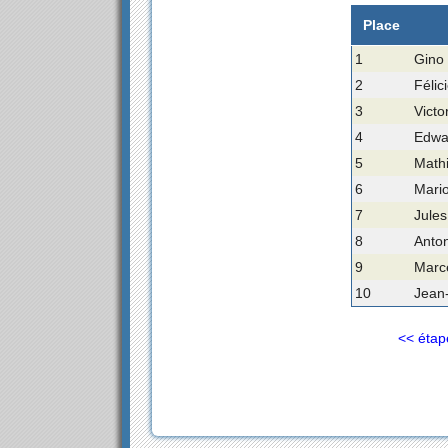
Place
1
Gino 
2
Félic
3
Victo
4
Edwar
5
Math
6
Mario
7
Jules
8
Anto
9
Marce
10
Jean
<< étap