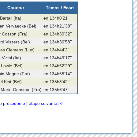
Coureur
Temps / Ecart
Bartali (Ita)
en 134h0’21’’
ien Vervaecke (Bel)
en 134h21’38’’
r Cosson (Fra)
en 134h30’32’’
d Vissers (Bel)
en 134h36’58’’
ias Clemens (Lux)
en 134h44’2’’
 Vicini (Ita)
en 134h49’17’’
 Lowie (Bel)
en 134h52’29’’
nin Magne (Fra)
en 134h58’14’’
l Kint (Bel)
en 135h3’42’’
-Marie Goasmat (Fra)
en 135h6’47’’
e précédente
|
étape suivante >>