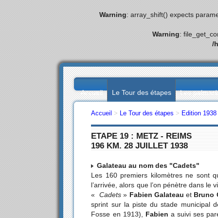
Warning
: array_shift() expects parame
Warning
: file_get_c
/
Accueil
Le Tour des étapes
Les palmar
Accueil
>
Le Tour des étapes
>
Edition 1938
ETAPE 19 : METZ - REIMS
196 KM. 28 JUILLET 1938
Galateau au nom des "Cadets"
Les 160 premiers kilomètres ne sont 
l’arrivée, alors que l’on pénètre dans le
«
Cadets
»
Fabien Galateau
et
Bruno 
sprint sur la piste du stade municipal
Fosse en 1913),
Fabien
a suivi ses par