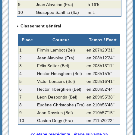
9
Jean Alavoine (Fra)
à 16’5’’
10
Giuseppe Santhia (Ita)
m.t.
Classement général
Place
Coureur
Temps / Ecart
1
Firmin Lambot (Bel)
en 207h29’31’’
2
Jean Alavoine (Fra)
en 208h12’24’’
3
Félix Sellier (Bel)
en 208h13’11’’
4
Hector Heusghem (Bel)
en 208h15’5’’
5
Victor Lenaers (Bel)
en 208h16’41’’
6
Hector Tiberghien (Bel)
en 208h52’44’’
7
Léon Despontin (Bel)
en 209h55’38’’
8
Eugène Christophe (Fra)
en 210h56’48’’
9
Jean Rossius (Bel)
en 210h57’15’’
10
Gaston Degy (Fra)
en 211h20’22’’
<< étape précédente
|
étape suivante >>