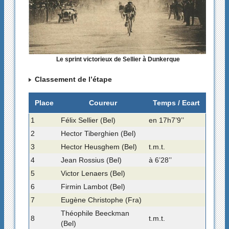
Le sprint victorieux de Sellier à Dunkerque
Classement de l’étape
Place
Coureur
Temps / Ecart
1
Félix Sellier (Bel)
en 17h7’9’’
2
Hector Tiberghien (Bel)
3
Hector Heusghem (Bel)
t.m.t.
4
Jean Rossius (Bel)
à 6’28’’
5
Victor Lenaers (Bel)
6
Firmin Lambot (Bel)
7
Eugène Christophe (Fra)
Théophile Beeckman
8
t.m.t.
(Bel)