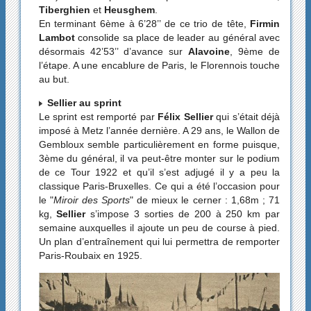
Tiberghien
et
Heusghem
.
En terminant 6ème à 6’28’’ de ce trio de tête,
Firmin
Lambot
consolide sa place de leader au général avec
désormais 42’53’’ d’avance sur
Alavoine
, 9ème de
l’étape. A une encablure de Paris, le Florennois touche
au but.
Sellier au sprint
Le sprint est remporté par
Félix Sellier
qui s’était déjà
imposé à Metz l’année dernière. A 29 ans, le Wallon de
Gembloux semble particulièrement en forme puisque,
3ème du général, il va peut-être monter sur le podium
de ce Tour 1922 et qu’il s’est adjugé il y a peu la
classique Paris-Bruxelles. Ce qui a été l’occasion pour
le "
Miroir des Sports
" de mieux le cerner : 1,68m ; 71
kg,
Sellier
s’impose 3 sorties de 200 à 250 km par
semaine auxquelles il ajoute un peu de course à pied.
Un plan d’entraînement qui lui permettra de remporter
Paris-Roubaix en 1925.