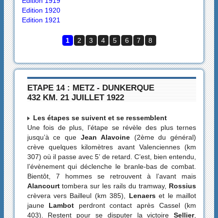
Edition 1919
Edition 1920
Edition 1921
1
2
3
4
5
6
7
8
ETAPE 14 : METZ - DUNKERQUE
432 KM. 21 JUILLET 1922
Les étapes se suivent et se ressemblent
Une fois de plus, l’étape se révèle des plus ternes
jusqu’à ce que
Jean Alavoine
(2ème du général)
crève quelques kilomètres avant Valenciennes (km
307) où il passe avec 5’ de retard. C’est, bien entendu,
l’évènement qui déclenche le branle-bas de combat.
Bientôt, 7 hommes se retrouvent à l’avant mais
Alancourt
tombera sur les rails du tramway,
Rossius
crèvera vers Bailleul (km 385),
Lenaers
et le maillot
jaune
Lambot
perdront contact après Cassel (km
403). Restent pour se disputer la victoire
Sellier
,