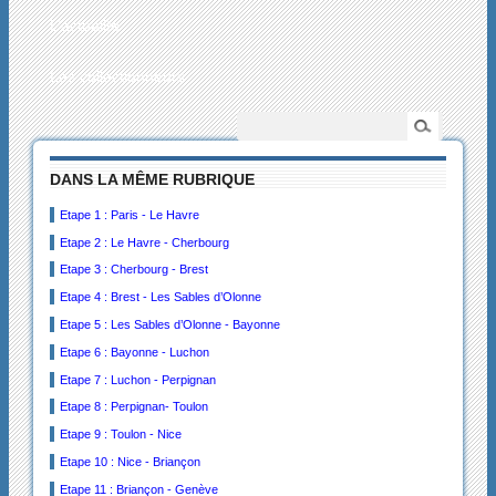
L’actualité
Les collectionneurs
DANS LA MÊME RUBRIQUE
Etape 1 : Paris - Le Havre
Etape 2 : Le Havre - Cherbourg
Etape 3 : Cherbourg - Brest
Etape 4 : Brest - Les Sables d’Olonne
Etape 5 : Les Sables d’Olonne - Bayonne
Etape 6 : Bayonne - Luchon
Etape 7 : Luchon - Perpignan
Etape 8 : Perpignan- Toulon
Etape 9 : Toulon - Nice
Etape 10 : Nice - Briançon
Etape 11 : Briançon - Genève