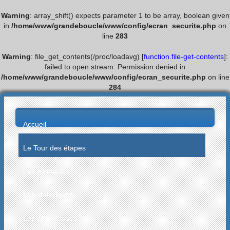
Warning
: array_shift() expects parameter 1 to be array, boolean given
in
/home/www/grandeboucle/www/config/ecran_securite.php
on
line
283
Warning
: file_get_contents(/proc/loadavg) [
function.file-get-contents
]:
failed to open stream: Permission denied in
/home/www/grandeboucle/www/config/ecran_securite.php
on line
284
Accueil
Le Tour des étapes
Les palmarès
Les statistiques
Les villes étapes