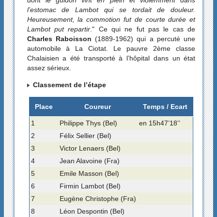
dont le guidon vint en plein et violemment dans
l’estomac de Lambot qui se tordait de douleur.
Heureusement, la commotion fut de courte durée et
Lambot put repartir
." Ce qui ne fut pas le cas de
Charles Raboisson
(1889-1962) qui a percuté une
automobile à La Ciotat. Le pauvre 2ème classe
Chalaisien a été transporté à l’hôpital dans un état
assez sérieux.
Classement de l’étape
Place
Coureur
Temps / Ecart
1
Philippe Thys (Bel)
en 15h47’18’’
2
Félix Sellier (Bel)
3
Victor Lenaers (Bel)
4
Jean Alavoine (Fra)
5
Emile Masson (Bel)
6
Firmin Lambot (Bel)
7
Eugène Christophe (Fra)
8
Léon Despontin (Bel)