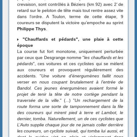
crevaison, sont contrôlés à Béziers (km 92) avec 2’ de
retard sur le peloton de tête mais tout rentre assez vite
dans l’ordre. A Toulon, terme de cette étape, 9
coureurs se disputent la victoire qu’empoche au sprint
Philippe Thys
.
"Chauffards et pédards", une plaie à cette
époque
La course fut fort monotone, uniquement perturbée
par ceux que Desgrange nomme "
les chauffards et les
pédards
", ces voitures et ces cyclistes qui se mèlent
aux coureurs et provoquent régulièrement des
accidents. "
Une voiture d’énergumènes faillit nous
verser en nous coupant brutalement à l’entrée de
Bandol. Ces jeunes énergumènes avaient formé le
projet de tenir la tête de notre cortège pendant la
traversée de la ville.
" (...) "
Un rechargement de la
route forma une sorte de tamponnement dans la file
des coureurs qui mirent pied à terre et Lambot, le
dernier, tomba. Naturellement, un de ces cyclistes que
L’Auto supplie chaque jour de ne jamais coller derrière
les coureurs, un cycliste suivait, qui tomba lui aussi, et