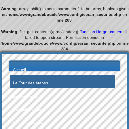
Warning
: array_shift() expects parameter 1 to be array, boolean given
in
/home/www/grandeboucle/www/config/ecran_securite.php
on
line
283
Warning
: file_get_contents(/proc/loadavg) [
function.file-get-contents
]:
failed to open stream: Permission denied in
/home/www/grandeboucle/www/config/ecran_securite.php
on line
284
Accueil
Le Tour des étapes
Les palmarès
Les statistiques
Les villes étapes