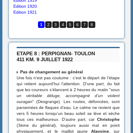
Edition 1919
Edition 1920
Edition 1921
1
2
3
4
5
6
7
8
ETAPE 8 : PERPIGNAN- TOULON
411 KM. 9 JUILLET 1922
Pas de changement au général
Une fois n’est pas coutume : c’est le départ de l’étape
qui retient aujourd’hui l’attention. D’une part, du fait
que les coureurs s’élancent à 2 heures du matin "
sous
un véritable déluge, accompagné d’un violent
ouragan
" (Desgrange). Les routes, défoncées, sont
parsemées de flaques d’eau. Le calme ne revient que
vers 5 heures lorsqu’un beau soleil se lève et séche
tous ces malheureux. D’autre part, car
Christophe
(3ème du général), toujours aussi mal en point
physiquement, et le maillot jaune
Alavoine
, sur