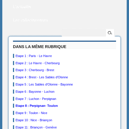
L’actualité
Les collectionneurs
DANS LA MÊME RUBRIQUE
Etape 1 : Paris - Le Havre
Etape 2 : Le Havre - Cherbourg
Etape 3 : Cherbourg - Brest
Etape 4 : Brest - Les Sables d’Olonne
Etape 5 : Les Sables d’Olonne - Bayonne
Etape 6 : Bayonne - Luchon
Etape 7 : Luchon - Perpignan
Etape 8 : Perpignan- Toulon
Etape 9 : Toulon - Nice
Etape 10 : Nice - Briançon
Etape 11 : Briançon - Genève