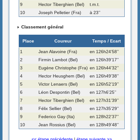
9
Hector Tiberghien (Bel)
t.m.t.
10
Joseph Pelletier (Fra)
à 23’’
Classement général
Place
Coureur
Temps / Ecart
1
Jean Alavoine (Fra)
en 126h24’58’’
2
Firmin Lambot (Bel)
en 126h39’17’’
3
Eugène Christophe (Fra)
en 126h44’32’’
4
Hector Heusghem (Bel)
en 126h49’38’’
5
Victor Lenaers (Bel)
en 126h52’19’’
6
Léon Despontin (Bel)
en 127h6’25’’
7
Hector Tiberghien (Bel)
en 127h31’39’’
8
Félix Sellier (Bel)
en 127h35’29’’
9
Federico Gay (Ita)
en 128h22’37’’
10
Jean Rossius (Bel)
en 128h49’48’’
<< étape précédente
|
étape suivante >>