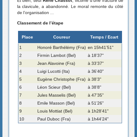
Et bien, seul
René Chassot
, victime d’une fracture de
la clavicule, a abandonné. Le moral remonte du côté
de l’organisation ...
Classement de l’étape
Place
Coureur
Temps / Ecart
1
Honoré Barthélémy (Fra)
en 15h41’51"
2
Firmin Lambot (Bel)
à 18’37"
3
Jean Alavoine (Fra)
à 33’37"
4
Luigi Lucotti (Ita)
à 36’40"
5
Eugène Christophe (Fra)
à 38’3"
6
Léon Scieur (Bel)
à 38’8"
7
Jules Masselis (Bel)
à 47’35"
8
Emile Masson (Bel)
à 51’26"
9
Louis Mottiat (Bel)
à 1h28’41"
10
Paul Duboc (Fra)
à 1h44’24"