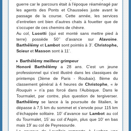
guerre car le parcours était à l’époque réaménagé par
les agents des Ponts et Chaussées juste avant le
passage de la course. Cette année, les services
d’entretien ont bien d’autres chats à fouetter que de
s’occuper de ces chemins de chèvre.
Au col,
Lucotti
(qui est monté sans mettre pied à
terre) possède 50’’ d’avance sur
Alavoine
.
Barthélémy
et
Lambot
sont pointés à 3’.
Christophe,
Scieur
et
Masson
sont à 11’.
Barthélémy meilleur grimpeur
Honoré Barthélémy
a 28 ans. C’est un jeune
professionnel qui s’est illustré dans les classiques de
printemps (3ème de Paris - Roubaix). 8ème du
classement général à 4 heures de
Christophe
, «
le
Rouquin
» n’a pas forcé dans l’Aubisque. Dans le
Tourmalet, par contre, plus question de tergiverser.
Barthélémy
se lance à la poursuite de lIitalien, le
dépasse à 7,5 km du sommet et s’envole pour 115 km
d’échappée solitaire. 10’ d’avance sur
Lambot
au col
du Tourmalet, 15’ au col d’Aspin, plus que 10’ en bas
mais 19’ au col de Peyresourde.