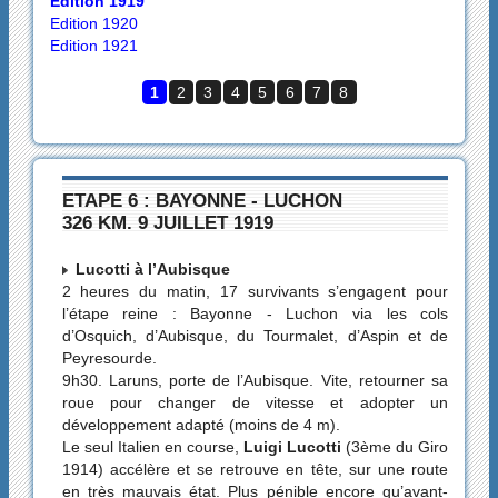
Edition 1919
Edition 1920
Edition 1921
1
2
3
4
5
6
7
8
ETAPE 6 : BAYONNE - LUCHON
326 KM. 9 JUILLET 1919
Lucotti à l’Aubisque
2 heures du matin, 17 survivants s’engagent pour
l’étape reine : Bayonne - Luchon via les cols
d’Osquich, d’Aubisque, du Tourmalet, d’Aspin et de
Peyresourde.
9h30. Laruns, porte de l’Aubisque. Vite, retourner sa
roue pour changer de vitesse et adopter un
développement adapté (moins de 4 m).
Le seul Italien en course,
Luigi Lucotti
(3ème du Giro
1914) accélère et se retrouve en tête, sur une route
en très mauvais état. Plus pénible encore qu’avant-