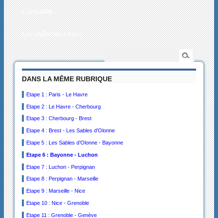
L’actualité
Les collectionneurs
DANS LA MÊME RUBRIQUE
Etape 1 : Paris - Le Havre
Etape 2 : Le Havre - Cherbourg
Etape 3 : Cherbourg - Brest
Etape 4 : Brest - Les Sables d’Olonne
Etape 5 : Les Sables d’Olonne - Bayonne
Etape 6 : Bayonne - Luchon
Etape 7 : Luchon - Perpignan
Etape 8 : Perpignan - Marseille
Etape 9 : Marseille - Nice
Etape 10 : Nice - Grenoble
Etape 11 : Grenoble - Genève