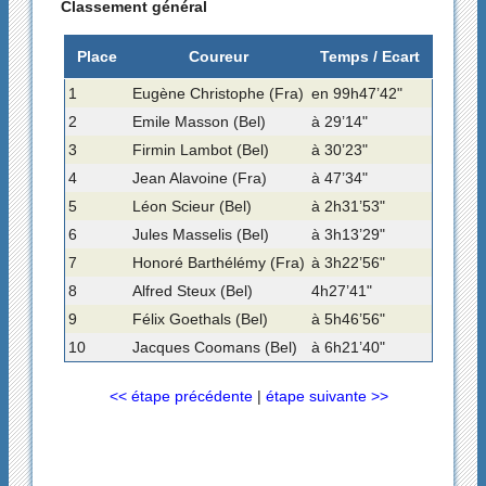
Classement général
Place
Coureur
Temps / Ecart
1
Eugène Christophe (Fra)
en 99h47’42"
2
Emile Masson (Bel)
à 29’14"
3
Firmin Lambot (Bel)
à 30’23"
4
Jean Alavoine (Fra)
à 47’34"
5
Léon Scieur (Bel)
à 2h31’53"
6
Jules Masselis (Bel)
à 3h13’29"
7
Honoré Barthélémy (Fra)
à 3h22’56"
8
Alfred Steux (Bel)
4h27’41"
9
Félix Goethals (Bel)
à 5h46’56"
10
Jacques Coomans (Bel)
à 6h21’40"
<< étape précédente
|
étape suivante >>