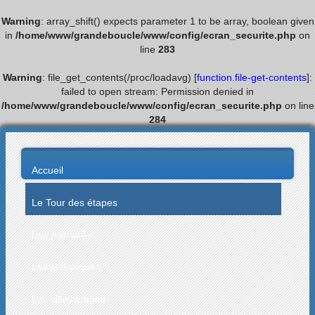
Warning
: array_shift() expects parameter 1 to be array, boolean given
in
/home/www/grandeboucle/www/config/ecran_securite.php
on
line
283
Warning
: file_get_contents(/proc/loadavg) [
function.file-get-contents
]:
failed to open stream: Permission denied in
/home/www/grandeboucle/www/config/ecran_securite.php
on line
284
Accueil
Le Tour des étapes
Les palmarès
Les statistiques
Les villes étapes