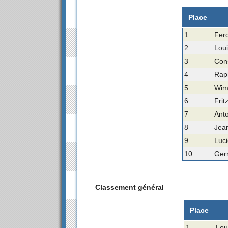
Place
1
Ferd
2
Loui
3
Cons
4
Rap
5
Wim
6
Frit
7
Anto
8
Jean
9
Luci
10
Gerr
Classement général
Place
1
Lou