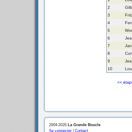
2
Gil
3
Fri
4
Fer
5
Wou
6
Jea
7
Jan
8
Con
9
Jea
10
Lou
<< étap
2004-2026
La Grande Boucle
Se connecter
|
Contact