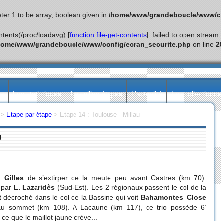
ter 1 to be array, boolean given in
/home/www/grandeboucle/www/co
ontents(/proc/loadavg) [
function.file-get-contents
]: failed to open stream
home/www/grandeboucle/www/config/ecran_securite.php
on line
2
ès
Les statistiques
Les villes étapes
L’actualité
Les collectionn
>
Etape par étape
>
Etape 14 : Toulouse - Millau
U
 à
Gilles
de s’extirper de la meute peu avant Castres (km 70).
, par
L. Lazaridès
(Sud-Est). Les 2 régionaux passent le col de la
 décroché dans le col de la Bassine qui voit
Bahamontes
,
Close
u sommet (km 108). A Lacaune (km 117), ce trio possède 6’
 ce que le maillot jaune crève...