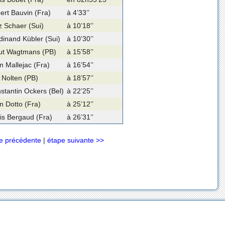
bert Bauvin (Fra)
à 4’33’’
tz Schaer (Sui)
à 10’18’’
dinand Kübler (Sui)
à 10’30’’
t Wagtmans (PB)
à 15’58’’
n Mallejac (Fra)
à 16’54’’
 Nolten (PB)
à 18’57’’
stantin Ockers (Bel)
à 22’25’’
n Dotto (Fra)
à 25’12’’
is Bergaud (Fra)
à 26’31’’
e précédente
|
étape suivante >>