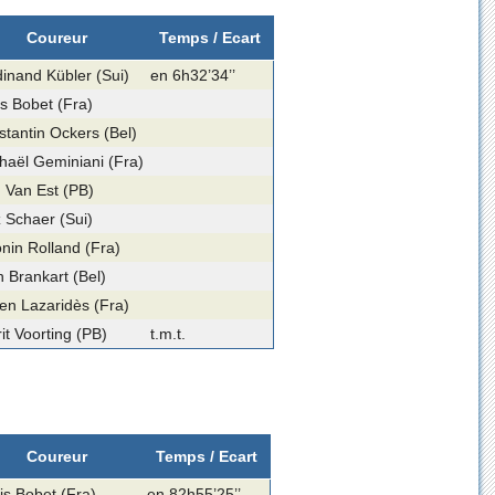
Coureur
Temps / Ecart
inand Kübler (Sui)
en 6h32’34’’
s Bobet (Fra)
tantin Ockers (Bel)
haël Geminiani (Fra)
 Van Est (PB)
z Schaer (Sui)
nin Rolland (Fra)
 Brankart (Bel)
en Lazaridès (Fra)
it Voorting (PB)
t.m.t.
Coureur
Temps / Ecart
is Bobet (Fra)
en 82h55’25’’