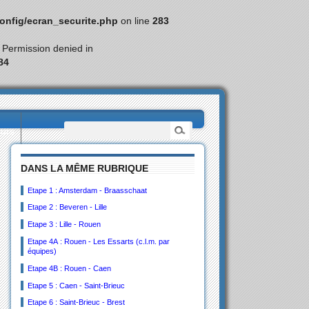
nfig/ecran_securite.php
on line
283
: Permission denied in
84
eurs
DANS LA MÊME RUBRIQUE
Etape 1 : Amsterdam - Braasschaat
Etape 2 : Beveren - Lille
Etape 3 : Lille - Rouen
Etape 4A : Rouen - Les Essarts (c.l.m. par
équipes)
Etape 4B : Rouen - Caen
Etape 5 : Caen - Saint-Brieuc
Etape 6 : Saint-Brieuc - Brest