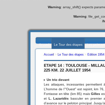
Warning
: array_shift() expects parame
Warning
: file_get_c
/
Accueil
Le Tour des étapes
Les palmar
Accueil
>
Le Tour des étapes
>
Edition 1954
ETAPE 14 : TOULOUSE - MILLA
225 KM. 22 JUILLET 1954
Un trio devant
Les attaques, incessantes permettent
L’homme de l’"Ouest" est rejoint, km 76
Fontasse en tête (km 85) mais
Gilles
est
et
L. Lazaridès
basculer en premier a
d’avance sur le peloton principal. Jusqu’à