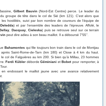
 Bassine,
Gilbert Bauvin
(Nord-Est Centre) perce. Le leader du
du groupe de tête dans le col de Sié (km 121). C’est alors que
les hostilités, suivi par bon nombre de coureurs de l’équipe de
,
Deledda
) et par l’ensemble des leaders de l’épreuve. Affolé, le
Bellay
,
Dacquay
,
Cieleska
) puis se retrouve seul sur ce terrain
vin
peut dire adieu à son beau maillot. Il a déboursé 7’55’’.
 que
Bahamontes
qui file toujours bon train dans le col de Montjau
après Saint-Rome-de-Tarn (km 180) et Close à 4 km du haut.
s le col de Falguières au km 200. Si bien qu’à Millau, 23 hommes
rre.
Ferdi Kübler
déborde
Géminiani
et
Bobet
pour remporter, à
 Tour.
 en endossant le maillot jaune avec une avance relativement
t.