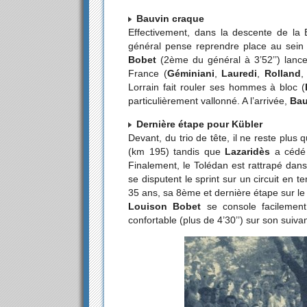
Bauvin craque
Effectivement, dans la descente de la
général pense reprendre place au sein 
Bobet
(2ème du général à 3’52’’) lance 
France (
Géminiani
,
Lauredi
,
Rolland
Lorrain fait rouler ses hommes à bloc (
particulièrement vallonné. A l’arrivée,
Bau
Dernière étape pour Kübler
Devant, du trio de tête, il ne reste plus
(km 195) tandis que
Lazaridès
a cédé 
Finalement, le Tolédan est rattrapé dan
se disputent le sprint sur un circuit en te
35 ans, sa 8ème et dernière étape sur le
Louison Bobet
se console facilement
confortable (plus de 4’30’’) sur son suivan