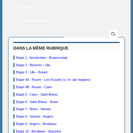
L’actualité
Les collectionneurs
DANS LA MÊME RUBRIQUE
Etape 1 : Amsterdam - Braasschaat
Etape 2 : Beveren - Lille
Etape 3 : Lille - Rouen
Etape 4A : Rouen - Les Essarts (c.l.m. par équipes)
Etape 4B : Rouen - Caen
Etape 5 : Caen - Saint-Brieuc
Etape 6 : Saint-Brieuc - Brest
Etape 7 : Brest - Vannes
Etape 8 : Vannes - Angers
Etape 9 : Angers - Bordeaux
Etape 10 : Bordeaux - Bayonne