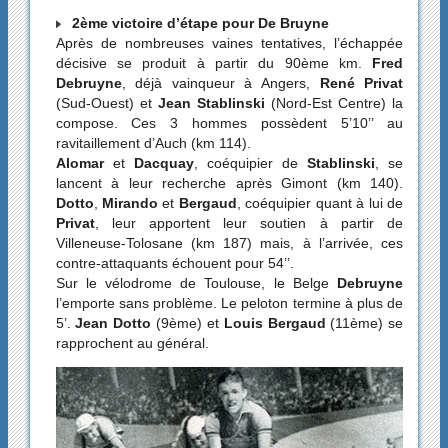
2ème victoire d’étape pour De Bruyne
Après de nombreuses vaines tentatives, l’échappée
décisive se produit à partir du 90ème km.
Fred
Debruyne
, déjà vainqueur à Angers,
René Privat
(Sud-Ouest) et
Jean Stablinski
(Nord-Est Centre) la
compose. Ces 3 hommes possèdent 5’10’’ au
ravitaillement d’Auch (km 114).
Alomar
et
Dacquay
, coéquipier de
Stablinski
, se
lancent à leur recherche après Gimont (km 140).
Dotto
,
Mirando
et
Bergaud
, coéquipier quant à lui de
Privat
, leur apportent leur soutien à partir de
Villeneuse-Tolosane (km 187) mais, à l’arrivée, ces
contre-attaquants échouent pour 54’’.
Sur le vélodrome de Toulouse, le Belge
Debruyne
l’emporte sans problème. Le peloton termine à plus de
5’.
Jean Dotto
(9ème) et
Louis Bergaud
(11ème) se
rapprochent au général.