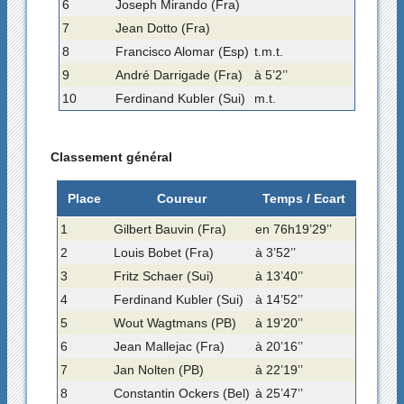
6
Joseph Mirando (Fra)
7
Jean Dotto (Fra)
8
Francisco Alomar (Esp)
t.m.t.
9
André Darrigade (Fra)
à 5’2’’
10
Ferdinand Kubler (Sui)
m.t.
Classement général
Place
Coureur
Temps / Ecart
1
Gilbert Bauvin (Fra)
en 76h19’29’’
2
Louis Bobet (Fra)
à 3’52’’
3
Fritz Schaer (Sui)
à 13’40’’
4
Ferdinand Kubler (Sui)
à 14’52’’
5
Wout Wagtmans (PB)
à 19’20’’
6
Jean Mallejac (Fra)
à 20’16’’
7
Jan Nolten (PB)
à 22’19’’
8
Constantin Ockers (Bel)
à 25’47’’