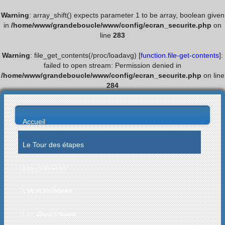
Warning
: array_shift() expects parameter 1 to be array, boolean given
in
/home/www/grandeboucle/www/config/ecran_securite.php
on
line
283
Warning
: file_get_contents(/proc/loadavg) [
function.file-get-contents
]:
failed to open stream: Permission denied in
/home/www/grandeboucle/www/config/ecran_securite.php
on line
284
Accueil
Le Tour des étapes
Les palmarès
Les statistiques
Les villes étapes