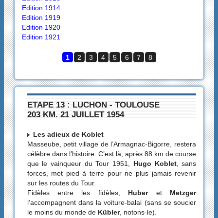
Edition 1914
Edition 1919
Edition 1920
Edition 1921
1
2
3
4
5
6
7
8
ETAPE 13 : LUCHON - TOULOUSE
203 KM. 21 JUILLET 1954
Les adieux de Koblet
Masseube, petit village de l’Armagnac-Bigorre, restera
célèbre dans l’histoire. C’est là, après 88 km de course
que le vainqueur du Tour 1951,
Hugo Koblet
, sans
forces, met pied à terre pour ne plus jamais revenir
sur les routes du Tour.
Fidèles entre les fidèles,
Huber
et
Metzger
l’accompagnent dans la voiture-balai (sans se soucier
le moins du monde de
Kübler
, notons-le).