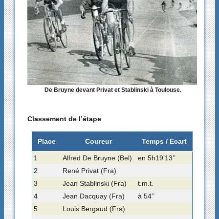
De Bruyne devant Privat et Stablinski à Toulouse.
Classement de l’étape
Place
Coureur
Temps / Ecart
1
Alfred De Bruyne (Bel)
en 5h19’13’’
2
René Privat (Fra)
3
Jean Stablinski (Fra)
t.m.t.
4
Jean Dacquay (Fra)
à 54’’
5
Louis Bergaud (Fra)