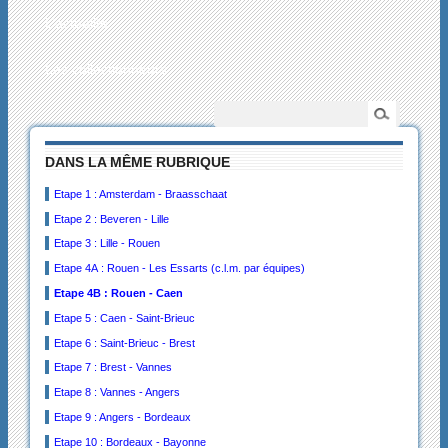
L’actualité
Les collectionneurs
DANS LA MÊME RUBRIQUE
Etape 1 : Amsterdam - Braasschaat
Etape 2 : Beveren - Lille
Etape 3 : Lille - Rouen
Etape 4A : Rouen - Les Essarts (c.l.m. par équipes)
Etape 4B : Rouen - Caen
Etape 5 : Caen - Saint-Brieuc
Etape 6 : Saint-Brieuc - Brest
Etape 7 : Brest - Vannes
Etape 8 : Vannes - Angers
Etape 9 : Angers - Bordeaux
Etape 10 : Bordeaux - Bayonne