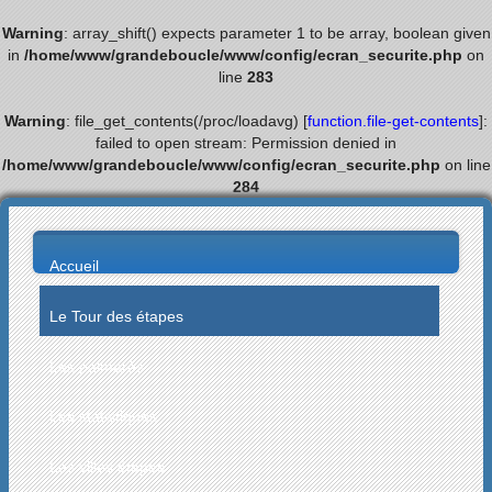
Warning
: array_shift() expects parameter 1 to be array, boolean given
in
/home/www/grandeboucle/www/config/ecran_securite.php
on
line
283
Warning
: file_get_contents(/proc/loadavg) [
function.file-get-contents
]:
failed to open stream: Permission denied in
/home/www/grandeboucle/www/config/ecran_securite.php
on line
284
Accueil
Le Tour des étapes
Les palmarès
Les statistiques
Les villes étapes