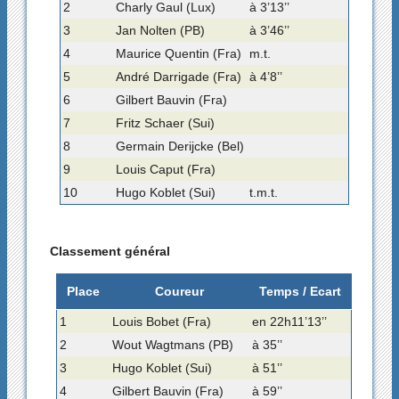
2
Charly Gaul (Lux)
à 3’13’’
3
Jan Nolten (PB)
à 3’46’’
4
Maurice Quentin (Fra)
m.t.
5
André Darrigade (Fra)
à 4’8’’
6
Gilbert Bauvin (Fra)
7
Fritz Schaer (Sui)
8
Germain Derijcke (Bel)
9
Louis Caput (Fra)
10
Hugo Koblet (Sui)
t.m.t.
Classement général
Place
Coureur
Temps / Ecart
1
Louis Bobet (Fra)
en 22h11’13’’
2
Wout Wagtmans (PB)
à 35’’
3
Hugo Koblet (Sui)
à 51’’
4
Gilbert Bauvin (Fra)
à 59’’