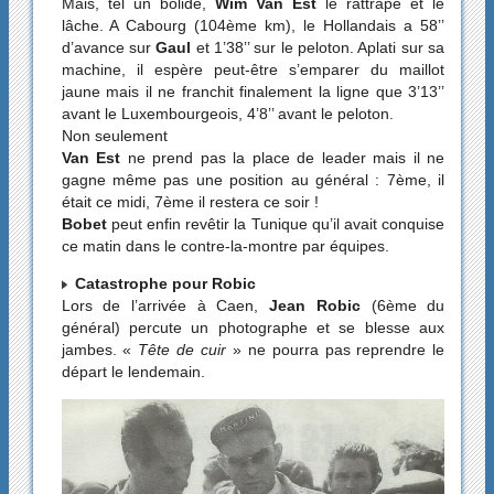
Mais, tel un bolide,
Wim Van Est
le rattrape et le
lâche. A Cabourg (104ème km), le Hollandais a 58’’
d’avance sur
Gaul
et 1’38’’ sur le peloton. Aplati sur sa
machine, il espère peut-être s’emparer du maillot
jaune mais il ne franchit finalement la ligne que 3’13’’
avant le Luxembourgeois, 4’8’’ avant le peloton.
Non seulement
Van Est
ne prend pas la place de leader mais il ne
gagne même pas une position au général : 7ème, il
était ce midi, 7ème il restera ce soir !
Bobet
peut enfin revêtir la Tunique qu’il avait conquise
ce matin dans le contre-la-montre par équipes.
Catastrophe pour Robic
Lors de l’arrivée à Caen,
Jean Robic
(6ème du
général) percute un photographe et se blesse aux
jambes. «
Tête de cuir
» ne pourra pas reprendre le
départ le lendemain.