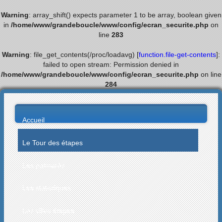
Warning
: array_shift() expects parameter 1 to be array, boolean given
in
/home/www/grandeboucle/www/config/ecran_securite.php
on
line
283
Warning
: file_get_contents(/proc/loadavg) [
function.file-get-contents
]:
failed to open stream: Permission denied in
/home/www/grandeboucle/www/config/ecran_securite.php
on line
284
Accueil
Le Tour des étapes
Les palmarès
Les statistiques
Les villes étapes