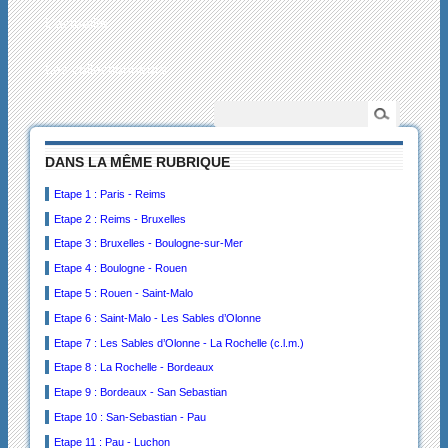
L’actualité
Les collectionneurs
DANS LA MÊME RUBRIQUE
Etape 1 : Paris - Reims
Etape 2 : Reims - Bruxelles
Etape 3 : Bruxelles - Boulogne-sur-Mer
Etape 4 : Boulogne - Rouen
Etape 5 : Rouen - Saint-Malo
Etape 6 : Saint-Malo - Les Sables d’Olonne
Etape 7 : Les Sables d’Olonne - La Rochelle (c.l.m.)
Etape 8 : La Rochelle - Bordeaux
Etape 9 : Bordeaux - San Sebastian
Etape 10 : San-Sebastian - Pau
Etape 11 : Pau - Luchon