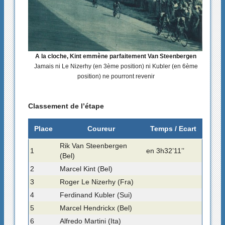
A la cloche, Kint emmène parfaitement Van Steenbergen
Jamais ni Le Nizerhy (en 3ème position) ni Kubler (en 6ème
position) ne pourront revenir
Classement de l’étape
Place
Coureur
Temps / Ecart
Rik Van Steenbergen
1
en 3h32’11’’
(Bel)
2
Marcel Kint (Bel)
3
Roger Le Nizerhy (Fra)
4
Ferdinand Kubler (Sui)
5
Marcel Hendrickx (Bel)
6
Alfredo Martini (Ita)