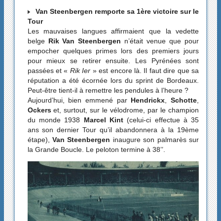
Van Steenbergen remporte sa 1ère victoire sur le
Tour
Les mauvaises langues affirmaient que la vedette
belge
Rik Van Steenbergen
n’était venue que pour
empocher quelques primes lors des premiers jours
pour mieux se retirer ensuite. Les Pyrénées sont
passées et «
Rik Ier
» est encore là. Il faut dire que sa
réputation a été écornée lors du sprint de Bordeaux.
Peut-être tient-il à remettre les pendules à l’heure ?
Aujourd’hui, bien emmené par
Hendrickx
,
Schotte
,
Ockers
et, surtout, sur le vélodrome, par le champion
du monde 1938
Marcel Kint
(celui-ci effectue à 35
ans son dernier Tour qu’il abandonnera à la 19ème
étape),
Van Steenbergen
inaugure son palmarès sur
la Grande Boucle. Le peloton termine à 38’’.