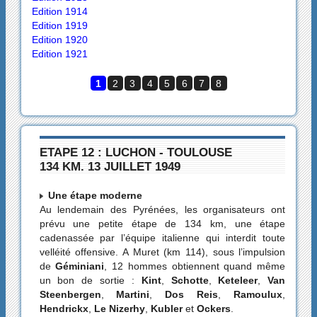
Edition 1914
Edition 1919
Edition 1920
Edition 1921
1
2
3
4
5
6
7
8
ETAPE 12 : LUCHON - TOULOUSE
134 KM. 13 JUILLET 1949
Une étape moderne
Au lendemain des Pyrénées, les organisateurs ont
prévu une petite étape de 134 km, une étape
cadenassée par l’équipe italienne qui interdit toute
velléité offensive. A Muret (km 114), sous l’impulsion
de
Géminiani
, 12 hommes obtiennent quand même
un bon de sortie :
Kint
,
Schotte
,
Keteleer
,
Van
Steenbergen
,
Martini
,
Dos Reis
,
Ramoulux
,
Hendrickx
,
Le Nizerhy
,
Kubler
et
Ockers
.