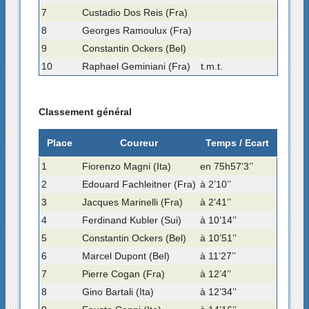
7
Custadio Dos Reis (Fra)
8
Georges Ramoulux (Fra)
9
Constantin Ockers (Bel)
10
Raphael Geminiani (Fra)
t.m.t.
Classement général
Place
Coureur
Temps / Ecart
1
Fiorenzo Magni (Ita)
en 75h57’3’’
2
Edouard Fachleitner (Fra)
à 2’10’’
3
Jacques Marinelli (Fra)
à 2’41’’
4
Ferdinand Kubler (Sui)
à 10’14’’
5
Constantin Ockers (Bel)
à 10’51’’
6
Marcel Dupont (Bel)
à 11’27’’
7
Pierre Cogan (Fra)
à 12’4’’
8
Gino Bartali (Ita)
à 12’34’’