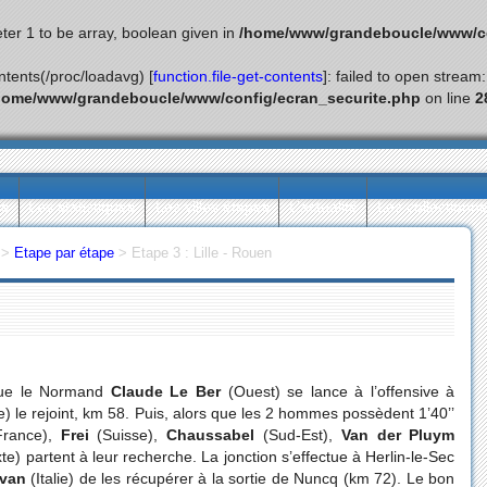
ter 1 to be array, boolean given in
/home/www/grandeboucle/www/co
ontents(/proc/loadavg) [
function.file-get-contents
]: failed to open stream
home/www/grandeboucle/www/config/ecran_securite.php
on line
2
ès
Les statistiques
Les villes étapes
L’actualité
Les collectionn
>
Etape par étape
>
Etape 3 : Lille - Rouen
que le Normand
Claude Le Ber
(Ouest) se lance à l’offensive à
) le rejoint, km 58. Puis, alors que les 2 hommes possèdent 1’40’’
rance),
Frei
(Suisse),
Chaussabel
(Sud-Est),
Van der Pluym
) partent à leur recherche. La jonction s’effectue à Herlin-le-Sec
van
(Italie) de les récupérer à la sortie de Nuncq (km 72). Le bon