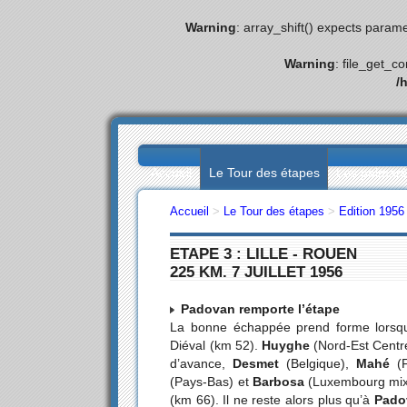
Warning
: array_shift() expects parame
Warning
: file_get_c
/
Accueil
Le Tour des étapes
Les palmar
Accueil
>
Le Tour des étapes
>
Edition 1956
ETAPE 3 : LILLE - ROUEN
225 KM. 7 JUILLET 1956
Padovan remporte l’étape
La bonne échappée prend forme lors
Diéval (km 52).
Huyghe
(Nord-Est Centre
d’avance,
Desmet
(Belgique),
Mahé
(F
(Pays-Bas) et
Barbosa
(Luxembourg mixte
(km 66). Il ne reste alors plus qu’à
Pado