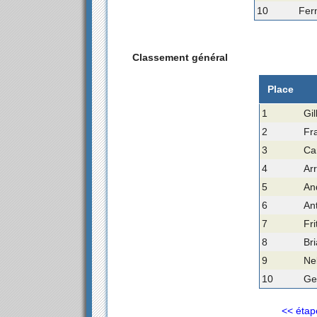
10
Fer
Classement général
Place
1
Gi
2
Fr
3
Ca
4
Ar
5
An
6
An
7
Fri
8
Br
9
Nel
10
Ger
<< étap