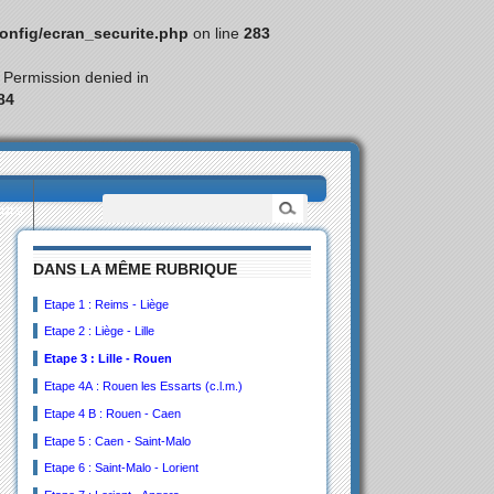
nfig/ecran_securite.php
on line
283
: Permission denied in
84
eurs
DANS LA MÊME RUBRIQUE
Etape 1 : Reims - Liège
Etape 2 : Liège - Lille
Etape 3 : Lille - Rouen
Etape 4A : Rouen les Essarts (c.l.m.)
Etape 4 B : Rouen - Caen
Etape 5 : Caen - Saint-Malo
Etape 6 : Saint-Malo - Lorient