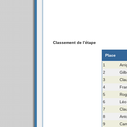
Classement de l’étape
Place
1
Arri
2
Gil
3
Cla
4
Fra
5
Rog
6
Léo
7
Clau
8
Ant
9
Cam