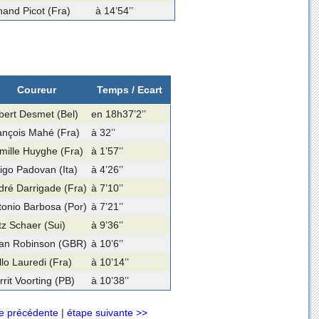
nand Picot (Fra)
à 14’54’’
Coureur
Temps / Ecart
lbert Desmet (Bel)
en 18h37’2’’
ançois Mahé (Fra)
à 32’’
mille Huyghe (Fra)
à 1’57’’
rigo Padovan (Ita)
à 4’26’’
dré Darrigade (Fra)
à 7’10’’
tonio Barbosa (Por)
à 7’21’’
tz Schaer (Sui)
à 9’36’’
ian Robinson (GBR)
à 10’6’’
lo Lauredi (Fra)
à 10’14’’
rit Voorting (PB)
à 10’38’’
e précédente
|
étape suivante >>