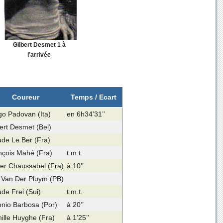
Gilbert Desmet 1 à
l’arrivée
Coureur
Temps / Ecart
go Padovan (Ita)
en 6h34’31’’
bert Desmet (Bel)
ude Le Ber (Fra)
nçois Mahé (Fra)
t.m.t.
er Chaussabel (Fra)
à 10’’
 Van Der Pluym (PB)
de Frei (Sui)
t.m.t.
onio Barbosa (Por)
à 20’’
ille Huyghe (Fra)
à 1’25’’