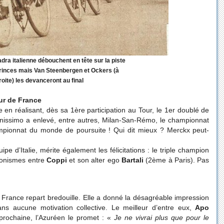
adra italienne débouchent en tête sur la piste
rinces mais Van Steenbergen et Ockers (à
roite) les devanceront au final
our de France
e en réalisant, dès sa 1ère participation au Tour, le 1er doublé de
onissimo a enlevé, entre autres, Milan-San-Rémo, le championnat
hampionnat du monde de poursuite ! Qui dit mieux ? Merckx peut-
uipe d’Italie, mérite également les félicitations : le triple champion
agonismes entre
Coppi
et son alter ego
Bartali
(2ème à Paris). Pas
rance repart bredouille. Elle a donné la désagréable impression
ans aucune motivation collective. Le meilleur d’entre eux,
Apo
 prochaine, l’Azuréen le promet : «
Je ne vivrai plus que pour le