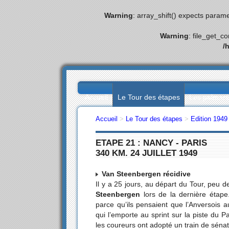
Warning
: array_shift() expects parame
Warning
: file_get_c
/
Accueil
Le Tour des étapes
Les palmar
Accueil
>
Le Tour des étapes
>
Edition 1949
ETAPE 21 : NANCY - PARIS
340 KM. 24 JUILLET 1949
Van Steenbergen récidive
Il y a 25 jours, au départ du Tour, peu
Steenbergen
lors de la dernière étape.
parce qu’ils pensaient que l’Anversois au
qui l’emporte au sprint sur la piste du 
les coureurs ont adopté un train de séna