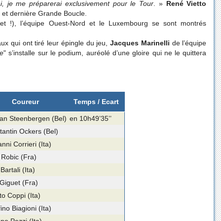
ai, je me préparerai exclusivement pour le Tour
. »
René Vietto
e et dernière Grande Boucle.
mplet !), l’équipe Ouest-Nord et le Luxembourg se sont montrés
ux qui ont tiré leur épingle du jeu,
Jacques Marinelli
de l’équipe
e
" s’installe sur le podium, auréolé d’une gloire qui ne le quittera
Coureur
Temps / Ecart
Van Steenbergen (Bel)
en 10h49’35’’
tantin Ockers (Bel)
nni Corrieri (Ita)
 Robic (Fra)
Bartali (Ita)
Giguet (Fra)
o Coppi (Ita)
ino Biagioni (Ita)