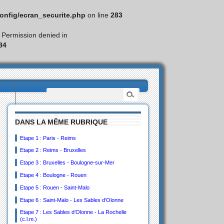
nfig/ecran_securite.php
on line
283
: Permission denied in
84
eurs
DANS LA MÊME RUBRIQUE
Etape 1 : Paris - Reims
Etape 2 : Reims - Bruxelles
Etape 3 : Bruxelles - Boulogne-sur-Mer
Etape 4 : Boulogne - Rouen
Etape 5 : Rouen - Saint-Malo
Etape 6 : Saint-Malo - Les Sables d’Olonne
Etape 7 : Les Sables d’Olonne - La Rochelle
(c.l.m.)