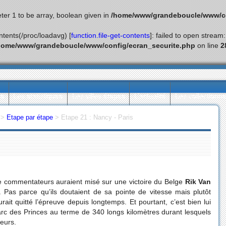
ter 1 to be array, boolean given in
/home/www/grandeboucle/www/co
ontents(/proc/loadavg) [
function.file-get-contents
]: failed to open stream
home/www/grandeboucle/www/config/ecran_securite.php
on line
2
ès
Les statistiques
Les villes étapes
L’actualité
Les collectionn
>
Etape par étape
>
Etape 21 : Nancy - Paris
 de commentateurs auraient misé sur une victoire du Belge
Rik Van
 Pas parce qu’ils doutaient de sa pointe de vitesse mais plutôt
rait quitté l’épreuve depuis longtemps. Et pourtant, c’est bien lui
Parc des Princes au terme de 340 longs kilomètres durant lesquels
teurs.