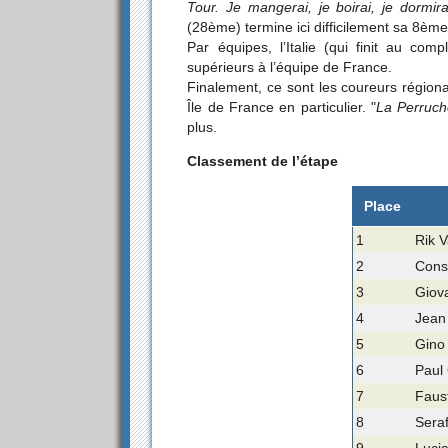
Tour. Je mangerai, je boirai, je dormir
(28ème) termine ici difficilement sa 8èm
Par équipes, l’Italie (qui finit au co
supérieurs à l’équipe de France.
Finalement, ce sont les coureurs régiona
Île de France en particulier. "
La Perruch
plus.
Classement de l’étape
Place
1
Rik 
2
Cons
3
Giova
4
Jean
5
Gino 
6
Paul 
7
Faust
8
Seraf