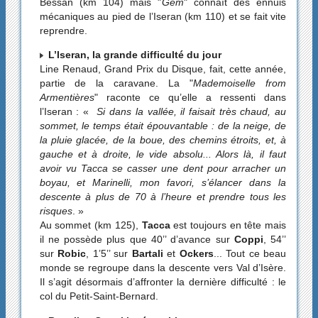
Bessan (km 104) mais "
Gem
" connaît des ennuis
mécaniques au pied de l’Iseran (km 110) et se fait vite
reprendre.
L’Iseran, la grande difficulté du jour
Line Renaud, Grand Prix du Disque, fait, cette année,
partie de la caravane. La "
Mademoiselle from
Armentières
" raconte ce qu’elle a ressenti dans
l’Iseran : «
Si dans la vallée, il faisait très chaud, au
sommet, le temps était épouvantable : de la neige, de
la pluie glacée, de la boue, des chemins étroits, et, à
gauche et à droite, le vide absolu... Alors là, il faut
avoir vu Tacca se casser une dent pour arracher un
boyau, et Marinelli, mon favori, s’élancer dans la
descente à plus de 70 à l’heure et prendre tous les
risques
. »
Au sommet (km 125),
Tacca
est toujours en tête mais
il ne possède plus que 40’’ d’avance sur
Coppi
, 54’’
sur
Robic
, 1’5’’ sur
Bartali
et
Ockers
... Tout ce beau
monde se regroupe dans la descente vers Val d’Isère.
Il s’agit désormais d’affronter la dernière difficulté : le
col du Petit-Saint-Bernard.