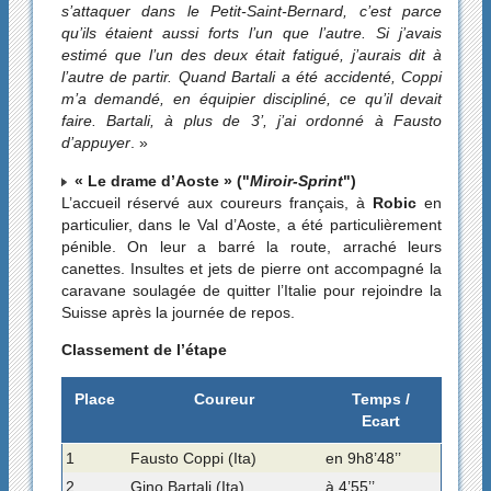
s’attaquer dans le Petit-Saint-Bernard, c’est parce
qu’ils étaient aussi forts l’un que l’autre. Si j’avais
estimé que l’un des deux était fatigué, j’aurais dit à
l’autre de partir. Quand Bartali a été accidenté, Coppi
m’a demandé, en équipier discipliné, ce qu’il devait
faire. Bartali, à plus de 3’, j’ai ordonné à Fausto
d’appuyer
. »
« Le drame d’Aoste » ("
Miroir-Sprint
")
L’accueil réservé aux coureurs français, à
Robic
en
particulier, dans le Val d’Aoste, a été particulièrement
pénible. On leur a barré la route, arraché leurs
canettes. Insultes et jets de pierre ont accompagné la
caravane soulagée de quitter l’Italie pour rejoindre la
Suisse après la journée de repos.
Classement de l’étape
Place
Coureur
Temps /
Ecart
1
Fausto Coppi (Ita)
en 9h8’48’’
2
Gino Bartali (Ita)
à 4’55’’