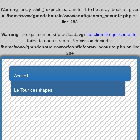
Warning
: array_shift() expects parameter 1 to be array, boolean given
in
/home/www/grandeboucle/www/config/ecran_securite.php
on
line
283
Warning
: file_get_contents(/proc/loadavg) [
function.file-get-contents
]:
failed to open stream: Permission denied in
/home/www/grandeboucle/www/config/ecran_securite.php
on line
284
Accueil
Le Tour des étapes
Les palmarès
Les statistiques
Les villes étapes