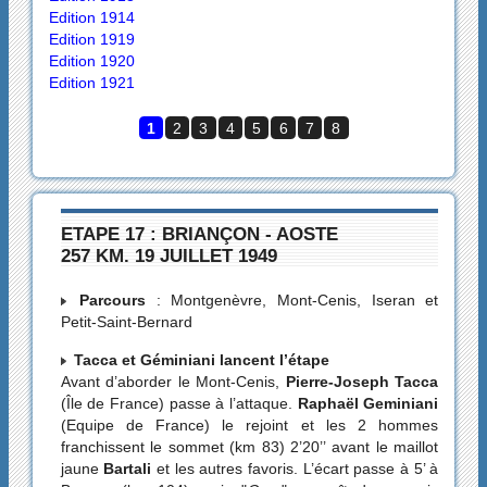
Edition 1914
Edition 1919
Edition 1920
Edition 1921
1
2
3
4
5
6
7
8
ETAPE 17 : BRIANÇON - AOSTE
257 KM. 19 JUILLET 1949
Parcours
: Montgenèvre, Mont-Cenis, Iseran et
Petit-Saint-Bernard
Tacca et Géminiani lancent l’étape
Avant d’aborder le Mont-Cenis,
Pierre-Joseph Tacca
(Île de France) passe à l’attaque.
Raphaël Geminiani
(Equipe de France) le rejoint et les 2 hommes
franchissent le sommet (km 83) 2’20’’ avant le maillot
jaune
Bartali
et les autres favoris. L’écart passe à 5’ à