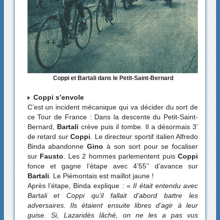
Coppi et Bartali dans le Petit-Saint-Bernard
Coppi s’envole
C’est un incident mécanique qui va décider du sort de
ce Tour de France : Dans la descente du Petit-Saint-
Bernard,
Bartali
crève puis il tombe. Il a désormais 3’
de retard sur
Coppi
. Le directeur sportif italien Alfredo
Binda abandonne
Gino
à son sort pour se focaliser
sur
Fausto
. Les 2 hommes parlementent puis
Coppi
fonce et gagne l’étape avec 4’55’’ d’avance sur
Bartali
. Le Piémontais est maillot jaune !
Après l’étape, Binda explique : «
Il était entendu avec
Bartali et Coppi qu’il fallait d’abord battre les
adversaires. Ils étaient ensuite libres d’agir à leur
guise. Si, Lazaridès lâché, on ne les a pas vus