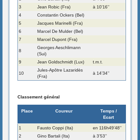
3
Jean Robic (Fra)
à 10’16’’
4
Constantin Ockers (Bel)
5
Jacques Marinelli (Fra)
6
Marcel De Mulder (Bel)
7
Marcel Dupont (Fra)
Georges Aeschlimann
8
(Sui)
9
Jean Goldschmidt (Lux)
t.m.t.
Jules-Apôtre Lazaridès
10
à 14’34’’
(Fra)
Classement général
Place
Coureur
Temps /
Ecart
1
Fausto Coppi (Ita)
en 116h49’48’’
2
Gino Bartali (Ita)
à 3’53’’