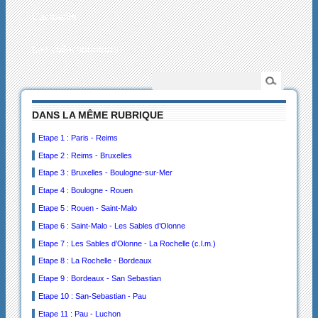
L’actualité
Les collectionneurs
DANS LA MÊME RUBRIQUE
Etape 1 : Paris - Reims
Etape 2 : Reims - Bruxelles
Etape 3 : Bruxelles - Boulogne-sur-Mer
Etape 4 : Boulogne - Rouen
Etape 5 : Rouen - Saint-Malo
Etape 6 : Saint-Malo - Les Sables d’Olonne
Etape 7 : Les Sables d’Olonne - La Rochelle (c.l.m.)
Etape 8 : La Rochelle - Bordeaux
Etape 9 : Bordeaux - San Sebastian
Etape 10 : San-Sebastian - Pau
Etape 11 : Pau - Luchon