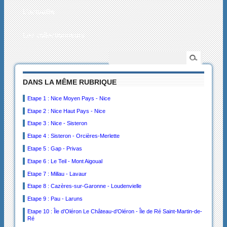
L’actualité
Les collectionneurs
DANS LA MÊME RUBRIQUE
Etape 1 : Nice Moyen Pays - Nice
Etape 2 : Nice Haut Pays - Nice
Etape 3 : Nice - Sisteron
Etape 4 : Sisteron - Orcières-Merlette
Etape 5 : Gap - Privas
Etape 6 : Le Teil - Mont Aigoual
Etape 7 : Millau - Lavaur
Etape 8 : Cazères-sur-Garonne - Loudenvielle
Etape 9 : Pau - Laruns
Etape 10 : Île d’Oléron Le Château-d’Oléron - Île de Ré Saint-Martin-de-
Ré