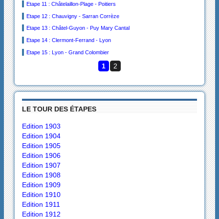
Etape 11 : Châtelaillon-Plage - Poitiers
Etape 12 : Chauvigny - Sarran Corrèze
Etape 13 : Châtel-Guyon - Puy Mary Cantal
Etape 14 : Clermont-Ferrand - Lyon
Etape 15 : Lyon - Grand Colombier
1
2
LE TOUR DES ÉTAPES
Edition 1903
Edition 1904
Edition 1905
Edition 1906
Edition 1907
Edition 1908
Edition 1909
Edition 1910
Edition 1911
Edition 1912