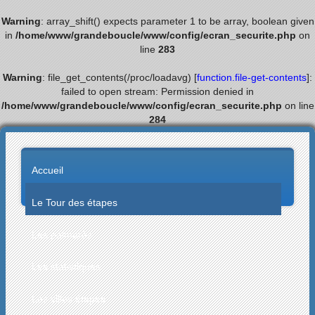
Warning
: array_shift() expects parameter 1 to be array, boolean given
in
/home/www/grandeboucle/www/config/ecran_securite.php
on
line
283
Warning
: file_get_contents(/proc/loadavg) [
function.file-get-contents
]:
failed to open stream: Permission denied in
/home/www/grandeboucle/www/config/ecran_securite.php
on line
284
Accueil
Le Tour des étapes
Les palmarès
Les statistiques
Les villes étapes