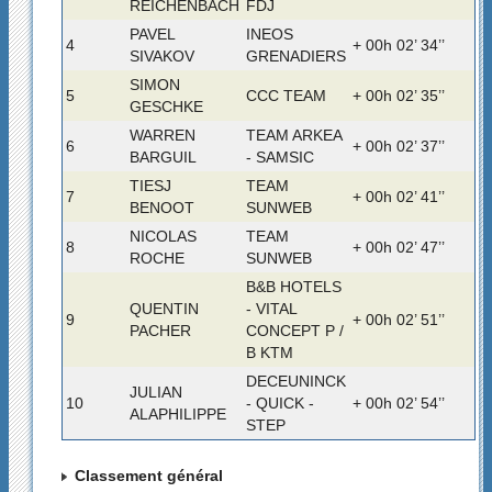
REICHENBACH
FDJ
PAVEL
INEOS
4
+ 00h 02’ 34’’
SIVAKOV
GRENADIERS
SIMON
5
CCC TEAM
+ 00h 02’ 35’’
GESCHKE
WARREN
TEAM ARKEA
6
+ 00h 02’ 37’’
BARGUIL
- SAMSIC
TIESJ
TEAM
7
+ 00h 02’ 41’’
BENOOT
SUNWEB
NICOLAS
TEAM
8
+ 00h 02’ 47’’
ROCHE
SUNWEB
B&B HOTELS
QUENTIN
- VITAL
9
+ 00h 02’ 51’’
PACHER
CONCEPT P /
B KTM
DECEUNINCK
JULIAN
10
- QUICK -
+ 00h 02’ 54’’
ALAPHILIPPE
STEP
Classement général