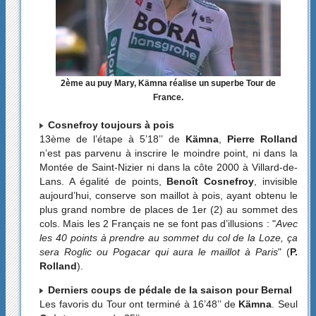
2ème au puy Mary, Kämna réalise un superbe Tour de
France.
Cosnefroy toujours à pois
13ème de l’étape à 5’18’’ de
Kämna
,
Pierre Rolland
n’est pas parvenu à inscrire le moindre point, ni dans la
Montée de Saint-Nizier ni dans la côte 2000 à Villard-de-
Lans. A égalité de points,
Benoît Cosnefroy
, invisible
aujourd’hui, conserve son maillot à pois, ayant obtenu le
plus grand nombre de places de 1er (2) au sommet des
cols. Mais les 2 Français ne se font pas d’illusions : "
Avec
les 40 points à prendre au sommet du col de la Loze, ça
sera Roglic ou Pogacar qui aura le maillot à Paris
" (
P.
Rolland
).
Derniers coups de pédale de la saison pour Bernal
Les favoris du Tour ont terminé à 16’48’’ de
Kämna
. Seul