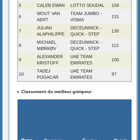
5
CALEB EWAN
LOTTO SOUDAL
158
WOUT VAN
TEAM JUMBO -
6
131
AERT
VISMA
JULIAN
DECEUNINCK -
7
130
ALAPHILIPPE
QUICK - STEP
MICHAEL
DECEUNINCK -
8
112
MØRKØV
QUICK - STEP
ALEXANDER
UAE TEAM
9
100
KRISTOFF
EMIRATES
TADEJ
UAE TEAM
10
97
POGACAR
EMIRATES
Classement du meilleur grimpeur