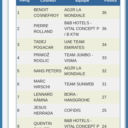
Rang
Coureur
Équipe
Points
BENOIT
AG2R LA
1
36
COSNEFROY
MONDIALE
B&B HOTELS -
PIERRE
2
VITAL CONCEPT P
36
ROLLAND
/ B KTM
TADEJ
UAE TEAM
3
34
POGACAR
EMIRATES
PRIMOŽ
TEAM JUMBO -
4
33
ROGLIC
VISMA
AG2R LA
5
NANS PETERS
32
MONDIALE
MARC
6
TEAM SUNWEB
31
HIRSCHI
LENNARD
BORA -
7
27
KÄMNA
HANSGROHE
JESUS
8
COFIDIS
25
HERRADA
B&B HOTELS -
QUENTIN
9
VITAL CONCEPT P
24