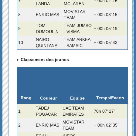
7
+ 00h 02’ 16’’
LANDA
MCLAREN
MOVISTAR
8
ENRIC MAS
+ 00h 03’ 15’’
TEAM
TOM
TEAM JUMBO
9
+ 00h 05’ 19’’
DUMOULIN
- VISMA
NAIRO
TEAM ARKEA
10
+ 00h 05’ 43’’
QUINTANA
- SAMSIC
Classement des jeunes
Rang
Temps/Ecarts
Coureur
Équipe
TADEJ
UAE TEAM
1
70h 07’ 27’’
POGACAR
EMIRATES
MOVISTAR
2
ENRIC MAS
+ 00h 02’ 35’’
TEAM