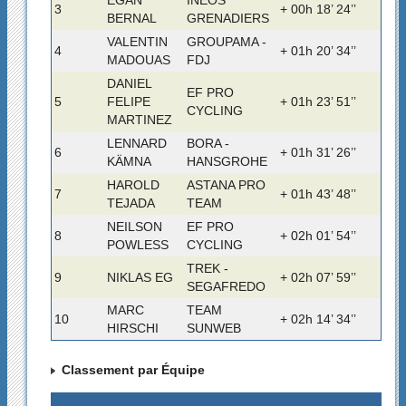
EGAN
INEOS
3
+ 00h 18’ 24’’
BERNAL
GRENADIERS
VALENTIN
GROUPAMA -
4
+ 01h 20’ 34’’
MADOUAS
FDJ
DANIEL
EF PRO
5
FELIPE
+ 01h 23’ 51’’
CYCLING
MARTINEZ
LENNARD
BORA -
6
+ 01h 31’ 26’’
KÄMNA
HANSGROHE
HAROLD
ASTANA PRO
7
+ 01h 43’ 48’’
TEJADA
TEAM
NEILSON
EF PRO
8
+ 02h 01’ 54’’
POWLESS
CYCLING
TREK -
9
NIKLAS EG
+ 02h 07’ 59’’
SEGAFREDO
MARC
TEAM
10
+ 02h 14’ 34’’
HIRSCHI
SUNWEB
Classement par Équipe