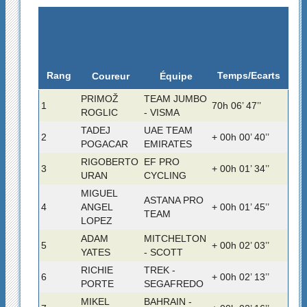
Rang
Temps/Ecarts
Coureur
Équipe
PRIMOŽ
TEAM JUMBO
1
70h 06’ 47’’
ROGLIC
- VISMA
TADEJ
UAE TEAM
2
+ 00h 00’ 40’’
POGACAR
EMIRATES
RIGOBERTO
EF PRO
3
+ 00h 01’ 34’’
URAN
CYCLING
MIGUEL
ASTANA PRO
4
ANGEL
+ 00h 01’ 45’’
TEAM
LOPEZ
ADAM
MITCHELTON
5
+ 00h 02’ 03’’
YATES
- SCOTT
RICHIE
TREK -
6
+ 00h 02’ 13’’
PORTE
SEGAFREDO
MIKEL
BAHRAIN -