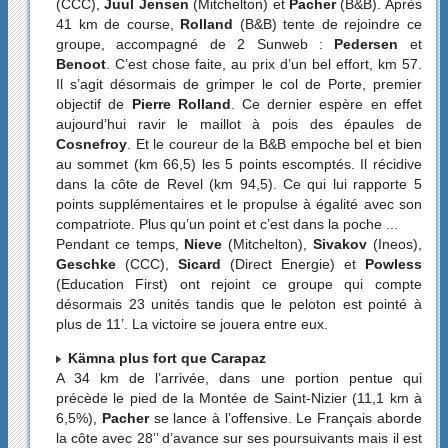
(CCC),
Juul Jensen
(Mitchelton) et
Pacher
(B&B). Après
41 km de course,
Rolland
(B&B) tente de rejoindre ce
groupe, accompagné de 2 Sunweb :
Pedersen
et
Benoot
. C’est chose faite, au prix d’un bel effort, km 57.
Il s’agit désormais de grimper le col de Porte, premier
objectif de
Pierre Rolland
. Ce dernier espère en effet
aujourd’hui ravir le maillot à pois des épaules de
Cosnefroy
. Et le coureur de la B&B empoche bel et bien
au sommet (km 66,5) les 5 points escomptés. Il récidive
dans la côte de Revel (km 94,5). Ce qui lui rapporte 5
points supplémentaires et le propulse à égalité avec son
compatriote. Plus qu’un point et c’est dans la poche ...
Pendant ce temps,
Nieve
(Mitchelton),
Sivakov
(Ineos),
Geschke
(CCC),
Sicard
(Direct Energie) et
Powless
(Education First) ont rejoint ce groupe qui compte
désormais 23 unités tandis que le peloton est pointé à
plus de 11’. La victoire se jouera entre eux.
Kämna plus fort que Carapaz
A 34 km de l’arrivée, dans une portion pentue qui
précède le pied de la Montée de Saint-Nizier (11,1 km à
6,5%),
Pacher
se lance à l’offensive. Le Français aborde
la côte avec 28’’ d’avance sur ses poursuivants mais il est