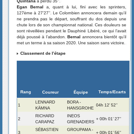
Quintana
a perdu 35’’.
Egan Bernal
a, quant à lui, fini avec les sprinters,
127ème à 27’27’’. Le Colombien annoncera demain qu’il
ne prendra pas le départ, souffrant du dos depuis une
chute lors de son championnat national. Ces douleurs se
sont réveillées pendant le Dauphiné Libéré, ce qui l’avait
déjà poussé à l’abandon.
Bernal
annoncera bientôt qu’il
met un terme à sa saison 2020. Une saison sans victoire.
Classement de l’étape
Rang
Temps/Ecarts
Coureur
Équipe
LENNARD
BORA -
1
04h 12’ 52’’
KÄMNA
HANSGROHE
RICHARD
INEOS
2
+ 00h 01’ 27’’
CARAPAZ
GRENADIERS
SÉBASTIEN
GROUPAMA -
3
+ 00h 01’ 56’’