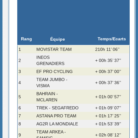
Rang
Temps/Ecarts
Équipe
1
MOVISTAR TEAM
210h 11’ 06’’
INEOS
2
+ 00h 35’ 37’’
GRENADIERS
3
EF PRO CYCLING
+ 00h 37’ 00’’
TEAM JUMBO -
4
+ 00h 37’ 36’’
VISMA
BAHRAIN -
5
+ 01h 00’ 57’’
MCLAREN
6
TREK - SEGAFREDO
+ 01h 09’ 07’’
7
ASTANA PRO TEAM
+ 01h 17’ 25’’
8
AG2R LA MONDIALE
+ 01h 53’ 39’’
TEAM ARKEA -
9
+ 02h 08’ 12’’