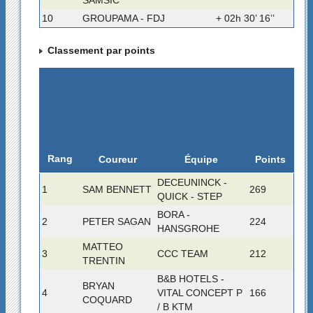
SAMSIC
10
GROUPAMA - FDJ
+ 02h 30’ 16’’
Classement par points
Rang
Coureur
Équipe
Points
DECEUNINCK -
1
SAM BENNETT
269
QUICK - STEP
BORA -
2
PETER SAGAN
224
HANSGROHE
MATTEO
3
CCC TEAM
212
TRENTIN
B&B HOTELS -
BRYAN
4
VITAL CONCEPT P
166
COQUARD
/ B KTM