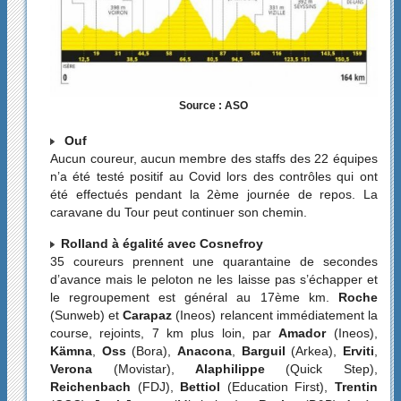
Source : ASO
Ouf
Aucun coureur, aucun membre des staffs des 22 équipes
n’a été testé positif au Covid lors des contrôles qui ont
été effectués pendant la 2ème journée de repos. La
caravane du Tour peut continuer son chemin.
Rolland à égalité avec Cosnefroy
35 coureurs prennent une quarantaine de secondes
d’avance mais le peloton ne les laisse pas s’échapper et
le regroupement est général au 17ème km.
Roche
(Sunweb) et
Carapaz
(Ineos) relancent immédiatement la
course, rejoints, 7 km plus loin, par
Amador
(Ineos),
Kämna
,
Oss
(Bora),
Anacona
,
Barguil
(Arkea),
Erviti
,
Verona
(Movistar),
Alaphilippe
(Quick Step),
Reichenbach
(FDJ),
Bettiol
(Education First),
Trentin