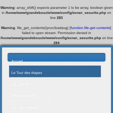
Warning
: array_shift() expects parameter 1 to be array, boolean given
in
/home/www/grandeboucle/www/config/ecran_securite.php
on
line
283
Warning
: file_get_contents(/proc/loadavg) [
function.file-get-contents
]:
failed to open stream: Permission denied in
/home/www/grandeboucle/www/config/ecran_securite.php
on line
284
Accueil
Le Tour des étapes
Les palmarès
Les statistiques
Les villes étapes