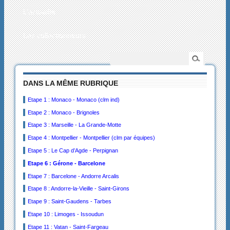
L’actualité
Les collectionneurs
DANS LA MÊME RUBRIQUE
Etape 1 : Monaco - Monaco (clm ind)
Etape 2 : Monaco - Brignoles
Etape 3 : Marseille - La Grande-Motte
Etape 4 : Montpellier - Montpellier (clm par équipes)
Etape 5 : Le Cap d’Agde - Perpignan
Etape 6 : Gérone - Barcelone
Etape 7 : Barcelone - Andorre Arcalis
Etape 8 : Andorre-la-Vieille - Saint-Girons
Etape 9 : Saint-Gaudens - Tarbes
Etape 10 : Limoges - Issoudun
Etape 11 : Vatan - Saint-Fargeau