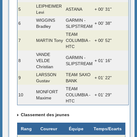
LEIPHEIMER
5
ASTANA
+ 00’ 31"
Levi
WIGGINS
GARMIN -
6
+ 00’ 38"
Bradley
SLIPSTREAM
TEAM
7
MARTIN Tony
COLUMBIA -
+ 00’ 52"
HTC
VANDE
GARMIN -
8
VELDE
+ 01’ 16"
SLIPSTREAM
Christian
LARSSON
TEAM SAXO
9
+ 01’ 22"
Gustav
BANK
TEAM
MONFORT
10
COLUMBIA -
+ 01’ 29"
Maxime
HTC
Classement des jeunes
Rang
Coureur
Équipe
Temps/Ecarts