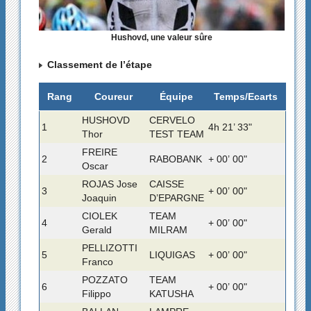
Hushovd, une valeur sûre
Classement de l’étape
Rang
Coureur
Équipe
Temps/Ecarts
HUSHOVD
CERVELO
1
4h 21’ 33"
Thor
TEST TEAM
FREIRE
2
RABOBANK
+ 00’ 00"
Oscar
ROJAS Jose
CAISSE
3
+ 00’ 00"
Joaquin
D’EPARGNE
CIOLEK
TEAM
4
+ 00’ 00"
Gerald
MILRAM
PELLIZOTTI
5
LIQUIGAS
+ 00’ 00"
Franco
POZZATO
TEAM
6
+ 00’ 00"
Filippo
KATUSHA