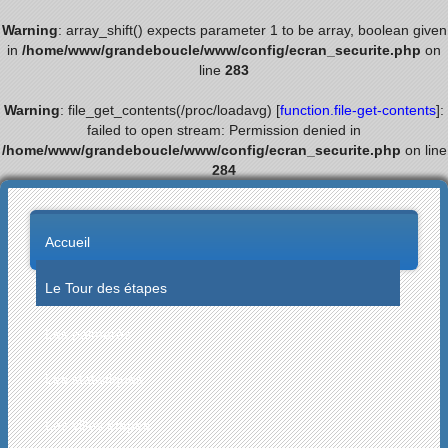
Warning
: array_shift() expects parameter 1 to be array, boolean given
in
/home/www/grandeboucle/www/config/ecran_securite.php
on
line
283
Warning
: file_get_contents(/proc/loadavg) [
function.file-get-contents
]:
failed to open stream: Permission denied in
/home/www/grandeboucle/www/config/ecran_securite.php
on line
284
Accueil
Le Tour des étapes
Les palmarès
Les statistiques
Les villes étapes