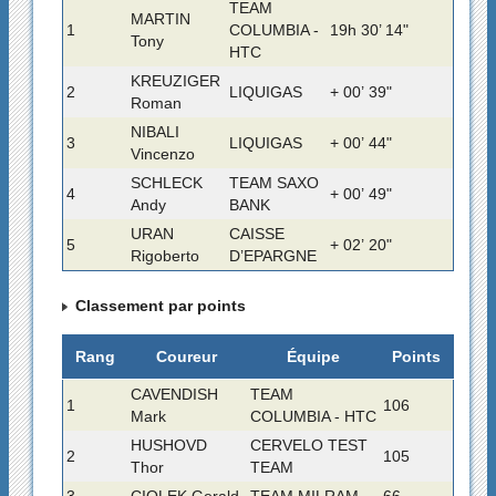
TEAM
MARTIN
1
COLUMBIA -
19h 30’ 14"
Tony
HTC
KREUZIGER
2
LIQUIGAS
+ 00’ 39"
Roman
NIBALI
3
LIQUIGAS
+ 00’ 44"
Vincenzo
SCHLECK
TEAM SAXO
4
+ 00’ 49"
Andy
BANK
URAN
CAISSE
5
+ 02’ 20"
Rigoberto
D’EPARGNE
Classement par points
Rang
Coureur
Équipe
Points
CAVENDISH
TEAM
1
106
Mark
COLUMBIA - HTC
HUSHOVD
CERVELO TEST
2
105
Thor
TEAM
3
CIOLEK Gerald
TEAM MILRAM
66