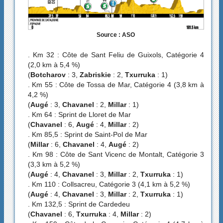
Source : ASO
. Km 32 : Côte de Sant Feliu de Guixols, Catégorie 4
(2,0 km à 5,4 %)
(
Botcharov
: 3,
Zabriskie
: 2,
Txurruka
: 1)
. Km 55 : Côte de Tossa de Mar, Catégorie 4 (3,8 km à
4,2 %)
(
Augé
: 3,
Chavanel
: 2,
Millar
: 1)
. Km 64 : Sprint de Lloret de Mar
(
Chavanel
: 6,
Augé
: 4,
Millar
: 2)
. Km 85,5 : Sprint de Saint-Pol de Mar
(
Millar
: 6,
Chavanel
: 4,
Augé
: 2)
. Km 98 : Côte de Sant Vicenc de Montalt, Catégorie 3
(3,3 km à 5,2 %)
(
Augé
: 4,
Chavanel
: 3,
Millar
: 2,
Txurruka
: 1)
. Km 110 : Collsacreu, Catégorie 3 (4,1 km à 5,2 %)
(
Augé
: 4,
Chavanel
: 3,
Millar
: 2,
Txurruka
: 1)
. Km 132,5 : Sprint de Cardedeu
(
Chavanel
: 6,
Txurruka
: 4,
Millar
: 2)