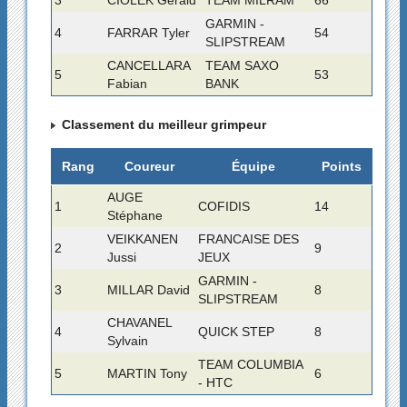
GARMIN -
4
FARRAR Tyler
54
SLIPSTREAM
CANCELLARA
TEAM SAXO
5
53
Fabian
BANK
Classement du meilleur grimpeur
Rang
Coureur
Équipe
Points
AUGE
1
COFIDIS
14
Stéphane
VEIKKANEN
FRANCAISE DES
2
9
Jussi
JEUX
GARMIN -
3
MILLAR David
8
SLIPSTREAM
CHAVANEL
4
QUICK STEP
8
Sylvain
TEAM COLUMBIA
5
MARTIN Tony
6
- HTC