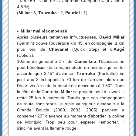
. Km 159 : Côte de la Conreria, Catégorie 4 (4,7 km à
4,5 %)
(
Millar
: 3,
Txurruka
: 2,
Pauriol
: 1)
Millar mal récompensé
Après plusieurs tentatives infructueuses,
David Millar
(Garmin) trouve l’ouverture km 45, en compagnie, 1 km
plus loin, de
Chavanel
(Quick Step) et d’
Augé
(Cofidis).
10ème du général à 1’7’’ de
Cancellara
, l’Ecossais ne
peut bénéficier de la mansuétude du peloton qui ne lui
accorde que 3’45’’ d’avance.
Txurruka
(Euskaltel) se
joint aux 3 échappés à 70 km de l’arrivée alors que
l’écart vis-à-vis de la meute est descendu à 1’50’’. Dans
la côte de la Conreria,
Millar
se projette seul à l’avant. Il
reste 25 km à parcourir. Tandis que ses compagnons
de route sont repris, le triple vainqueur d’étape sur la
Grande Boucle (2000, 2002, 2005) parvient à
conserver 20’’ d’avance au moment d’aborder la colline
de Montjuic. Trop peu pour espérer l’emporter. Il
s’incline avant la flamme rouge.