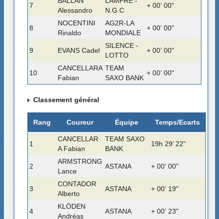
BALLAN
LAMPRE -
7
+ 00’ 00"
Alessandro
N.G.C
NOCENTINI
AG2R-LA
8
+ 00’ 00"
Rinaldo
MONDIALE
SILENCE -
9
EVANS Cadel
+ 00’ 00"
LOTTO
CANCELLARA
TEAM
10
+ 00’ 00"
Fabian
SAXO BANK
Classement général
Rang
Coureur
Équipe
Temps/Ecarts
CANCELLAR
TEAM SAXO
1
19h 29’ 22"
A Fabian
BANK
ARMSTRONG
2
ASTANA
+ 00’ 00"
Lance
CONTADOR
3
ASTANA
+ 00’ 19"
Alberto
KLÖDEN
4
ASTANA
+ 00’ 23"
Andréas