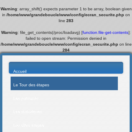
Warning
: array_shift() expects parameter 1 to be array, boolean given
in
/home/www/grandeboucle/www/config/ecran_securite.php
on
line
283
Warning
: file_get_contents(/proc/loadavg) [
function.file-get-contents
]:
failed to open stream: Permission denied in
/home/www/grandeboucle/www/config/ecran_securite.php
on line
284
Accueil
Le Tour des étapes
Les palmarès
Les statistiques
Les villes étapes