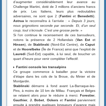
d’augmenter considérablement leur avance au
Challenge Martini, doté de 3 millions d’anciens francs
de prix. Les Italiens, leurs plus redoutables
adversaires, ne sont que 2 (
Fantini
et
Benedetti
).
Astrua
le reconnaîtra à l’arrivée : «
Depuis 3 jours,
nous grignotions seconde par seconde. Et, d’un seul
coup, tout s’écroule. C’est une grosse perte
. »
Si l’on continue le recensement de ces baroudeurs,
notons la présence de 2 Hollandais (
Van Est
et
Hinsen
), de
Stablinski
(Nord-Est Centre), de
Caput
et de
Hoorelbeke
(Île de France) ainsi que l’exploit de
Lauredi
(Sud-Est) capable, à lui seul, de boucher un
quart d’heure pour venir compléter l’effectif.
Fantini console les transalpins
Ce groupe commence à batailler pour la victoire
d’étape dans les cols de la Broue, du Minier et de
Montjardin.
Stablinski
démarre à fond avant La-Barraque-les-
Pins, à moins de 10 km de Millau. Français et Belges
se relaient alors pour le réduire à merci.
Forestier
,
Gauthier
,
J. Bobet
,
Ockers
et
Fantini
parviennent
ensuite à prendre quelques longueurs d’avance mais