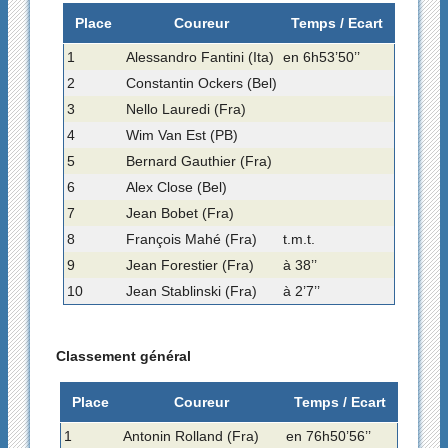
Place
Coureur
Temps / Ecart
1
Alessandro Fantini (Ita)
en 6h53’50’’
2
Constantin Ockers (Bel)
3
Nello Lauredi (Fra)
4
Wim Van Est (PB)
5
Bernard Gauthier (Fra)
6
Alex Close (Bel)
7
Jean Bobet (Fra)
8
François Mahé (Fra)
t.m.t.
9
Jean Forestier (Fra)
à 38’’
10
Jean Stablinski (Fra)
à 2’7’’
Classement général
Place
Coureur
Temps / Ecart
1
Antonin Rolland (Fra)
en 76h50’56’’