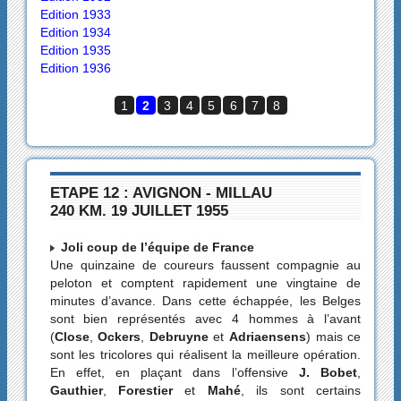
Edition 1933
Edition 1934
Edition 1935
Edition 1936
1
2
3
4
5
6
7
8
ETAPE 12 : AVIGNON - MILLAU
240 KM. 19 JUILLET 1955
Joli coup de l’équipe de France
Une quinzaine de coureurs faussent compagnie au
peloton et comptent rapidement une vingtaine de
minutes d’avance. Dans cette échappée, les Belges
sont bien représentés avec 4 hommes à l’avant
(
Close
,
Ockers
,
Debruyne
et
Adriaensens
) mais ce
sont les tricolores qui réalisent la meilleure opération.
En effet, en plaçant dans l’offensive
J. Bobet
,
Gauthier
,
Forestier
et
Mahé
, ils sont certains