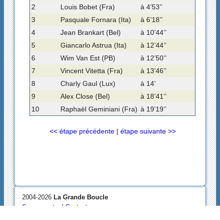
2
Louis Bobet (Fra)
à 4’53’’
3
Pasquale Fornara (Ita)
à 6’18’’
4
Jean Brankart (Bel)
à 10’44’’
5
Giancarlo Astrua (Ita)
à 12’44’’
6
Wim Van Est (PB)
à 12’50’’
7
Vincent Vitetta (Fra)
à 13’46’’
8
Charly Gaul (Lux)
à 14’
9
Alex Close (Bel)
à 18’41’’
10
Raphaël Geminiani (Fra)
à 19’19’’
<< étape précédente
|
étape suivante >>
2004-2026
La Grande Boucle
Se connecter
|
Contact