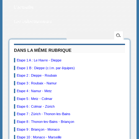
L’actualité
Les collectionneurs
DANS LA MÊME RUBRIQUE
Etape 1 A : Le Havre - Dieppe
Etape 1 B : Dieppe (c.l.m. par équipes)
Etape 2 : Dieppe - Roubaix
Etape 3 : Roubaix - Namur
Etape 4 : Namur - Metz
Etape 5 : Metz - Colmar
Etape 6 : Colmar - Zürich
Etape 7 : Zürich - Thonon-les-Bains
Etape 8 : Thonon-les-Bains - Briançon
Etape 9 : Briançon - Monaco
Etape 10 : Monaco - Marseille