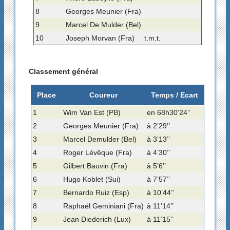
8
Georges Meunier (Fra)
9
Marcel De Mulder (Bel)
10
Joseph Morvan (Fra)
t.m.t.
Classement général
Place
Coureur
Temps / Ecart
1
Wim Van Est (PB)
en 68h30’24’’
2
Georges Meunier (Fra)
à 2’29’’
3
Marcel Demulder (Bel)
à 3’13’’
4
Roger Lévêque (Fra)
à 4’30’’
5
Gilbert Bauvin (Fra)
à 5’6’’
6
Hugo Koblet (Sui)
à 7’57’’
7
Bernardo Ruiz (Esp)
à 10’44’’
8
Raphaël Geminiani (Fra)
à 11’14’’
9
Jean Diederich (Lux)
à 11’15’’