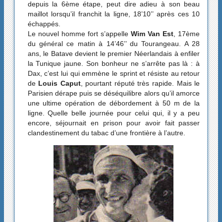
depuis la 6ème étape, peut dire adieu à son beau
maillot lorsqu’il franchit la ligne, 18’10’’ après ces 10
échappés.
Le nouvel homme fort s’appelle
Wim Van Est
, 17ème
du général ce matin à 14’46’’ du Tourangeau. A 28
ans, le Batave devient le premier Néerlandais à enfiler
la Tunique jaune. Son bonheur ne s’arrête pas là : à
Dax, c’est lui qui emmène le sprint et résiste au retour
de
Louis Caput
, pourtant réputé très rapide. Mais le
Parisien dérape puis se déséquilibre alors qu’il amorce
une ultime opération de débordement à 50 m de la
ligne. Quelle belle journée pour celui qui, il y a peu
encore, séjournait en prison pour avoir fait passer
clandestinement du tabac d’une frontière à l’autre.