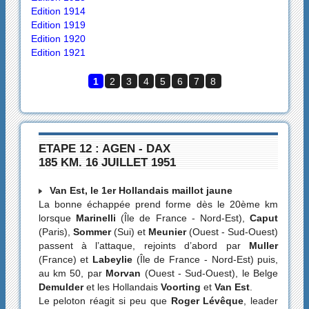
Edition 1914
Edition 1919
Edition 1920
Edition 1921
1
2
3
4
5
6
7
8
ETAPE 12 : AGEN - DAX
185 KM. 16 JUILLET 1951
Van Est, le 1er Hollandais maillot jaune
La bonne échappée prend forme dès le 20ème km
lorsque
Marinelli
(Île de France - Nord-Est),
Caput
(Paris),
Sommer
(Sui) et
Meunier
(Ouest - Sud-Ouest)
passent à l’attaque, rejoints d’abord par
Muller
(France) et
Labeylie
(Île de France - Nord-Est) puis,
au km 50, par
Morvan
(Ouest - Sud-Ouest), le Belge
Demulder
et les Hollandais
Voorting
et
Van Est
.
Le peloton réagit si peu que
Roger Lévêque
, leader