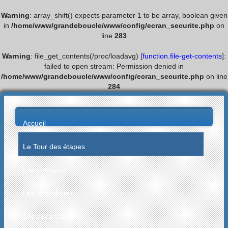
Warning
: array_shift() expects parameter 1 to be array, boolean given
in
/home/www/grandeboucle/www/config/ecran_securite.php
on
line
283
Warning
: file_get_contents(/proc/loadavg) [
function.file-get-contents
]:
failed to open stream: Permission denied in
/home/www/grandeboucle/www/config/ecran_securite.php
on line
284
Accueil
Le Tour des étapes
Les palmarès
Les statistiques
Les villes étapes