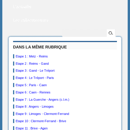
L’actualité
Les collectionneurs
DANS LA MÊME RUBRIQUE
Etape 1 : Metz - Reims
Etape 2 : Reims - Gand
Etape 3 : Gand - Le Tréport
Etape 4 : Le Tréport - Paris
Etape 5 : Paris - Caen
Etape 6 : Caen - Rennes
Etape 7 : La Guerche - Angers (c.l.m.)
Etape 8 : Angers - Limoges
Etape 9 : Limoges - Clermont-Ferrand
Etape 10 : Clermont-Ferrand - Brive
Etape 11 : Brive - Agen