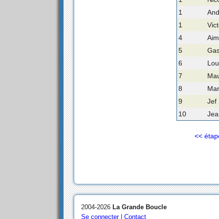
1
And
1
Vic
4
Aim
5
Gas
6
Lou
7
Mau
8
Mar
9
Jef
10
Jea
<< étap
2004-2026
La Grande Boucle
Se connecter
|
Contact