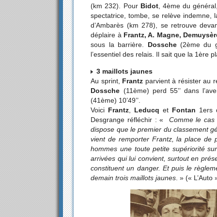
(km 232). Pour
Bidot
, 4ème du général,
spectatrice, tombe, se relève indemne, l
d’Ambarès (km 278), se retrouve devan
déplaire à
Frantz, A. Magne, Demuysèr
sous la barrière.
Dossche
(2ème du gén
l’essentiel des relais. Il sait que la 1è
3 maillots jaunes
Au sprint,
Frantz
parvient à résister au 
Dossche
(11ème) perd 55’’ dans l’ave
(41ème) 10’49’’.
Voici
Frantz
,
Leducq
et
Fontan
1ers d
Desgrange réfléchir : «
Comme le cas ne
dispose que le premier du classement gé
vient de remporter Frantz, la place d
hommes une toute petite supériorité sur
arrivées qui lui convient, surtout en pré
constituent un danger. Et puis le règlem
demain trois maillots jaunes
. » (« L’Auto 