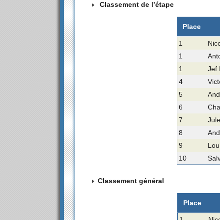
Classement de l’étape
Place
1
Nic
1
Ant
1
Jef
4
Vic
5
And
6
Char
7
Jule
8
And
9
Lou
10
Sal
Classement général
Place
1
Nic