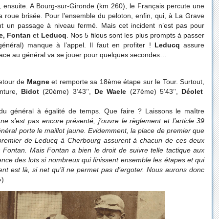
 ensuite. A Bourg-sur-Gironde (km 260), le Français percute une
a roue brisée. Pour l’ensemble du peloton, enfin, qui, à La Grave
t un passage à niveau fermé. Mais cet incident n’est pas pour
e, Fontan
et
Leducq
. Nos 5 filous sont les plus prompts à passer
éral) manque à l’appel. Il faut en profiter !
Leducq
assure
re place au général va se jouer pour quelques secondes…
retour de
Magne
et remporte sa 18ème étape sur le Tour. Surtout,
nture,
Bidot
(20ème) 3’43’’,
De Waele
(27ème) 5’43’’,
Déolet
u général à égalité de temps. Que faire ? Laissons le maître
 s’est pas encore présenté, j’ouvre le règlement et l’article 39
néral porte le maillot jaune. Evidemment, la place de premier que
e premier de Leducq à Cherbourg assurent à chacun de ces deux
 Fontan. Mais Fontan a bien le droit de suivre telle tactique aux
sence des lots si nombreux qui finissent ensemble les étapes et qui
ent est là, si net qu’il ne permet pas d’ergoter. Nous aurons donc
»)