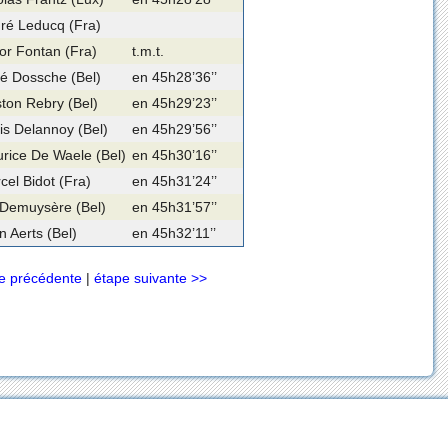
ré Leducq (Fra)
tor Fontan (Fra)
t.m.t.
é Dossche (Bel)
en 45h28’36’’
ton Rebry (Bel)
en 45h29’23’’
is Delannoy (Bel)
en 45h29’56’’
rice De Waele (Bel)
en 45h30’16’’
cel Bidot (Fra)
en 45h31’24’’
 Demuysère (Bel)
en 45h31’57’’
n Aerts (Bel)
en 45h32’11’’
e précédente
|
étape suivante >>