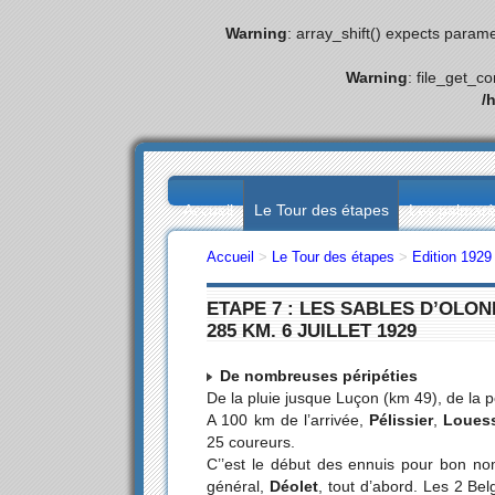
Warning
: array_shift() expects parame
Warning
: file_get_c
/
Accueil
Le Tour des étapes
Les palmar
Accueil
>
Le Tour des étapes
>
Edition 1929
ETAPE 7 : LES SABLES D’OLO
285 KM. 6 JUILLET 1929
De nombreuses péripéties
De la pluie jusque Luçon (km 49), de la p
A 100 km de l’arrivée,
Pélissier
,
Loues
25 coureurs.
C’’est le début des ennuis pour bon no
général,
Déolet
, tout d’abord. Les 2 Be