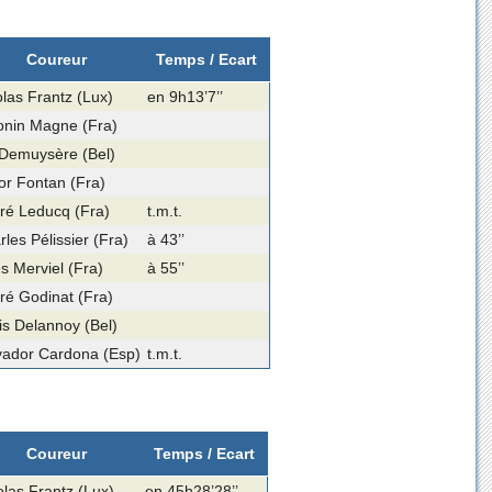
Coureur
Temps / Ecart
olas Frantz (Lux)
en 9h13’7’’
onin Magne (Fra)
 Demuysère (Bel)
tor Fontan (Fra)
ré Leducq (Fra)
t.m.t.
les Pélissier (Fra)
à 43’’
s Merviel (Fra)
à 55’’
ré Godinat (Fra)
is Delannoy (Bel)
vador Cardona (Esp)
t.m.t.
Coureur
Temps / Ecart
olas Frantz (Lux)
en 45h28’28’’