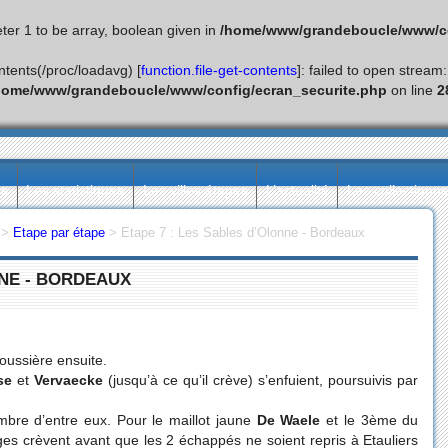
ter 1 to be array, boolean given in
/home/www/grandeboucle/www/co
ontents(/proc/loadavg) [
function.file-get-contents
]: failed to open stream
home/www/grandeboucle/www/config/ecran_securite.php
on line
2
ès
Les statistiques
Les villes étapes
L’actualité
Les collectionn
>
Etape par étape
>
Etape 7 : Les Sables d’Olonne - Bordeaux
NNE - BORDEAUX
oussière ensuite.
se
et
Vervaecke
(jusqu’à ce qu’il crève) s’enfuient, poursuivis par
mbre d’entre eux. Pour le maillot jaune
De Waele
et le 3ème du
lges crèvent avant que les 2 échappés ne soient repris à Etauliers