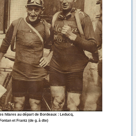
nes hilares au départ de Bordeaux : Leducq,
Fontan et Frantz (de g. à dte)