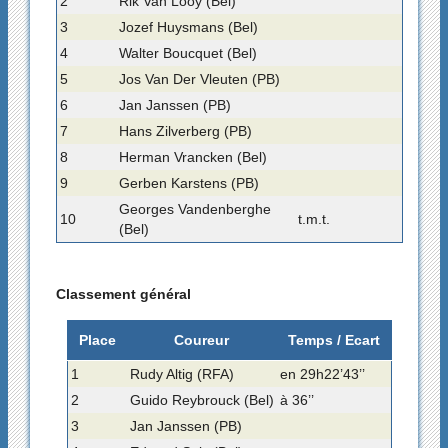
2
Rik Van Looy (Bel)
3
Jozef Huysmans (Bel)
4
Walter Boucquet (Bel)
5
Jos Van Der Vleuten (PB)
6
Jan Janssen (PB)
7
Hans Zilverberg (PB)
8
Herman Vrancken (Bel)
9
Gerben Karstens (PB)
Georges Vandenberghe
10
t.m.t.
(Bel)
Classement général
Place
Coureur
Temps / Ecart
1
Rudy Altig (RFA)
en 29h22’43’’
2
Guido Reybrouck (Bel)
à 36’’
3
Jan Janssen (PB)