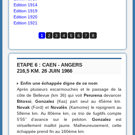
Edition 1914
Edition 1919
Edition 1920
Edition 1921
1
2
3
4
5
6
7
8
ETAPE 6 : CAEN - ANGERS
216,5 KM. 26 JUIN 1966
Enfin une échappée digne de ce nom
Après plusieurs escarmouches et le passage de la
côte de Bellevue (km 36) qui voit
Perurena
devancer
Bitossi
,
Gonzalez
(Kas) part seul au 45ème km.
Novak
(Ford) et
Novalès
(Kamome) le rejoignent au
58ème km. Au 80ème km, ce trio de fugitifs compte
5’55’’ d’avance sur le peloton.
Gonzalez
est
virtuellement maillot jaune. Malheureusement, cette
échappée prend fin au 160ème km.