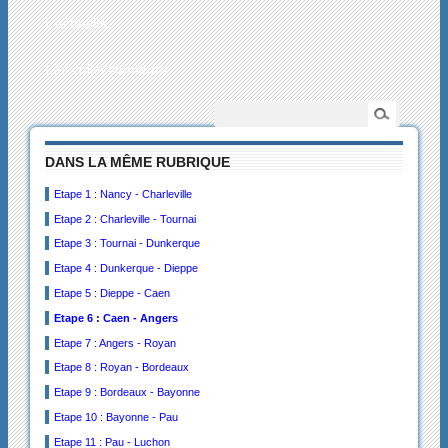
L’actualité
Les collectionneurs
DANS LA MÊME RUBRIQUE
Etape 1 : Nancy - Charleville
Etape 2 : Charleville - Tournai
Etape 3 : Tournai - Dunkerque
Etape 4 : Dunkerque - Dieppe
Etape 5 : Dieppe - Caen
Etape 6 : Caen - Angers
Etape 7 : Angers - Royan
Etape 8 : Royan - Bordeaux
Etape 9 : Bordeaux - Bayonne
Etape 10 : Bayonne - Pau
Etape 11 : Pau - Luchon