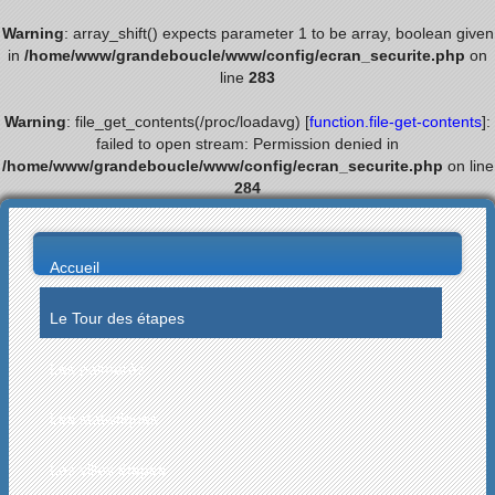
Warning
: array_shift() expects parameter 1 to be array, boolean given
in
/home/www/grandeboucle/www/config/ecran_securite.php
on
line
283
Warning
: file_get_contents(/proc/loadavg) [
function.file-get-contents
]:
failed to open stream: Permission denied in
/home/www/grandeboucle/www/config/ecran_securite.php
on line
284
Accueil
Le Tour des étapes
Les palmarès
Les statistiques
Les villes étapes