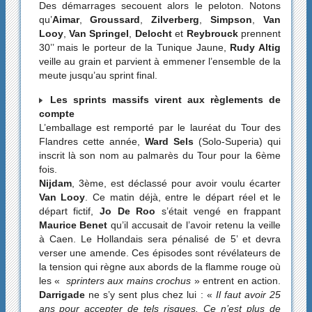
Des démarrages secouent alors le peloton. Notons
qu’
Aimar
,
Groussard
,
Zilverberg
,
Simpson
,
Van
Looy
,
Van Springel
,
Delocht
et
Reybrouck
prennent
30’’ mais le porteur de la Tunique Jaune,
Rudy Altig
veille au grain et parvient à emmener l’ensemble de la
meute jusqu’au sprint final.
Les sprints massifs virent aux règlements de
compte
L’emballage est remporté par le lauréat du Tour des
Flandres cette année,
Ward Sels
(Solo-Superia) qui
inscrit là son nom au palmarès du Tour pour la 6ème
fois.
Nijdam
, 3ème, est déclassé pour avoir voulu écarter
Van Looy
. Ce matin déjà, entre le départ réel et le
départ fictif,
Jo De Roo
s’était vengé en frappant
Maurice Benet
qu’il accusait de l’avoir retenu la veille
à Caen. Le Hollandais sera pénalisé de 5’ et devra
verser une amende. Ces épisodes sont révélateurs de
la tension qui règne aux abords de la flamme rouge où
les «
sprinters aux mains crochus
» entrent en action.
Darrigade
ne s’y sent plus chez lui : «
Il faut avoir 25
ans pour accepter de tels risques. Ce n’est plus de