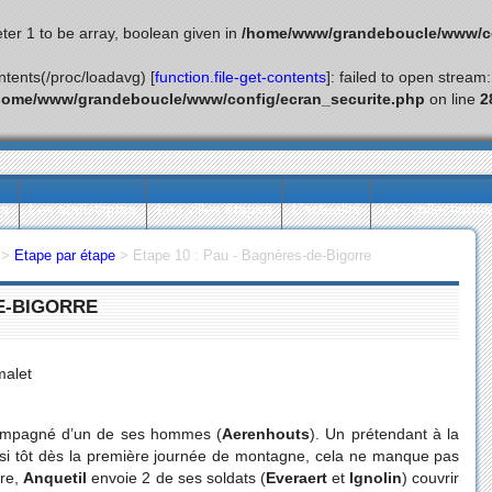
ter 1 to be array, boolean given in
/home/www/grandeboucle/www/co
ontents(/proc/loadavg) [
function.file-get-contents
]: failed to open stream
home/www/grandeboucle/www/config/ecran_securite.php
on line
2
ès
Les statistiques
Les villes étapes
L’actualité
Les collectionn
>
Etape par étape
>
Etape 10 : Pau - Bagnères-de-Bigorre
DE-BIGORRE
malet
ompagné d’un de ses hommes (
Aerenhouts
). Un prétendant à la
aussi tôt dès la première journée de montagne, cela ne manque pas
ure,
Anquetil
envoie 2 de ses soldats (
Everaert
et
Ignolin
) couvrir