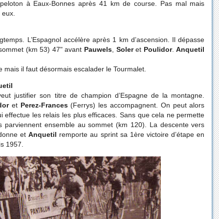
le peloton à Eaux-Bonnes après 41 km de course. Pas mal mais
 eux.
gtemps. L’Espagnol accélère après 1 km d’ascension. Il dépasse
u sommet (km 53) 47" avant
Pauwels
,
Soler
et
Poulidor
.
Anquetil
e mais il faut désormais escalader le Tourmalet.
etil
eut justifier son titre de champion d’Espagne de la montagne.
dor
et
Perez-Frances
(Ferrys) les accompagnent. On peut alors
ui effectue les relais les plus efficaces. Sans que cela ne permette
 parviennent ensemble au sommet (km 120). La descente vers
 donne et
Anquetil
remporte au sprint sa 1ère victoire d’étape en
is 1957.