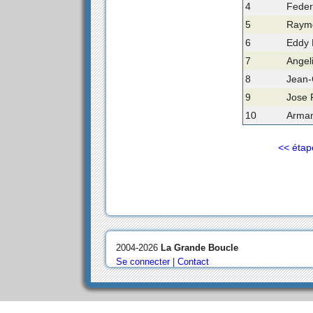
4
Feder
5
Raymo
6
Eddy 
7
Angel
8
Jean-
9
Jose 
10
Arman
<< étap
2004-2026
La Grande Boucle
Se connecter
|
Contact