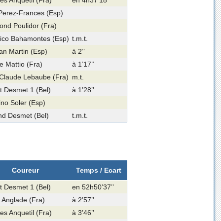
es Anquetil (Fra)
en 4h37’18’’
Perez-Frances (Esp)
nd Poulidor (Fra)
ico Bahamontes (Esp)
t.m.t.
an Martin (Esp)
à 2’’
e Mattio (Fra)
à 1’17’’
Claude Lebaube (Fra)
m.t.
rt Desmet 1 (Bel)
à 1’28’’
ino Soler (Esp)
d Desmet (Bel)
t.m.t.
Coureur
Temps / Ecart
rt Desmet 1 (Bel)
en 52h50’37’’
 Anglade (Fra)
à 2’57’’
es Anquetil (Fra)
à 3’46’’