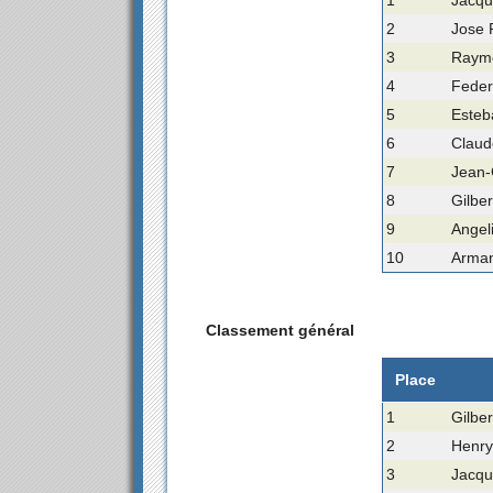
1
Jacqu
2
Jose 
3
Raymo
4
Feder
5
Esteb
6
Claud
7
Jean-
8
Gilbe
9
Angel
10
Arman
Classement général
Place
1
Gilbe
2
Henry
3
Jacqu