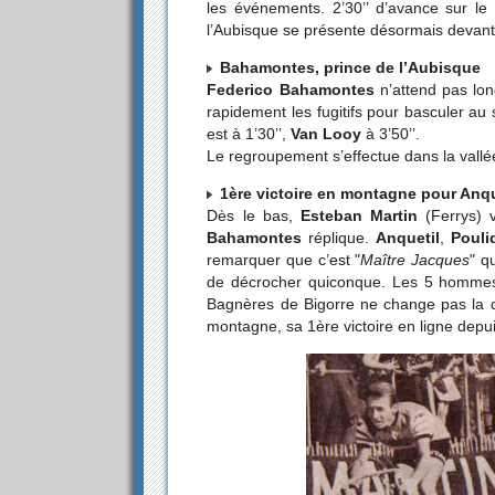
les événements. 2’30’’ d’avance sur 
l’Aubisque se présente désormais devant
Bahamontes, prince de l’Aubisque
Federico Bahamontes
n’attend pas lon
rapidement les fugitifs pour basculer a
est à 1’30’’,
Van Looy
à 3’50’’.
Le regroupement s’effectue dans la vallé
1ère victoire en montagne pour Anqu
Dès le bas,
Esteban Martin
(Ferrys) v
Bahamontes
réplique.
Anquetil
,
Pouli
remarquer que c’est "
Maître Jacques
" q
de décrocher quiconque. Les 5 hommes
Bagnères de Bigorre ne change pas la
montagne, sa 1ère victoire en ligne depu