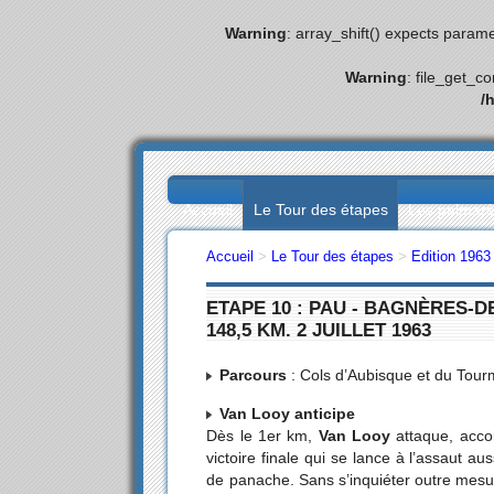
Warning
: array_shift() expects parame
Warning
: file_get_c
/
Accueil
Le Tour des étapes
Les palmar
Accueil
>
Le Tour des étapes
>
Edition 1963
ETAPE 10 : PAU - BAGNÈRES-
148,5 KM. 2 JUILLET 1963
Parcours
: Cols d’Aubisque et du Tour
Van Looy anticipe
Dès le 1er km,
Van Looy
attaque, acc
victoire finale qui se lance à l’assaut 
de panache. Sans s’inquiéter outre mes