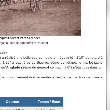
nquetil devant Perez-Frances.
çoit au loin Bahamontès et Poulidor.
ader
 réalisé une belle course, toute en régularité : 2’10’’ de retard à
t, 1’36’’ à Bagnères-de-Bigorre. 8ème de l’étape, le maillot jaune
 qu’
Anglade
(2ème du général ce matin à 6’’) n’était pas dans un
champion flamand doit se rendre à l’évidence : le Tour de France
Coureur
Temps / Ecart