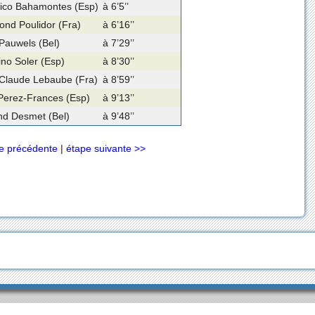
ico Bahamontes (Esp)
à 6’5’’
nd Poulidor (Fra)
à 6’16’’
Pauwels (Bel)
à 7’29’’
ino Soler (Esp)
à 8’30’’
Claude Lebaube (Fra)
à 8’59’’
Perez-Frances (Esp)
à 9’13’’
d Desmet (Bel)
à 9’48’’
e précédente
|
étape suivante >>