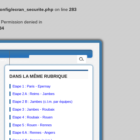
nfig/ecran_securite.php
on line
283
: Permission denied in
84
eurs
DANS LA MÊME RUBRIQUE
Etape 1 : Paris - Epernay
Etape 2 A : Reims - Jambes
Etape 2 B : Jambes (c.l.m. par équipes)
Etape 3 : Jambes - Roubaix
Etape 4 : Roubaix - Rouen
Etape 5 : Rouen - Rennes
Etape 6 A : Rennes - Angers