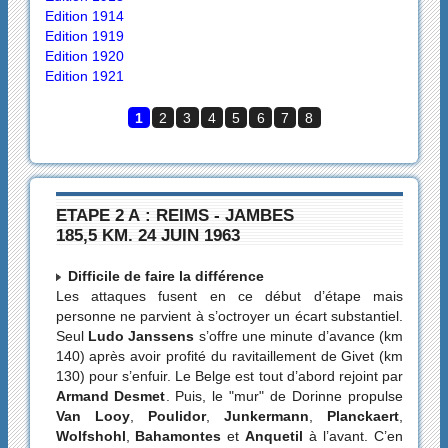
Edition 1914
Edition 1919
Edition 1920
Edition 1921
1
2
3
4
5
6
7
8
ETAPE 2 A : REIMS - JAMBES
185,5 KM. 24 JUIN 1963
Difficile de faire la différence
Les attaques fusent en ce début d’étape mais
personne ne parvient à s’octroyer un écart substantiel.
Seul
Ludo Janssens
s’offre une minute d’avance (km
140) après avoir profité du ravitaillement de Givet (km
130) pour s’enfuir. Le Belge est tout d’abord rejoint par
Armand Desmet
. Puis, le "mur" de Dorinne propulse
Van Looy
,
Poulidor
,
Junkermann
,
Planckaert
,
Wolfshohl
,
Bahamontes
et
Anquetil
à l’avant. C’en