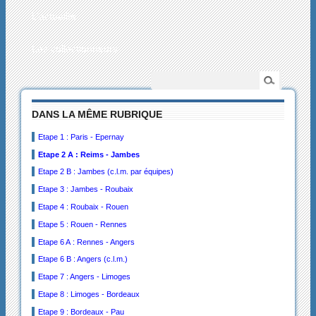
L’actualité
Les collectionneurs
DANS LA MÊME RUBRIQUE
Etape 1 : Paris - Epernay
Etape 2 A : Reims - Jambes
Etape 2 B : Jambes (c.l.m. par équipes)
Etape 3 : Jambes - Roubaix
Etape 4 : Roubaix - Rouen
Etape 5 : Rouen - Rennes
Etape 6 A : Rennes - Angers
Etape 6 B : Angers (c.l.m.)
Etape 7 : Angers - Limoges
Etape 8 : Limoges - Bordeaux
Etape 9 : Bordeaux - Pau