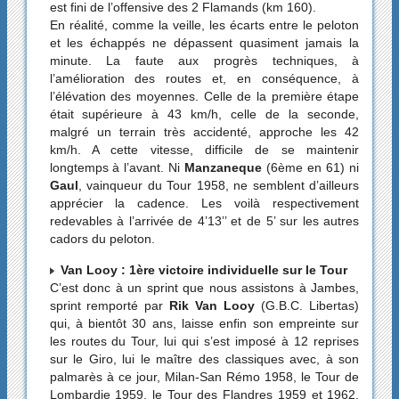
est fini de l’offensive des 2 Flamands (km 160).
En réalité, comme la veille, les écarts entre le peloton
et les échappés ne dépassent quasiment jamais la
minute. La faute aux progrès techniques, à
l’amélioration des routes et, en conséquence, à
l’élévation des moyennes. Celle de la première étape
était supérieure à 43 km/h, celle de la seconde,
malgré un terrain très accidenté, approche les 42
km/h. A cette vitesse, difficile de se maintenir
longtemps à l’avant. Ni
Manzaneque
(6ème en 61) ni
Gaul
, vainqueur du Tour 1958, ne semblent d’ailleurs
apprécier la cadence. Les voilà respectivement
redevables à l’arrivée de 4’13’’ et de 5’ sur les autres
cadors du peloton.
Van Looy : 1ère victoire individuelle sur le Tour
C’est donc à un sprint que nous assistons à Jambes,
sprint remporté par
Rik Van Looy
(G.B.C. Libertas)
qui, à bientôt 30 ans, laisse enfin son empreinte sur
les routes du Tour, lui qui s’est imposé à 12 reprises
sur le Giro, lui le maître des classiques avec, à son
palmarès à ce jour, Milan-San Rémo 1958, le Tour de
Lombardie 1959, le Tour des Flandres 1959 et 1962,