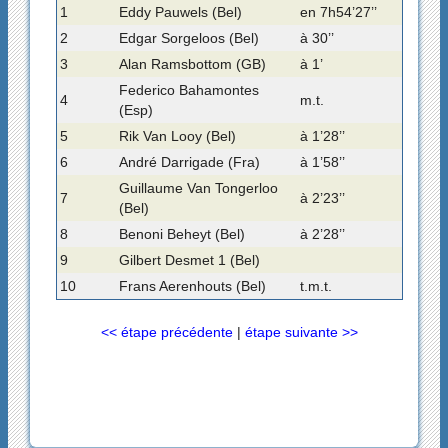
1
Eddy Pauwels (Bel)
en 7h54’27’’
2
Edgar Sorgeloos (Bel)
à 30’’
3
Alan Ramsbottom (GB)
à 1’
Federico Bahamontes
4
m.t.
(Esp)
5
Rik Van Looy (Bel)
à 1’28’’
6
André Darrigade (Fra)
à 1’58’’
Guillaume Van Tongerloo
7
à 2’23’’
(Bel)
8
Benoni Beheyt (Bel)
à 2’28’’
9
Gilbert Desmet 1 (Bel)
10
Frans Aerenhouts (Bel)
t.m.t.
<< étape précédente
|
étape suivante >>