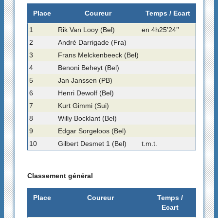
Place
Coureur
Temps / Ecart
1
Rik Van Looy (Bel)
en 4h25’24’’
2
André Darrigade (Fra)
3
Frans Melckenbeeck (Bel)
4
Benoni Beheyt (Bel)
5
Jan Janssen (PB)
6
Henri Dewolf (Bel)
7
Kurt Gimmi (Sui)
8
Willy Bocklant (Bel)
9
Edgar Sorgeloos (Bel)
10
Gilbert Desmet 1 (Bel)
t.m.t.
Classement général
Place
Coureur
Temps /
Ecart