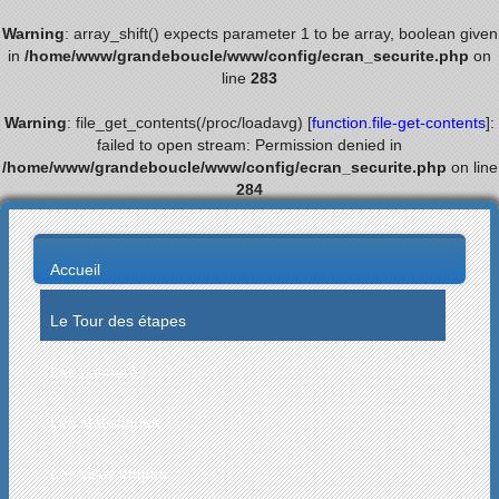
Warning
: array_shift() expects parameter 1 to be array, boolean given
in
/home/www/grandeboucle/www/config/ecran_securite.php
on
line
283
Warning
: file_get_contents(/proc/loadavg) [
function.file-get-contents
]:
failed to open stream: Permission denied in
/home/www/grandeboucle/www/config/ecran_securite.php
on line
284
Accueil
Le Tour des étapes
Les palmarès
Les statistiques
Les villes étapes