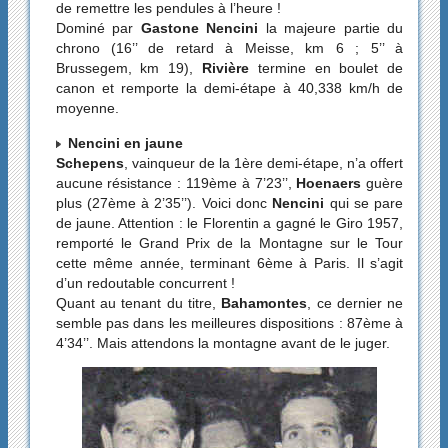
de remettre les pendules à l’heure !
Dominé par
Gastone Nencini
la majeure partie du
chrono (16’’ de retard à Meisse, km 6 ; 5’’ à
Brussegem, km 19),
Rivière
termine en boulet de
canon et remporte la demi-étape à 40,338 km/h de
moyenne.
Nencini en jaune
Schepens
, vainqueur de la 1ère demi-étape, n’a offert
aucune résistance : 119ème à 7’23’’,
Hoenaers
guère
plus (27ème à 2’35’’). Voici donc
Nencini
qui se pare
de jaune. Attention : le Florentin a gagné le Giro 1957,
remporté le Grand Prix de la Montagne sur le Tour
cette même année, terminant 6ème à Paris. Il s’agit
d’un redoutable concurrent !
Quant au tenant du titre,
Bahamontes
, ce dernier ne
semble pas dans les meilleures dispositions : 87ème à
4’34’’. Mais attendons la montagne avant de le juger.