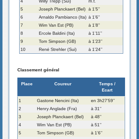
4
Willy Trepp (Sui)
m.t.
5
Joseph Planckaert (Bel)
à 1’5’’
6
Arnaldo Pambianco (Ita)
à 1’6’’
7
Wim Van Est (PB)
à 1’8’’
8
Ercole Baldini (Ita)
à 1’11’’
9
Tom Simpson (GB)
à 1’23’’
10
René Strehler (Sui)
à 1’24’’
Classement général
Place
Coureur
Temps /
Ecart
1
Gastone Nencini (Ita)
en 3h27’59’’
2
Henry Anglade (Fra)
à 31’’
3
Joseph Planckaert (Bel)
à 48’’
4
Wim Van Est (PB)
à 51’’
5
Tom Simpson (GB)
à 1’6’’