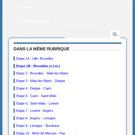
L’actualité
Les collectionneurs
DANS LA MÊME RUBRIQUE
Etape 1A : Lille- Bruxelles
Etape 1B : Bruxelles (c.l.m.)
Etape 2 : Bruxelles - Malo-les-Bains
Etape 3 : Malo-les-Bains - Dieppe
Etape 4 : Dieppe - Caen
Etape 5 : Caen - Saint-Malo
Etape 6 : Saint-Malo - Lorient
Etape 7 : Lorient - Angers
Etape 8 : Angers - Limoges
Etape 9 : Limoges - Bordeaux
Etape 10 : Mont-de-Marsan - Pau