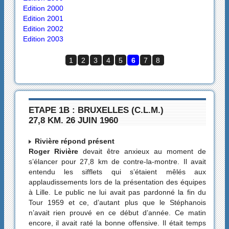
Edition 2000
Edition 2001
Edition 2002
Edition 2003
1
2
3
4
5
6
7
8
ETAPE 1B : BRUXELLES (C.L.M.)
27,8 KM. 26 JUIN 1960
Rivière répond présent
Roger Rivière
devait être anxieux au moment de
s’élancer pour 27,8 km de contre-la-montre. Il avait
entendu les sifflets qui s’étaient mêlés aux
applaudissements lors de la présentation des équipes
à Lille. Le public ne lui avait pas pardonné la fin du
Tour 1959 et ce, d’autant plus que le Stéphanois
n’avait rien prouvé en ce début d’année. Ce matin
encore, il avait raté la bonne offensive. Il était temps