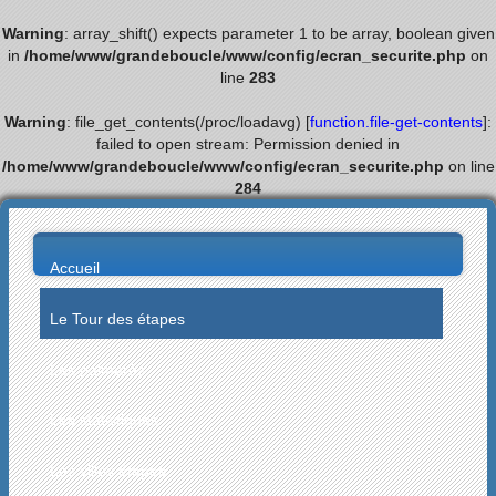
Warning
: array_shift() expects parameter 1 to be array, boolean given
in
/home/www/grandeboucle/www/config/ecran_securite.php
on
line
283
Warning
: file_get_contents(/proc/loadavg) [
function.file-get-contents
]:
failed to open stream: Permission denied in
/home/www/grandeboucle/www/config/ecran_securite.php
on line
284
Accueil
Le Tour des étapes
Les palmarès
Les statistiques
Les villes étapes