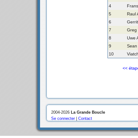
4
Fran
5
Raul 
6
Gerri
7
Greg
8
Uwe 
9
Sean K
10
Viatc
<< étap
2004-2026
La Grande Boucle
Se connecter
|
Contact