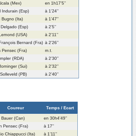
lcala (Mex)
en 1h17’5’’
 Indurain (Esp)
à 1’24’’
 Bugno (Ita)
à 1’47’’
 Delgado (Esp)
à 2’5’’
Lemond (USA)
à 2’11’’
François Bernard (Fra)
à 2’26’’
 Pensec (Fra)
m.t.
mpler (RDA)
à 2’30’’
Rominger (Sui)
à 2’32’’
 Solleveld (PB)
à 2’40’’
Coureur
Temps / Ecart
 Bauer (Can)
en 30h4’49’’
n Pensec (Fra)
à 17’’
io Chiappucci (Ita)
à 1’11’’