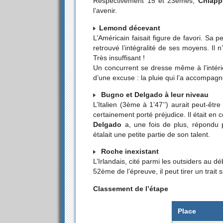
Respectivement 15 et 23èmes,
Chiapp
l’avenir.
Lemond décevant
L’Américain faisait figure de favori. Sa 
retrouvé l’intégralité de ses moyens. Il
Très insuffisant !
Un concurrent se dresse même à l’intéri
d’une excuse : la pluie qui l’a accompagn
Bugno et Delgado à leur niveau
L’Italien (3ème à 1’47’’) aurait peut-êtr
certainement porté préjudice. Il était en 
Delgado
a, une fois de plus, répondu 
étalait une petite partie de son talent.
Roche inexistant
L’Irlandais, cité parmi les outsiders au d
52ème de l’épreuve, il peut tirer un trait
Classement de l’étape
Place