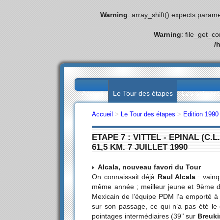
Warning
: array_shift() expects parame
Warning
: file_get_c
/
Accueil
Le Tour des étapes
Les palmar
Accueil
>
Le Tour des étapes
>
Edition 1990
ETAPE 7 : VITTEL - EPINAL (C.L
61,5 KM. 7 JUILLET 1990
Alcala, nouveau favori du Tour
On connaissait déjà
Raul Alcala
: vainq
même année ; meilleur jeune et 9ème du 
Mexicain de l’équipe PDM l’a emporté à 
sur son passage, ce qui n’a pas été le
pointages intermédiaires (39’’ sur
Breuk