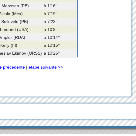
s Maassen (PB)
à 1’16’’
Alcala (Mex)
à 7’19’’
t Solleveld (PB)
à 7’23’’
 Lemond (USA)
à 10’9’’
Ampler (RDA)
à 10’14’’
elly (Irl)
à 10’15’’
heslav Ekimov (URSS)
à 10’26’’
e précédente
|
étape suivante >>