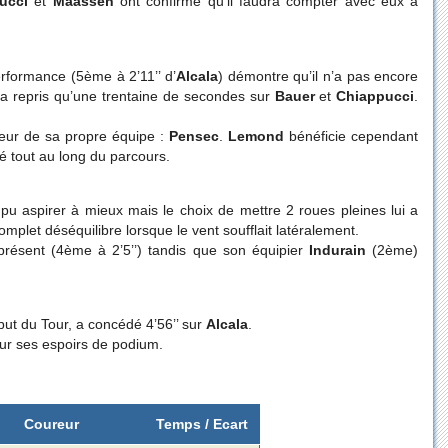
ucci
et
Maassen
ont confirmé qu’il faudra compter avec eux à
performance (5ème à 2’11’’ d’
Alcala
) démontre qu’il n’a pas encore
 n’a repris qu’une trentaine de secondes sur
Bauer
et
Chiappucci
.
eur de sa propre équipe :
Pensec
.
Lemond
bénéficie cependant
é tout au long du parcours.
e pu aspirer à mieux mais le choix de mettre 2 roues pleines lui a
complet déséquilibre lorsque le vent soufflait latéralement.
présent (4ème à 2’5’’) tandis que son équipier
Indurain
(2ème)
ébut du Tour, a concédé 4’56’’ sur
Alcala
.
 sur ses espoirs de podium.
Coureur
Temps / Ecart