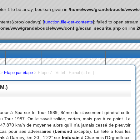
ter 1 to be array, boolean given in
/home/www/grandeboucle/www/co
ontents(/proc/loadavg) [
function.file-get-contents
]: failed to open stream
home/www/grandeboucle/www/config/ecran_securite.php
on line
2
ès
Les statistiques
Les villes étapes
L’actualité
Les collectionn
>
Etape par étape
>
Etape 7 : Vittel - Epinal (c.l.m.)
.M.)
ueur à Spa sur le Tour 1989, 8ème du classement général cette
Tour 1987. On le savait solide, certes, mais pas à ce point. Le
47,870 km/h de moyenne alors qu’il n’a jamais cessé de pleuvoir
 cas pour ses adversaires (
Lemond
excepté). En tête à tous les
ink
à Darney, km 20 ; 1’22’’ sur
Indurain
à Charmois l’Orgueilleux,