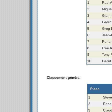
1
Raul A
2
Miguel
3
Gianni
4
Pedro
5
Greg 
6
Jean-
7
Ronan
8
Uwe A
9
Tony 
10
Gerrit
Classement général
Place
1
Steve
2
Rona
3
Claud