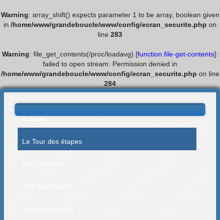
Warning
: array_shift() expects parameter 1 to be array, boolean given
in
/home/www/grandeboucle/www/config/ecran_securite.php
on
line
283
Warning
: file_get_contents(/proc/loadavg) [
function.file-get-contents
]:
failed to open stream: Permission denied in
/home/www/grandeboucle/www/config/ecran_securite.php
on line
284
Accueil
Le Tour des étapes
Les palmarès
Les statistiques
Les villes étapes