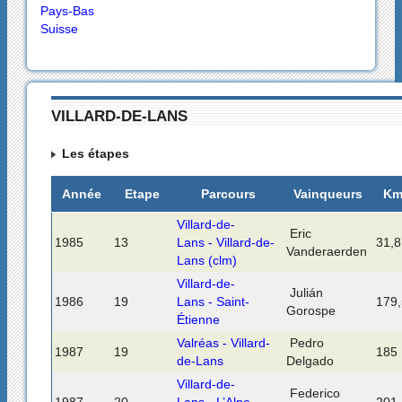
Pays-Bas
Suisse
VILLARD-DE-LANS
Les étapes
Année
Etape
Parcours
Vainqueurs
K
Villard-de-
Eric
1985
13
Lans - Villard-de-
31,8
Vanderaerden
Lans (clm)
Villard-de-
Julián
1986
19
Lans - Saint-
179,
Gorospe
Étienne
Valréas - Villard-
Pedro
1987
19
185
de-Lans
Delgado
Villard-de-
Federico