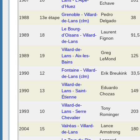
1987
20
Lans - L’Alpe-
201
Echave
d’Huez
Grenoble - Villard-
Pedro
1988
13e étape
38
de-Lans (clm)
Delgado
Le Bourg-
Laurent
1989
18
d’Oisans - Villard-
91,5
Fignon
de-Lans
Villard-de-
Greg
1989
19
Lans - Aix-les-
125
LeMond
Bains
Fontaine - Villard-
1990
12
Erik Breukink
33,5
de-Lans (clm)
Villard-de-
Eduardo
1990
13
Lans - Saint-
149
Chozas
Étienne
Villard-de-
Tony
1993
10
Lans - Serre
203
Rominger
Chevalier
Valréas - Villard-
Lance
2004
15
180
de-Lans
Armstrong