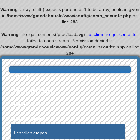
Warning
: array_shift() expects parameter 1 to be array, boolean given
in
/home/www/grandeboucle/www/config/ecran_securite.php
on
line
283
Warning
: file_get_contents(/proc/loadavg) [
function.file-get-contents
]:
failed to open stream: Permission denied in
/home/www/grandeboucle/www/config/ecran_securite.php
on line
284
Accueil
Le Tour des étapes
Les palmarès
Les statistiques
Les villes étapes