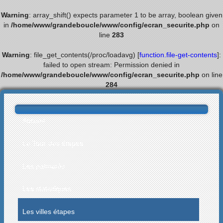
Warning
: array_shift() expects parameter 1 to be array, boolean given
in
/home/www/grandeboucle/www/config/ecran_securite.php
on
line
283
Warning
: file_get_contents(/proc/loadavg) [
function.file-get-contents
]:
failed to open stream: Permission denied in
/home/www/grandeboucle/www/config/ecran_securite.php
on line
284
Accueil
Le Tour des étapes
Les palmarès
Les statistiques
Les villes étapes