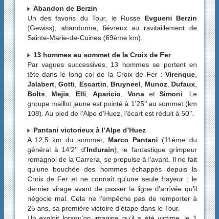
Abandon de Berzin
Un des favoris du Tour, le Russe
Evgueni Berzin
(Gewiss), abandonne, fiévreux au ravitaillement de
Sainte-Marie-de-Cuines (69ème km).
13 hommes au sommet de la Croix de Fer
Par vagues successives, 13 hommes se portent en
tête dans le long col de la Croix de Fer :
Virenque
,
Jalabert
,
Gotti
,
Escartin
,
Bruyneel
,
Munoz
,
Dufaux
,
Bolts
,
Mejia
,
Elli
,
Aparicio
,
Vona
et
Simoni
. Le
groupe maillot jaune est pointé à 1’25’’ au sommet (km
108). Au pied de l’Alpe d’Huez, l’écart est réduit à 50’’.
Pantani victorieux à l’Alpe d’Huez
A 12,5 km du sommet,
Marco Pantani
(11ème du
général à 14’2’’ d’
Indurain
), le fantastique grimpeur
romagnol de la Carrera, se propulse à l’avant. Il ne fait
qu’une bouchée des hommes échappés depuis la
Croix de Fer et ne connaît qu’une seule frayeur : le
dernier virage avant de passer la ligne d’arrivée qu’il
négocie mal. Cela ne l’empêche pas de remporter à
25 ans, sa première victoire d’étape dans le Tour.
Un exploit lorsqu’on imagine qu’il a été victime, le 1