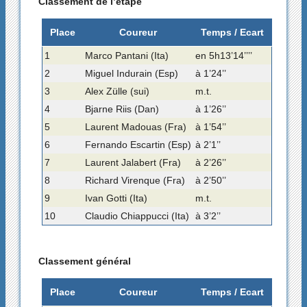
Classement de l’étape
Place
Coureur
Temps / Ecart
1
Marco Pantani (Ita)
en 5h13’14’’’’
2
Miguel Indurain (Esp)
à 1’24’’
3
Alex Zülle (sui)
m.t.
4
Bjarne Riis (Dan)
à 1’26’’
5
Laurent Madouas (Fra)
à 1’54’’
6
Fernando Escartin (Esp)
à 2’1’’
7
Laurent Jalabert (Fra)
à 2’26’’
8
Richard Virenque (Fra)
à 2’50’’
9
Ivan Gotti (Ita)
m.t.
10
Claudio Chiappucci (Ita)
à 3’2’’
Classement général
Place
Coureur
Temps / Ecart