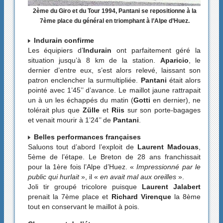
2ème du Giro et du Tour 1994, Pantani se repositionne à la
7ème place du général en triomphant à l’Alpe d’Huez.
Indurain confirme
Les équipiers d’
Indurain
ont parfaitement géré la
situation jusqu’à 8 km de la station.
Aparicio
, le
dernier d’entre eux, s’est alors relevé, laissant son
patron enclencher la surmultipliée.
Pantani
était alors
pointé avec 1’45’’ d’avance. Le maillot jaune rattrapait
un à un les échappés du matin (
Gotti
en dernier), ne
tolérait plus que
Zülle
et
Riis
sur son porte-bagages
et venait mourir à 1’24’’ de
Pantani
.
Belles performances françaises
Saluons tout d’abord l’exploit de
Laurent Madouas
,
5ème de l’étape. Le Breton de 28 ans franchissait
pour la 1ère fois l’Alpe d’Huez. «
Impressionné par le
public qui hurlait
», il «
en avait mal aux oreilles
».
Joli tir groupé tricolore puisque
Laurent Jalabert
prenait la 7ème place et
Richard Virenque
la 8ème
tout en conservant le maillot à pois.