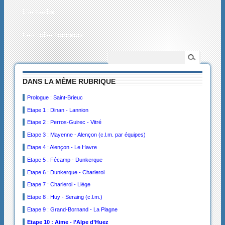
L’actualité
Les collectionneurs
DANS LA MÊME RUBRIQUE
Prologue : Saint-Brieuc
Etape 1 : Dinan - Lannion
Etape 2 : Perros-Guirec - Vitré
Etape 3 : Mayenne - Alençon (c.l.m. par équipes)
Etape 4 : Alençon - Le Havre
Etape 5 : Fécamp - Dunkerque
Etape 6 : Dunkerque - Charleroi
Etape 7 : Charleroi - Liège
Etape 8 : Huy - Seraing (c.l.m.)
Etape 9 : Grand-Bornand - La Plagne
Etape 10 : Aime - l’Alpe d’Huez