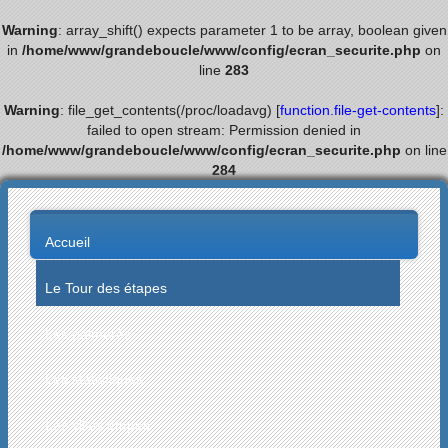
Warning
: array_shift() expects parameter 1 to be array, boolean given
in
/home/www/grandeboucle/www/config/ecran_securite.php
on
line
283
Warning
: file_get_contents(/proc/loadavg) [
function.file-get-contents
]:
failed to open stream: Permission denied in
/home/www/grandeboucle/www/config/ecran_securite.php
on line
284
Accueil
Le Tour des étapes
Les palmarès
Les statistiques
Les villes étapes