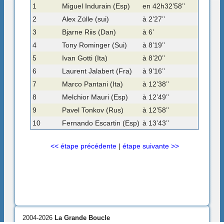
1
Miguel Indurain (Esp)
en 42h32’58’’
2
Alex Zülle (sui)
à 2’27’’
3
Bjarne Riis (Dan)
à 6’
4
Tony Rominger (Sui)
à 8’19’’
5
Ivan Gotti (Ita)
à 8’20’’
6
Laurent Jalabert (Fra)
à 9’16’’
7
Marco Pantani (Ita)
à 12’38’’
8
Melchior Mauri (Esp)
à 12’49’’
9
Pavel Tonkov (Rus)
à 12’58’’
10
Fernando Escartin (Esp)
à 13’43’’
<< étape précédente
|
étape suivante >>
2004-2026
La Grande Boucle