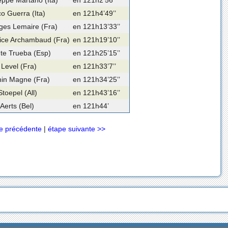
o Guerra (Ita)
en 121h4’49’’
ges Lemaire (Fra)
en 121h13’33’’
ice Archambaud (Fra)
en 121h19’10’’
te Trueba (Esp)
en 121h25’15’’
Level (Fra)
en 121h33’7’’
nin Magne (Fra)
en 121h34’25’’
Stoepel (All)
en 121h43’16’’
Aerts (Bel)
en 121h44’
e précédente
|
étape suivante >>