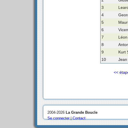
3
Learc
4
Geor
5
Maur
6
Vicen
7
Léon 
8
Anto
9
Kurt 
10
Jean 
<< étap
2004-2026
La Grande Boucle
Se connecter
|
Contact