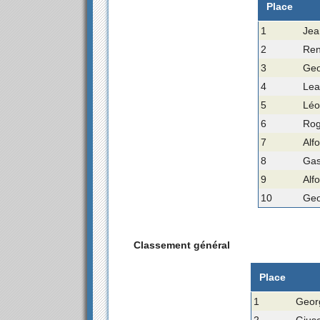
Place
1
Jea
2
Ren
3
Geo
4
Lea
5
Léo
6
Rog
7
Alf
8
Gas
9
Alf
10
Geo
Classement général
Place
1
Geor
2
Giuse