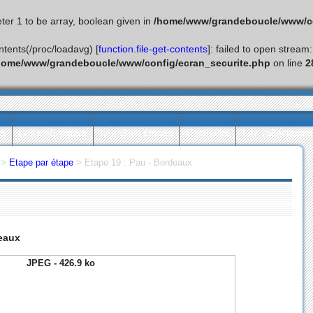
ter 1 to be array, boolean given in
/home/www/grandeboucle/www/co
ontents(/proc/loadavg) [
function.file-get-contents
]: failed to open stream
home/www/grandeboucle/www/config/ecran_securite.php
on line
2
ès
Les statistiques
Les villes étapes
L’actualité
Les collectionn
>
Etape par étape
>
Etape 19 : Pau - Bordeaux
deaux