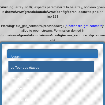
Warning
: array_shift() expects parameter 1 to be array, boolean given
in
/home/www/grandeboucle/www/config/ecran_securite.php
on
line
283
Warning
: file_get_contents(/proc/loadavg) [
function.file-get-contents
]:
failed to open stream: Permission denied in
/home/www/grandeboucle/www/config/ecran_securite.php
on line
284
Accueil
Le Tour des étapes
Les palmarès
Les statistiques
Les villes étapes