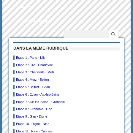
L’actualité
Les collectionneurs
DANS LA MÊME RUBRIQUE
Etape 1 : Paris - Lille
Etape 2 : Lille - Charleville
Etape 3 : Charleville - Metz
Etape 4 : Metz - Belfort
Etape 5 : Belfort - Evian
Etape 6 : Evian - Aix-les-Bains
Etape 7 : Aix-les-Bains - Grenoble
Etape 8 : Grenoble - Gap
Etape 9 : Gap - Digne
Etape 10 : Digne - Nice
Etape 11 : Nice - Cannes