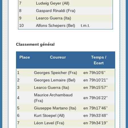
7
Ludwig Geyer (All)
8
Gaspard Rinaldi (Fra)
9
Learco Guerra (Ita)
10
Alfons Schepers (Bel)
t.m.t.
Classement général
Place
Coureur
Temps /
Ecart
1
Georges Speicher (Fra)
en 79h10’6’’
2
Georges Lemaire (Bel)
en 79h10’21’’
3
Learco Guerra (Ita)
en 79h15’57’’
Maurice Archambaud
4
en 79h16’22’’
(Fra)
5
Giuseppe Martano (Ita)
en 79h17’46’’
6
Kurt Stoepel (All)
en 79h33’48’’
7
Léon Level (Fra)
en 79h34’19’’