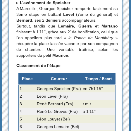
L’avènement de Speicher
A Marseille, Georges Speicher remporte facilement sa
3ème étape en battant
Level
(7ème du général) et
Bernard
, ses 2 derniers accompagnateurs.
Surtout, tandis que
Lemaire, Guerra
et
Martano
finissent à 1’11’’, grâce aux 2’ de bonification, celui que
l’on appellera plus tard «
le Prince de Montlhéry
»
récupère la place laissée vacante par son compagnon
de chambre. Une véritable traîtrise, selon les
supporters du petit
Maurice
.
Classement de l’étape
Place
Coureur
Temps / Ecart
1
Georges Speicher (Fra)
en 7h1’15’’
2
Léon Level (Fra)
3
René Bernard (Fra)
t.m.t.
4
René Le Grevès (Fra)
à 1’11’’
5
Léon Louyet (Bel)
6
Georges Lemaire (Bel)