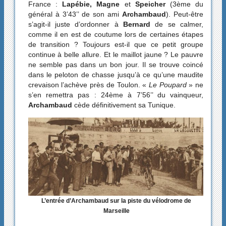
France :
Lapébie, Magne
et
Speicher
(3ème du
général à 3’43’’ de son ami
Archambaud
). Peut-être
s’agit-il juste d’ordonner à
Bernard
de se calmer,
comme il en est de coutume lors de certaines étapes
de transition ? Toujours est-il que ce petit groupe
continue à belle allure. Et le maillot jaune ? Le pauvre
ne semble pas dans un bon jour. Il se trouve coincé
dans le peloton de chasse jusqu’à ce qu’une maudite
crevaison l’achève près de Toulon. «
Le Poupard
» ne
s’en remettra pas : 24ème à 7’56’’ du vainqueur,
Archambaud
cède définitivement sa Tunique.
L’entrée d’Archambaud sur la piste du vélodrome de
Marseille