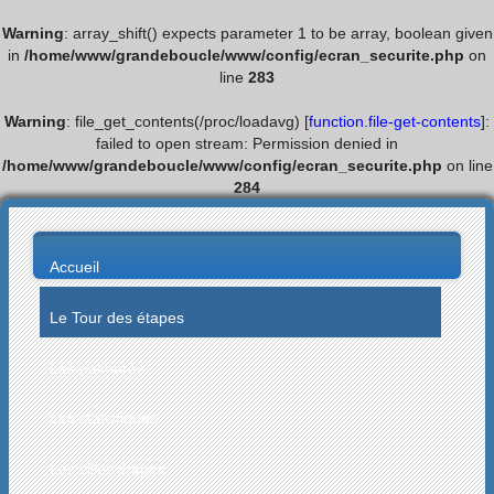
Warning
: array_shift() expects parameter 1 to be array, boolean given
in
/home/www/grandeboucle/www/config/ecran_securite.php
on
line
283
Warning
: file_get_contents(/proc/loadavg) [
function.file-get-contents
]:
failed to open stream: Permission denied in
/home/www/grandeboucle/www/config/ecran_securite.php
on line
284
Accueil
Le Tour des étapes
Les palmarès
Les statistiques
Les villes étapes