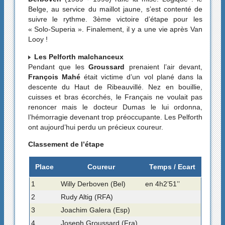
Belge, au service du maillot jaune, s’est contenté de
suivre le rythme. 3ème victoire d’étape pour les
« Solo-Superia ». Finalement, il y a une vie après Van
Looy !
Les Pelforth malchanceux
Pendant que les
Groussard
prenaient l’air devant,
François Mahé
était victime d’un vol plané dans la
descente du Haut de Ribeauvillé. Nez en bouillie,
cuisses et bras écorchés, le Français ne voulait pas
renoncer mais le docteur Dumas le lui ordonna,
l’hémorragie devenant trop préoccupante. Les Pelforth
ont aujourd’hui perdu un précieux coureur.
Classement de l’étape
Place
Coureur
Temps / Ecart
1
Willy Derboven (Bel)
en 4h2’51’’
2
Rudy Altig (RFA)
3
Joachim Galera (Esp)
4
Joseph Groussard (Fra)