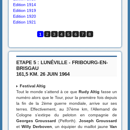
Edition 1914
Edition 1919
Edition 1920
Edition 1921
1
2
3
4
5
6
7
8
ETAPE 5 : LUNÉVILLE - FRIBOURG-EN-
BRISGAU
161,5 KM. 26 JUIN 1964
Festival Altig
Tout le monde s’attend à ce que
Rudy Altig
fasse un
numéro alors que le Tour, pour la première fois depuis
la fin de la 2ème guerre mondiale, arrive sur ses
terres. Effectivement, au 37ème km, l’Allemand de
Cologne s’extirpe du peloton en compagnie de
Georges Groussard
(Pelforth).
Joseph Groussard
et
Willy Derboven
, un équipier du maillot jaune
Van