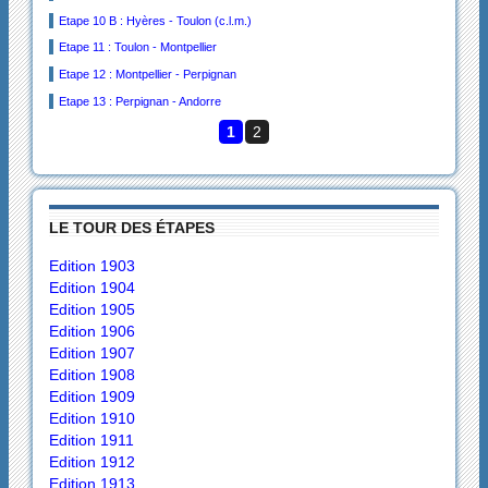
Etape 10 B : Hyères - Toulon (c.l.m.)
Etape 11 : Toulon - Montpellier
Etape 12 : Montpellier - Perpignan
Etape 13 : Perpignan - Andorre
1
2
LE TOUR DES ÉTAPES
Edition 1903
Edition 1904
Edition 1905
Edition 1906
Edition 1907
Edition 1908
Edition 1909
Edition 1910
Edition 1911
Edition 1912
Edition 1913