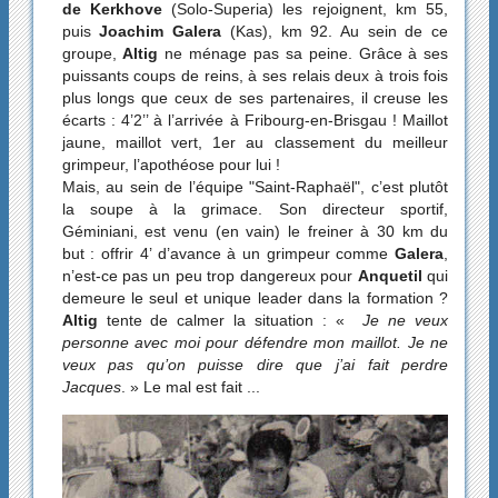
de Kerkhove
(Solo-Superia) les rejoignent, km 55,
puis
Joachim Galera
(Kas), km 92. Au sein de ce
groupe,
Altig
ne ménage pas sa peine. Grâce à ses
puissants coups de reins, à ses relais deux à trois fois
plus longs que ceux de ses partenaires, il creuse les
écarts : 4’2’’ à l’arrivée à Fribourg-en-Brisgau ! Maillot
jaune, maillot vert, 1er au classement du meilleur
grimpeur, l’apothéose pour lui !
Mais, au sein de l’équipe "Saint-Raphaël", c’est plutôt
la soupe à la grimace. Son directeur sportif,
Géminiani, est venu (en vain) le freiner à 30 km du
but : offrir 4’ d’avance à un grimpeur comme
Galera
,
n’est-ce pas un peu trop dangereux pour
Anquetil
qui
demeure le seul et unique leader dans la formation ?
Altig
tente de calmer la situation : «
Je ne veux
personne avec moi pour défendre mon maillot. Je ne
veux pas qu’on puisse dire que j’ai fait perdre
Jacques
. » Le mal est fait ...