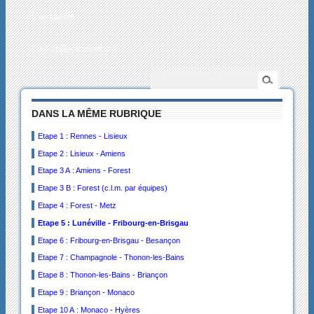
L’actualité
Les collectionneurs
DANS LA MÊME RUBRIQUE
Etape 1 : Rennes - Lisieux
Etape 2 : Lisieux - Amiens
Etape 3 A : Amiens - Forest
Etape 3 B : Forest (c.l.m. par équipes)
Etape 4 : Forest - Metz
Etape 5 : Lunéville - Fribourg-en-Brisgau
Etape 6 : Fribourg-en-Brisgau - Besançon
Etape 7 : Champagnole - Thonon-les-Bains
Etape 8 : Thonon-les-Bains - Briançon
Etape 9 : Briançon - Monaco
Etape 10 A : Monaco - Hyères