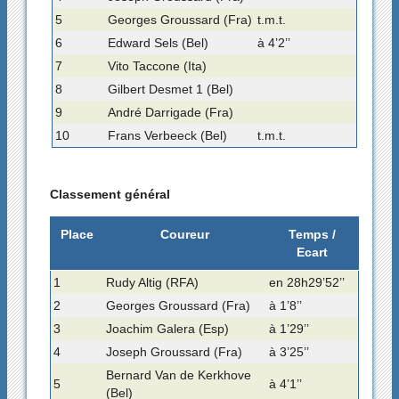
5
Georges Groussard (Fra)
t.m.t.
6
Edward Sels (Bel)
à 4’2’’
7
Vito Taccone (Ita)
8
Gilbert Desmet 1 (Bel)
9
André Darrigade (Fra)
10
Frans Verbeeck (Bel)
t.m.t.
Classement général
Place
Coureur
Temps /
Ecart
1
Rudy Altig (RFA)
en 28h29’52’’
2
Georges Groussard (Fra)
à 1’8’’
3
Joachim Galera (Esp)
à 1’29’’
4
Joseph Groussard (Fra)
à 3’25’’
Bernard Van de Kerkhove
5
à 4’1’’
(Bel)