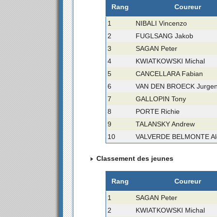
Rang
Coureur
1
NIBALI Vincenzo
2
FUGLSANG Jakob
3
SAGAN Peter
4
KWIATKOWSKI Michal
5
CANCELLARA Fabian
6
VAN DEN BROECK Jurge
7
GALLOPIN Tony
8
PORTE Richie
9
TALANSKY Andrew
10
VALVERDE BELMONTE Ale
Classement des jeunes
Rang
Coureur
1
SAGAN Peter
2
KWIATKOWSKI Michal