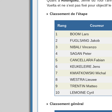
Quant à
Rodriguez
, 3ème du Tour l’ann
Vuelta et ne s’est pas fixé pour objectif 
Classement de l’étape
Rang
Coureur
1
BOOM Lars
2
FUGLSANG Jakob
3
NIBALI Vincenzo
4
SAGAN Peter
5
CANCELLARA Fabian
6
KEUKELEIRE Jens
7
KWIATKOWSKI Michal
8
WESTRA Lieuwe
9
TRENTIN Matteo
10
LEMOINE Cyril
Classement général