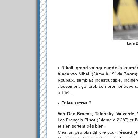
Lars 
Nibali, grand vainqueur de la journé
Vincenzo Nibali
(3ème à 19’’ de
Boom
)
Roubaix, semblait indestructible, indiff
classement général, son premier adversair
à 1’54’’.
Et les autres ?
Van Den Broeck, Talansky, Valverde,
Les Français
Pinot
(24ème à 2’28’’) et
B
et s’en sortent très bien.
C’est un peu plus difficile pour
Péraud
(4