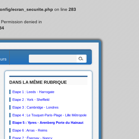
nfig/ecran_securite.php
on line
283
: Permission denied in
84
eurs
DANS LA MÊME RUBRIQUE
Etape 1 : Leeds - Harrogate
Etape 2 : York - Sheffield
Etape 3 : Cambridge - Londres
Etape 4 : Le Touquet-Paris-Plage - Lille Métropole
Etape 5 : Ypres - Arenberg Porte du Hainaut
Etape 6 : Arras - Reims
Etape 7 : Épernay - Nancy