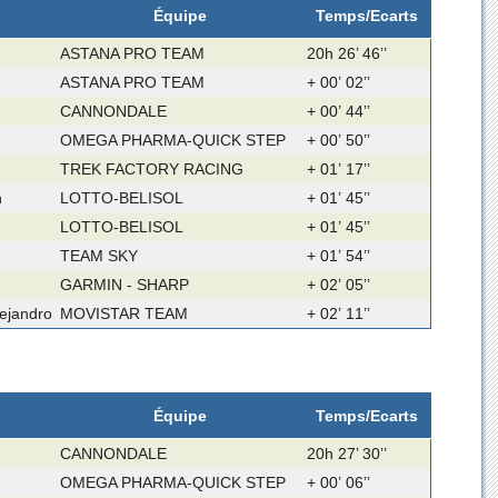
Équipe
Temps/Ecarts
ASTANA PRO TEAM
20h 26’ 46’’
ASTANA PRO TEAM
+ 00’ 02’’
CANNONDALE
+ 00’ 44’’
OMEGA PHARMA-QUICK STEP
+ 00’ 50’’
TREK FACTORY RACING
+ 01’ 17’’
n
LOTTO-BELISOL
+ 01’ 45’’
LOTTO-BELISOL
+ 01’ 45’’
TEAM SKY
+ 01’ 54’’
GARMIN - SHARP
+ 02’ 05’’
jandro
MOVISTAR TEAM
+ 02’ 11’’
Équipe
Temps/Ecarts
CANNONDALE
20h 27’ 30’’
OMEGA PHARMA-QUICK STEP
+ 00’ 06’’