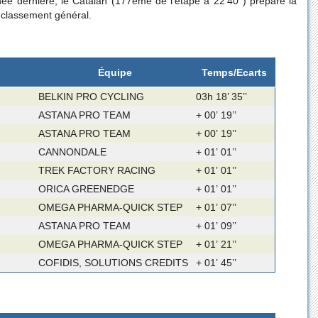
ée dernière, le Catalan (177ème de l’étape à 22’40’’) prépare la
le classement général.
Équipe
Temps/Ecarts
BELKIN PRO CYCLING
03h 18’ 35’’
ASTANA PRO TEAM
+ 00’ 19’’
ASTANA PRO TEAM
+ 00’ 19’’
CANNONDALE
+ 01’ 01’’
TREK FACTORY RACING
+ 01’ 01’’
ORICA GREENEDGE
+ 01’ 01’’
OMEGA PHARMA-QUICK STEP
+ 01’ 07’’
ASTANA PRO TEAM
+ 01’ 09’’
OMEGA PHARMA-QUICK STEP
+ 01’ 21’’
COFIDIS, SOLUTIONS CREDITS
+ 01’ 45’’