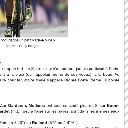
Boom gagne un petit Paris-Roubaix
Source : Getty Images
e
 a frappé fort. Le Sicilien, qui n’a pourtant jamais participé à Paris-
érent à la pluie (qu’il appelait même de ses voeux), à la boue. Au
e pour la victoire finale s’appelle
Richie Porte
(8ème). Il pointe
 Van Garderen, Mollema
ont tous concédé plus de 2’ sur
Boom
.
ardet
(m.t.), peu à l’aise sur les pavés, sont dans les mêmes eaux
6ème à 3’46’’) ou
Rolland
(57ème à 4’16’’).