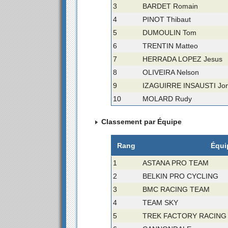
3
BARDET Romain
4
PINOT Thibaut
5
DUMOULIN Tom
6
TRENTIN Matteo
7
HERRADA LOPEZ Jesus
8
OLIVEIRA Nelson
9
IZAGUIRRE INSAUSTI Jo
10
MOLARD Rudy
Classement par Équipe
Rang
Équi
1
ASTANA PRO TEAM
2
BELKIN PRO CYCLING
3
BMC RACING TEAM
4
TEAM SKY
5
TREK FACTORY RACING