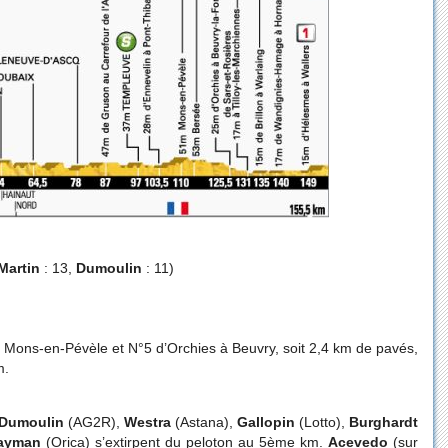
Martin
: 13,
Dumoulin
: 11)
de Mons-en-Pévèle et N°5 d’Orchies à Beuvry, soit 2,4 km de pavés,
m.
Dumoulin
(AG2R),
Westra
(Astana),
Gallopin
(Lotto),
Burghardt
ayman
(Orica) s’extirpent du peloton au 5ème km.
Acevedo
(sur