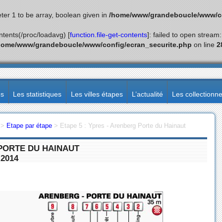
ter 1 to be array, boolean given in
/home/www/grandeboucle/www/co
ontents(/proc/loadavg) [
function.file-get-contents
]: failed to open stream
home/www/grandeboucle/www/config/ecran_securite.php
on line
2
ès
Les statistiques
Les villes étapes
L’actualité
Les collectionn
>
Etape par étape
>
Etape 5 : Ypres - Arenberg Porte du Hainaut
 PORTE DU HAINAUT
 2014