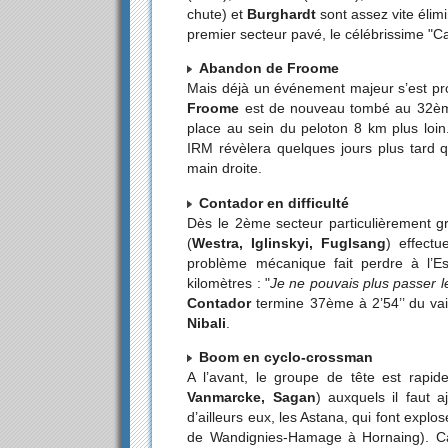
chute) et
Burghardt
sont assez vite élim
premier secteur pavé, le célébrissime "Ca
Abandon de Froome
Mais déjà un événement majeur s’est prod
Froome
est de nouveau tombé au 32ème 
place au sein du peloton 8 km plus loin.
IRM révèlera quelques jours plus tard qu’
main droite.
Contador en difficulté
Dès le 2ème secteur particulièrement g
(
Westra, Iglinskyi, Fuglsang
) effectu
problème mécanique fait perdre à l’E
kilomètres : "
Je ne pouvais plus passer l
Contador
termine 37ème à 2’54’’ du vai
Nibali
.
Boom en cyclo-crossman
A l’avant, le groupe de tête est rapid
Vanmarcke, Sagan
) auxquels il faut a
d’ailleurs eux, les Astana, qui font explo
de Wandignies-Hamage à Hornaing). Ca