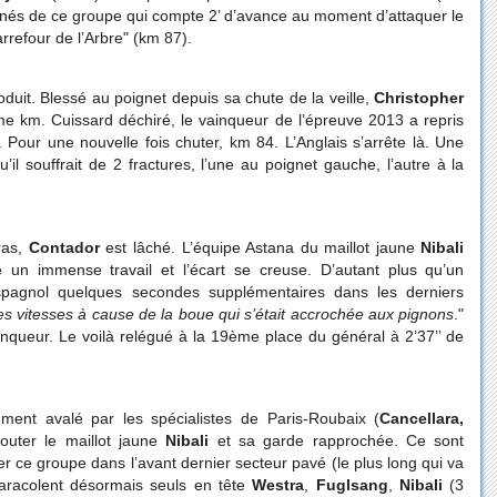
inés de ce groupe qui compte 2’ d’avance au moment d’attaquer le
rrefour de l’Arbre" (km 87).
uit. Blessé au poignet depuis sa chute de la veille,
Christopher
km. Cuissard déchiré, le vainqueur de l’épreuve 2013 a repris
 Pour une nouvelle fois chuter, km 84. L’Anglais s’arrête là. Une
il souffrait de 2 fractures, l’une au poignet gauche, l’autre à la
ras,
Contador
est lâché. L’équipe Astana du maillot jaune
Nibali
e un immense travail et l’écart se creuse. D’autant plus qu’un
spagnol quelques secondes supplémentaires dans les derniers
es vitesses à cause de la boue qui s’était accrochée aux pignons
."
nqueur. Le voilà relégué à la 19ème place du général à 2’37’’ de
ement avalé par les spécialistes de Paris-Roubaix (
Cancellara,
jouter le maillot jaune
Nibali
et sa garde rapprochée. Ce sont
ser ce groupe dans l’avant dernier secteur pavé (le plus long qui va
racolent désormais seuls en tête
Westra
,
Fuglsang
,
Nibali
(3