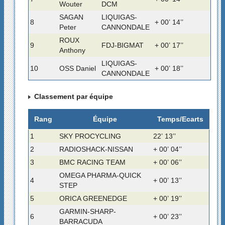
Wouter
DCM
SAGAN
LIQUIGAS-
8
+ 00’ 14’’
Peter
CANNONDALE
ROUX
9
FDJ-BIGMAT
+ 00’ 17’’
Anthony
LIQUIGAS-
10
OSS Daniel
+ 00’ 18’’
CANNONDALE
Classement par équipe
Rang
Équipe
Temps/Ecarts
1
SKY PROCYCLING
22’ 13’’
2
RADIOSHACK-NISSAN
+ 00’ 04’’
3
BMC RACING TEAM
+ 00’ 06’’
OMEGA PHARMA-QUICK
4
+ 00’ 13’’
STEP
5
ORICA GREENEDGE
+ 00’ 19’’
GARMIN-SHARP-
6
+ 00’ 23’’
BARRACUDA