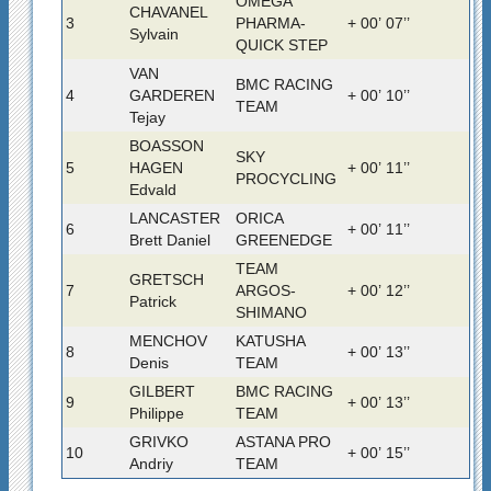
OMEGA
CHAVANEL
3
PHARMA-
+ 00’ 07’’
Sylvain
QUICK STEP
VAN
BMC RACING
4
GARDEREN
+ 00’ 10’’
TEAM
Tejay
BOASSON
SKY
5
HAGEN
+ 00’ 11’’
PROCYCLING
Edvald
LANCASTER
ORICA
6
+ 00’ 11’’
Brett Daniel
GREENEDGE
TEAM
GRETSCH
7
ARGOS-
+ 00’ 12’’
Patrick
SHIMANO
MENCHOV
KATUSHA
8
+ 00’ 13’’
Denis
TEAM
GILBERT
BMC RACING
9
+ 00’ 13’’
Philippe
TEAM
GRIVKO
ASTANA PRO
10
+ 00’ 15’’
Andriy
TEAM