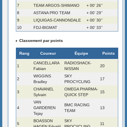
7
TEAM ARGOS-SHIMANO
+ 00’ 26’’
8
ASTANA PRO TEAM
+ 00’ 29’’
9
LIQUIGAS-CANNONDALE
+ 00’ 30’’
10
FDJ-BIGMAT
+ 00’ 33’’
Classement par points
Rang
Coureur
Équipe
Points
CANCELLARA
RADIOSHACK-
1
20
Fabian
NISSAN
WIGGINS
SKY
2
17
Bradley
PROCYCLING
CHAVANEL
OMEGA PHARMA-
3
15
Sylvain
QUICK STEP
VAN
BMC RACING
4
GARDEREN
13
TEAM
Tejay
BOASSON
SKY
5
11
HAGEN Edvald
PROCYCLING