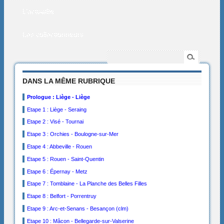
L’actualité
Les collectionneurs
DANS LA MÊME RUBRIQUE
Prologue : Liège - Liège
Etape 1 : Liège - Seraing
Etape 2 : Visé - Tournai
Etape 3 : Orchies - Boulogne-sur-Mer
Etape 4 : Abbeville - Rouen
Etape 5 : Rouen - Saint-Quentin
Etape 6 : Épernay - Metz
Etape 7 : Tomblaine - La Planche des Belles Filles
Etape 8 : Belfort - Porrentruy
Etape 9 : Arc-et-Senans - Besançon (clm)
Etape 10 : Mâcon - Bellegarde-sur-Valserine