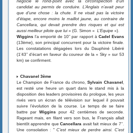
négocié le rond-point avec la circonspection d’un
candidat au permis de conduire. L’Anglais n’avait peur
que d’une chose : la chute. Il ne visait pas la victoire
d’étape, encore moins le maillot jaune, au contraire de
Cancellara, qui devait prendre des risques et qui est
aussi meilleur pilote que lui
» (G. Simon «
L’Equipe
»).
Wiggins
l’a emporté de 10’’ par rapport à
Cadel Evans
(13ème), son principal concurrent pour la victoire finale.
Les constatations dégagées lors du Dauphiné Libéré
(1’43’’ d’écart en faveur du coureur de la « Sky » sur 53
km) se confirment.
Chavanel 3ème
Le Champion de France du chrono,
Sylvain Chavanel
,
est resté une heure un quart dans le stand mis à la
disposition des leaders provisoires du prologue, les yeux
rivés vers un écran de télévision sur lequel il pouvait
suivre l’évolution de la course. Le temps de se faire
battre par
Wiggins
pour 42 centièmes de seconde.
Rageant mais, en filant vers son bus, le Français allait
bientôt apprendre que
Cancellara
avait fait mieux de 7’’.
Une consolation : "
C’est mieux de perdre ainsi. C’est