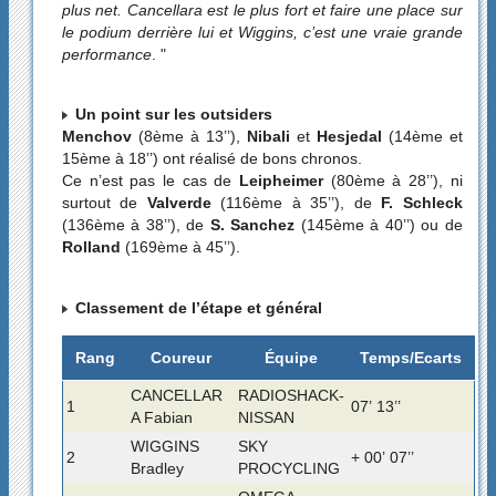
plus net. Cancellara est le plus fort et faire une place sur
le podium derrière lui et Wiggins, c’est une vraie grande
performance
. "
Un point sur les outsiders
Menchov
(8ème à 13’’),
Nibali
et
Hesjedal
(14ème et
15ème à 18’’) ont réalisé de bons chronos.
Ce n’est pas le cas de
Leipheimer
(80ème à 28’’), ni
surtout de
Valverde
(116ème à 35’’), de
F. Schleck
(136ème à 38’’), de
S. Sanchez
(145ème à 40’’) ou de
Rolland
(169ème à 45’’).
Classement de l’étape et général
Rang
Coureur
Équipe
Temps/Ecarts
CANCELLAR
RADIOSHACK-
1
07’ 13’’
A Fabian
NISSAN
WIGGINS
SKY
2
+ 00’ 07’’
Bradley
PROCYCLING