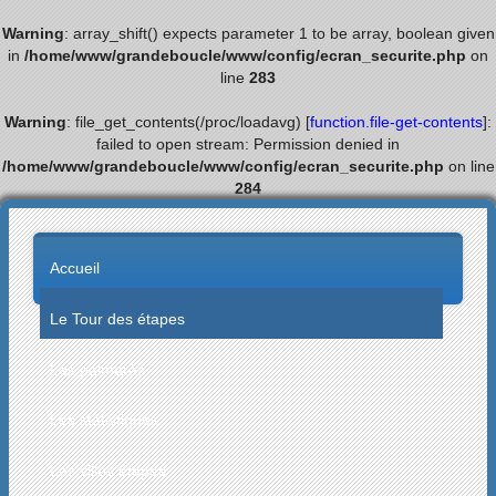
Warning
: array_shift() expects parameter 1 to be array, boolean given
in
/home/www/grandeboucle/www/config/ecran_securite.php
on
line
283
Warning
: file_get_contents(/proc/loadavg) [
function.file-get-contents
]:
failed to open stream: Permission denied in
/home/www/grandeboucle/www/config/ecran_securite.php
on line
284
Accueil
Le Tour des étapes
Les palmarès
Les statistiques
Les villes étapes