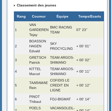
Classement des jeunes
Rang
Coureur
Équipe
Temps/Ecarts
VAN
BMC RACING
1
GARDEREN
07’ 23’’
TEAM
Tejay
BOASSON
SKY
2
HAGEN
+ 00’ 01’’
PROCYCLING
Edvald
GRETSCH
TEAM ARGOS-
3
+ 00’ 02’’
Patrick
SHIMANO
KITTEL
TEAM ARGOS-
4
+ 00’ 11’’
Marcel
SHIMANO
COFIDIS LE
TAARAMAE
5
CREDIT EN
+ 00’ 12’’
Rein
LIGNE
PINOT
6
FDJ-BIGMAT
+ 00’ 14’’
Thibaut
POELS
VACANSOLEIL-
7
+ 00’ 14’’