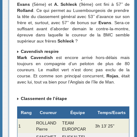
Evans
(5ème) et
A. Schleck
(9ème) ont fini à 57’’ de
Rolland
. Ce qui permet au Luxembourgeois de prendre
la tête du classement général avec 53’’ d’avance sur son
frère et, surtout, avec 57’’ de bonus sur
Evans
. Sera-ce
suffisant avant d’aborder demain le contre-la-montre,
épreuve dans laquelle le coureur de la BMC semble
supérieur aux frères
Schleck
?
Cavendish respire
Mark Cavendish
est encore arrivé hors-délais mais
toujours en compagnie d’un peloton de plus de 80
coureurs. Le maillot vert n’est donc pas exclu de la
course. Et comme son principal concurrent,
Rojas
, était
avec lui, tout va bien pour l’Anglais de l’île de Man.
Classement de l’étape
Rang
Coureur
Équipe
Temps/Ecarts
ROLLAND
TEAM
1
3h 13’ 25"
Pierre
EUROPCAR
SANCHEZ
EUSKALTEL -