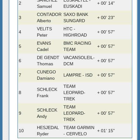
2
+ 00’ 14"
Samuel
EUSKADI
CONTADOR
SAXO BANK
3
+ 00’ 23"
Alberto
SUNGARD
VELITS
HTC -
4
+ 00’ 57"
Peter
HIGHROAD
EVANS
BMC RACING
5
+ 00’ 57"
Cadel
TEAM
DE GENDT
VACANSOLEIL-
6
+ 00’ 57"
Thomas
DCM
CUNEGO
7
LAMPRE - ISD
+ 00’ 57"
Damiano
TEAM
SCHLECK
8
LEOPARD-
+ 00’ 57"
Frank
TREK
TEAM
SCHLECK
9
LEOPARD-
+ 00’ 57"
Andy
TREK
HESJEDAL
TEAM GARMIN
10
+ 01’ 15"
Ryder
- CERVELO