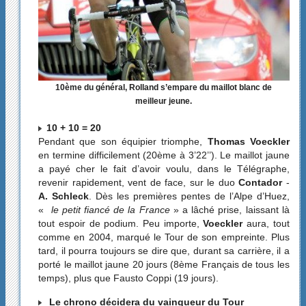
10ème du général, Rolland s’empare du maillot blanc de
meilleur jeune.
10 + 10 = 20
Pendant que son équipier triomphe,
Thomas Voeckler
en termine difficilement (20ème à 3’22’’). Le maillot jaune
a payé cher le fait d’avoir voulu, dans le Télégraphe,
revenir rapidement, vent de face, sur le duo
Contador
-
A. Schleck
. Dès les premières pentes de l’Alpe d’Huez,
«
le petit fiancé de la France
» a lâché prise, laissant là
tout espoir de podium. Peu importe,
Voeckler
aura, tout
comme en 2004, marqué le Tour de son empreinte. Plus
tard, il pourra toujours se dire que, durant sa carrière, il a
porté le maillot jaune 20 jours (8ème Français de tous les
temps), plus que Fausto Coppi (19 jours).
Le chrono décidera du vainqueur du Tour