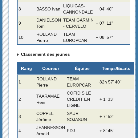
LIQUIGAS-
8
BASSO Ivan
+ 04’ 40"
CANNONDALE
DANIELSON
TEAM GARMIN
9
+ 07’ 11"
Tom
- CERVELO
ROLLAND
TEAM
10
+ 08’ 57"
Pierre
EUROPCAR
Classement des jeunes
Rang
Coureur
Équipe
Temps/Ecarts
ROLLAND
TEAM
1
82h 57’ 40"
Pierre
EUROPCAR
COFIDIS LE
TAARAMAE
2
CREDIT EN
+ 1’ 33"
Rein
LIGNE
COPPEL
SAUR-
3
+ 7’ 52"
Jérôme
SOJASUN
JEANNESSON
4
FDJ
+ 8’ 45"
Arnold