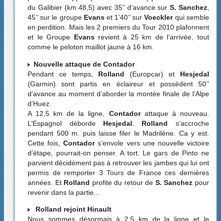
du Galibier (km 48,5) avec 35’’ d’avance sur
S. Sanchez
,
45’’ sur le groupe
Evans
et 1’40’’ sur
Voeckler
qui semble
en perdition. Mais les 2 premiers du Tour 2010 plafonnent
et le Groupe
Evans
revient à 25 km de l’arrivée, tout
comme le peloton maillot jaune à 16 km.
Nouvelle attaque de Contador
Pendant ce temps,
Rolland
(Europcar) et
Hesjedal
(Garmin) sont partis en éclaireur et possèdent 50’’
d’avance au moment d’aborder la montée finale de l’Alpe
d’Huez.
A 12,5 km de la ligne,
Contador
attaque à nouveau.
L’Espagnol déborde
Hesjedal
.
Rolland
s’accroche
pendant 500 m. puis laisse filer le Madrilène. Ca y est.
Cette fois,
Contador
s’envole vers une nouvelle victoire
d’étape, pourrait-on penser. A tort. Le gars de Pinto ne
parvient décidément pas à retrouver les jambes qui lui ont
permis de remporter 3 Tours de France ces dernières
années. Et
Rolland
profite du retour de
S. Sanchez
pour
revenir dans la partie...
Rolland rejoint Hinault
Nous sommes désormais à 2,5 km de la ligne et le