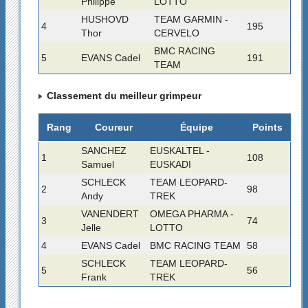
Philippe
LOTTO
HUSHOVD
TEAM GARMIN -
4
195
Thor
CERVELO
BMC RACING
5
EVANS Cadel
191
TEAM
Classement du meilleur grimpeur
Rang
Coureur
Équipe
Points
SANCHEZ
EUSKALTEL -
1
108
Samuel
EUSKADI
SCHLECK
TEAM LEOPARD-
2
98
Andy
TREK
VANENDERT
OMEGA PHARMA -
3
74
Jelle
LOTTO
4
EVANS Cadel
BMC RACING TEAM
58
SCHLECK
TEAM LEOPARD-
5
56
Frank
TREK