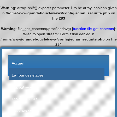
Warning
: array_shift() expects parameter 1 to be array, boolean given
in
/home/www/grandeboucle/www/config/ecran_securite.php
on
line
283
Warning
: file_get_contents(/proc/loadavg) [
function.file-get-contents
]:
failed to open stream: Permission denied in
/home/www/grandeboucle/www/config/ecran_securite.php
on line
284
Accueil
Le Tour des étapes
Les palmarès
Les statistiques
Les villes étapes