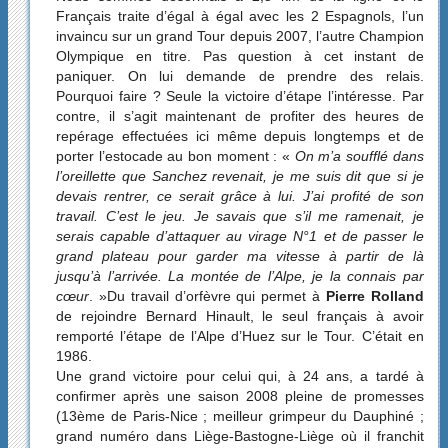
Français traite d’égal à égal avec les 2 Espagnols, l’un
invaincu sur un grand Tour depuis 2007, l’autre Champion
Olympique en titre. Pas question à cet instant de
paniquer. On lui demande de prendre des relais.
Pourquoi faire ? Seule la victoire d’étape l’intéresse. Par
contre, il s’agit maintenant de profiter des heures de
repérage effectuées ici même depuis longtemps et de
porter l’estocade au bon moment : «
On m’a soufflé dans
l’oreillette que Sanchez revenait, je me suis dit que si je
devais rentrer, ce serait grâce à lui. J’ai profité de son
travail. C’est le jeu. Je savais que s’il me ramenait, je
serais capable d’attaquer au virage N°1 et de passer le
grand plateau pour garder ma vitesse à partir de là
jusqu’à l’arrivée. La montée de l’Alpe, je la connais par
cœur
. »Du travail d’orfèvre qui permet à
Pierre Rolland
de rejoindre Bernard Hinault, le seul français à avoir
remporté l’étape de l’Alpe d’Huez sur le Tour. C’était en
1986.
Une grand victoire pour celui qui, à 24 ans, a tardé à
confirmer après une saison 2008 pleine de promesses
(13ème de Paris-Nice ; meilleur grimpeur du Dauphiné ;
grand numéro dans Liège-Bastogne-Liège où il franchit