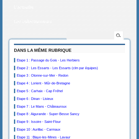
L’actualité
Les collectionneurs
DANS LA MÊME RUBRIQUE
Etape 1 : Passage du Gois - Les Herbiers
Etape 2 : Les Essarts - Les Essarts (clm par équipes)
Etape 3 : Olonne-sur-Mer - Redon
Etape 4 : Lorient - Mûr-de-Bretagne
Etape 5 : Carhaix - Cap Fréhel
Etape 6 : Dinan - Lisieux
Etape 7 : Le Mans - Châteauroux
Etape 8 : Aigurande - Super-Besse Sancy
Etape 9 : Issoire - Saint-Flour
Etape 10 : Aurillac - Carmaux
Etape 11 : Blaye-les-Mines - Lavaur