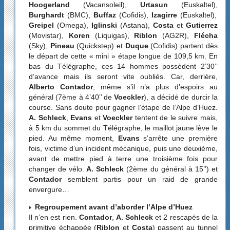
Hoogerland
(Vacansoleil),
Urtasun
(Euskaltel),
Burghardt
(BMC),
Buffaz
(Cofidis),
Izagirre
(Euskaltel),
Greipel
(Omega),
Iglinski
(Astana),
Costa
et
Gutierrez
(Movistar),
Koren
(Liquigas),
Riblon
(AG2R),
Flécha
(Sky),
Pineau
(Quickstep) et
Duque
(Cofidis) partent dès
le départ de cette « mini » étape longue de 109,5 km. En
bas du Télégraphe, ces 14 hommes possèdent 2’30’’
d‘avance mais ils seront vite oubliés. Car, derrière,
Alberto Contador
, même s’il n’a plus d’espoirs au
général (7ème à 4’40’’ de
Voeckler
), a décidé de durcir la
course. Sans doute pour gagner l’étape de l’Alpe d’Huez.
A. Schleck
,
Evans
et
Voeckler
tentent de le suivre mais,
à 5 km du sommet du Télégraphe, le maillot jaune lève le
pied. Au même moment,
Evans
s’arrête une première
fois, victime d’un incident mécanique, puis une deuxième,
avant de mettre pied à terre une troisième fois pour
changer de vélo.
A. Schleck
(2ème du général à 15’’) et
Contador
semblent partis pour un raid de grande
envergure…
Regroupement avant d’aborder l’Alpe d’Huez
Il n’en est rien.
Contador
,
A. Schleck
et 2 rescapés de la
primitive échappée (
Riblon
et
Costa
) passent au tunnel