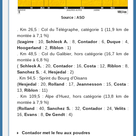
Source : ASO
. Km 26,5 : Col du Télégraphe, catégorie 1 (11,9 km de
montée à 7,1 %)
(
Izagirre
: 10,
Schleck A.
: 8,
Contador
: 6,
Duque
: 4,
Hoogerland
: 2,
Riblon
: 1)
. Km 48,5 : Col du Galibier, hors catégorie (16,7 km de
montée à 6,8 %)
(
Schleck A.
: 20,
Contador
: 16,
Costa
: 12,
Riblon
: 8,
Sanchez S.
: 4,
Hesjedal
: 2)
. Km 94,5 : Sprint du Bourg d’Oisans
(
Hesjedal
: 20,
Rolland
: 17,
Jeannesson
: 15,
Costa
:
13,
Riblon
: 11)
. Km 109,5 : Alpe d’Huez, hors catégorie (13,8 km de
montée à 7,9 %)
(
Rolland
: 40,
Sanchez S.
: 32,
Contador
: 24,
Velits
:
16,
Evans
: 8,
De Gendt
: 4)
Contador met le feu aux poudres