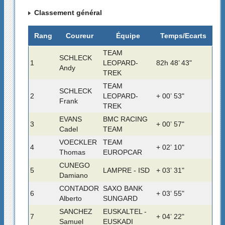
Classement général
Rang
Coureur
Équipe
Temps/Ecarts
TEAM
SCHLECK
1
LEOPARD-
82h 48’ 43"
Andy
TREK
TEAM
SCHLECK
2
LEOPARD-
+ 00’ 53"
Frank
TREK
EVANS
BMC RACING
3
+ 00’ 57"
Cadel
TEAM
VOECKLER
TEAM
4
+ 02’ 10"
Thomas
EUROPCAR
CUNEGO
5
LAMPRE - ISD
+ 03’ 31"
Damiano
CONTADOR
SAXO BANK
6
+ 03’ 55"
Alberto
SUNGARD
SANCHEZ
EUSKALTEL -
7
+ 04’ 22"
Samuel
EUSKADI