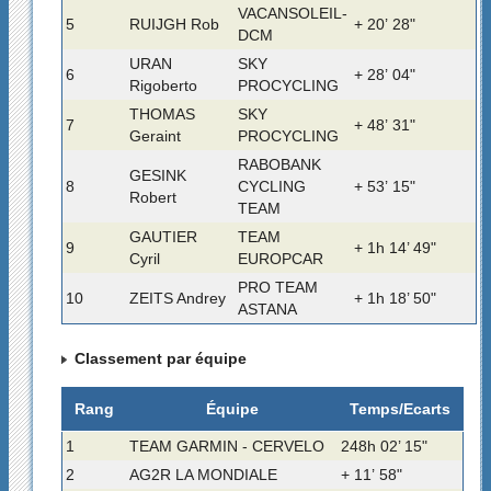
VACANSOLEIL-
5
RUIJGH Rob
+ 20’ 28"
DCM
URAN
SKY
6
+ 28’ 04"
Rigoberto
PROCYCLING
THOMAS
SKY
7
+ 48’ 31"
Geraint
PROCYCLING
RABOBANK
GESINK
8
CYCLING
+ 53’ 15"
Robert
TEAM
GAUTIER
TEAM
9
+ 1h 14’ 49"
Cyril
EUROPCAR
PRO TEAM
10
ZEITS Andrey
+ 1h 18’ 50"
ASTANA
Classement par équipe
Rang
Équipe
Temps/Ecarts
1
TEAM GARMIN - CERVELO
248h 02’ 15"
2
AG2R LA MONDIALE
+ 11’ 58"