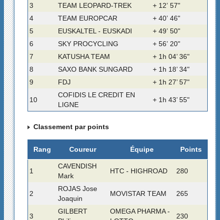
3
TEAM LEOPARD-TREK
+ 12’ 57"
4
TEAM EUROPCAR
+ 40’ 46"
5
EUSKALTEL - EUSKADI
+ 49’ 50"
6
SKY PROCYCLING
+ 56’ 20"
7
KATUSHA TEAM
+ 1h 04’ 36"
8
SAXO BANK SUNGARD
+ 1h 18’ 34"
9
FDJ
+ 1h 27’ 57"
COFIDIS LE CREDIT EN
10
+ 1h 43’ 55"
LIGNE
Classement par points
Rang
Coureur
Équipe
Points
CAVENDISH
1
HTC - HIGHROAD
280
Mark
ROJAS Jose
2
MOVISTAR TEAM
265
Joaquin
GILBERT
OMEGA PHARMA -
3
230