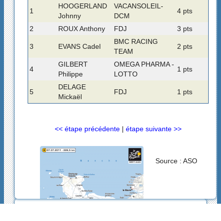
HOOGERLAND
VACANSOLEIL-
1
4 pts
Johnny
DCM
2
ROUX Anthony
FDJ
3 pts
BMC RACING
3
EVANS Cadel
2 pts
TEAM
GILBERT
OMEGA PHARMA -
4
1 pts
Philippe
LOTTO
DELAGE
5
FDJ
1 pts
Mickaël
<< étape précédente
|
étape suivante >>
Source : ASO
2004-2026
La Grande Boucle
Se connecter
|
Contact