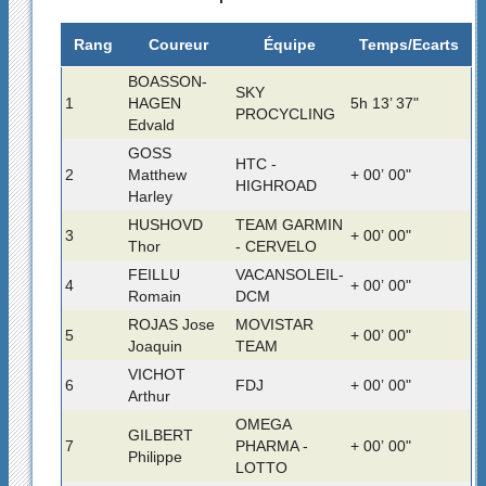
Rang
Coureur
Équipe
Temps/Ecarts
BOASSON-
SKY
1
HAGEN
5h 13’ 37"
PROCYCLING
Edvald
GOSS
HTC -
2
Matthew
+ 00’ 00"
HIGHROAD
Harley
HUSHOVD
TEAM GARMIN
3
+ 00’ 00"
Thor
- CERVELO
FEILLU
VACANSOLEIL-
4
+ 00’ 00"
Romain
DCM
ROJAS Jose
MOVISTAR
5
+ 00’ 00"
Joaquin
TEAM
VICHOT
6
FDJ
+ 00’ 00"
Arthur
OMEGA
GILBERT
7
PHARMA -
+ 00’ 00"
Philippe
LOTTO