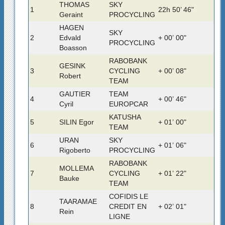
THOMAS
SKY
1
22h 50’ 46"
Geraint
PROCYCLING
HAGEN
SKY
2
Edvald
+ 00’ 00"
PROCYCLING
Boasson
RABOBANK
GESINK
3
CYCLING
+ 00’ 08"
Robert
TEAM
GAUTIER
TEAM
4
+ 00’ 46"
Cyril
EUROPCAR
KATUSHA
5
SILIN Egor
+ 01’ 00"
TEAM
URAN
SKY
6
+ 01’ 06"
Rigoberto
PROCYCLING
RABOBANK
MOLLEMA
7
CYCLING
+ 01’ 22"
Bauke
TEAM
COFIDIS LE
TAARAMAE
8
CREDIT EN
+ 02’ 01"
Rein
LIGNE