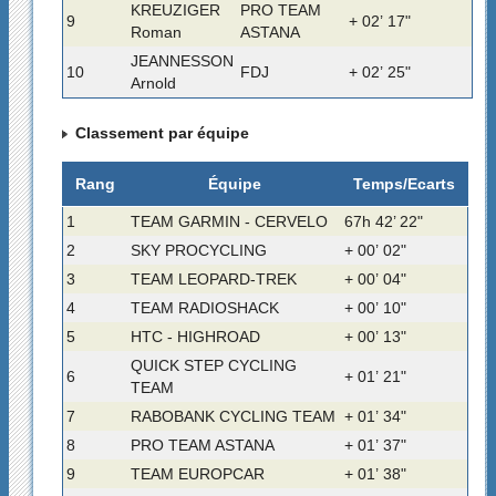
KREUZIGER
PRO TEAM
9
+ 02’ 17"
Roman
ASTANA
JEANNESSON
10
FDJ
+ 02’ 25"
Arnold
Classement par équipe
Rang
Équipe
Temps/Ecarts
1
TEAM GARMIN - CERVELO
67h 42’ 22"
2
SKY PROCYCLING
+ 00’ 02"
3
TEAM LEOPARD-TREK
+ 00’ 04"
4
TEAM RADIOSHACK
+ 00’ 10"
5
HTC - HIGHROAD
+ 00’ 13"
QUICK STEP CYCLING
6
+ 01’ 21"
TEAM
7
RABOBANK CYCLING TEAM
+ 01’ 34"
8
PRO TEAM ASTANA
+ 01’ 37"
9
TEAM EUROPCAR
+ 01’ 38"