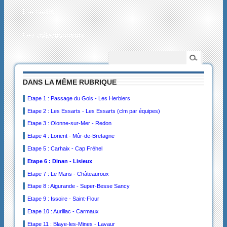
L’actualité
Les collectionneurs
DANS LA MÊME RUBRIQUE
Etape 1 : Passage du Gois - Les Herbiers
Etape 2 : Les Essarts - Les Essarts (clm par équipes)
Etape 3 : Olonne-sur-Mer - Redon
Etape 4 : Lorient - Mûr-de-Bretagne
Etape 5 : Carhaix - Cap Fréhel
Etape 6 : Dinan - Lisieux
Etape 7 : Le Mans - Châteauroux
Etape 8 : Aigurande - Super-Besse Sancy
Etape 9 : Issoire - Saint-Flour
Etape 10 : Aurillac - Carmaux
Etape 11 : Blaye-les-Mines - Lavaur