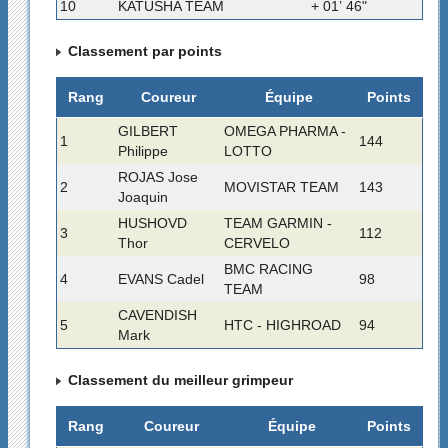
10
KATUSHA TEAM
+ 01’ 46"
Classement par points
Rang
Coureur
Équipe
Points
GILBERT
OMEGA PHARMA -
1
144
Philippe
LOTTO
ROJAS Jose
2
MOVISTAR TEAM
143
Joaquin
HUSHOVD
TEAM GARMIN -
3
112
Thor
CERVELO
BMC RACING
4
EVANS Cadel
98
TEAM
CAVENDISH
5
HTC - HIGHROAD
94
Mark
Classement du meilleur grimpeur
Rang
Coureur
Équipe
Points