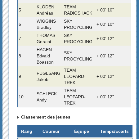
KLÖDEN
TEAM
5
+ 00’ 10"
Andréas
RADIOSHACK
WIGGINS
SKY
6
+ 00’ 10"
Bradley
PROCYCLING
THOMAS
SKY
7
+ 00’ 12"
Geraint
PROCYCLING
HAGEN
SKY
8
Edvald
+ 00’ 12"
PROCYCLING
Boasson
TEAM
FUGLSANG
9
LEOPARD-
+ 00’ 12"
Jakob
TREK
TEAM
SCHLECK
10
LEOPARD-
+ 00’ 12"
Andy
TREK
Classement des jeunes
Rang
Coureur
Équipe
Temps/Ecarts