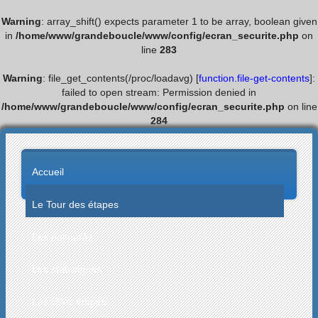
Warning
: array_shift() expects parameter 1 to be array, boolean given
in
/home/www/grandeboucle/www/config/ecran_securite.php
on
line
283
Warning
: file_get_contents(/proc/loadavg) [
function.file-get-contents
]:
failed to open stream: Permission denied in
/home/www/grandeboucle/www/config/ecran_securite.php
on line
284
Accueil
Le Tour des étapes
Les palmarès
Les statistiques
Les villes étapes