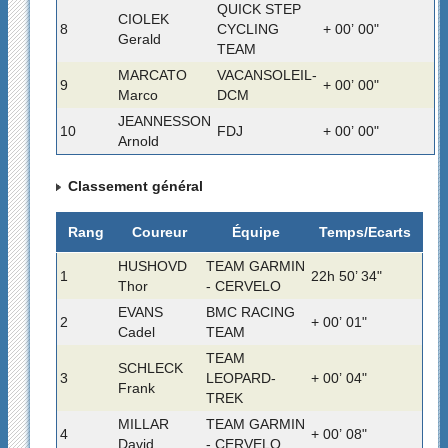
QUICK STEP
CIOLEK
8
CYCLING
+ 00’ 00"
Gerald
TEAM
MARCATO
VACANSOLEIL-
9
+ 00’ 00"
Marco
DCM
JEANNESSON
10
FDJ
+ 00’ 00"
Arnold
Classement général
Rang
Coureur
Équipe
Temps/Ecarts
HUSHOVD
TEAM GARMIN
1
22h 50’ 34"
Thor
- CERVELO
EVANS
BMC RACING
2
+ 00’ 01"
Cadel
TEAM
TEAM
SCHLECK
3
LEOPARD-
+ 00’ 04"
Frank
TREK
MILLAR
TEAM GARMIN
4
+ 00’ 08"
David
- CERVELO