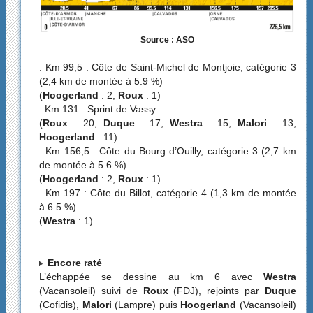
Source : ASO
. Km 99,5 : Côte de Saint-Michel de Montjoie, catégorie 3
(2,4 km de montée à 5.9 %)
(
Hoogerland
: 2,
Roux
: 1)
. Km 131 : Sprint de Vassy
(
Roux
: 20,
Duque
: 17,
Westra
: 15,
Malori
: 13,
Hoogerland
: 11)
. Km 156,5 : Côte du Bourg d’Ouilly, catégorie 3 (2,7 km
de montée à 5.6 %)
(
Hoogerland
: 2,
Roux
: 1)
. Km 197 : Côte du Billot, catégorie 4 (1,3 km de montée
à 6.5 %)
(
Westra
: 1)
Encore raté
L’échappée se dessine au km 6 avec
Westra
(Vacansoleil) suivi de
Roux
(FDJ), rejoints par
Duque
(Cofidis),
Malori
(Lampre) puis
Hoogerland
(Vacansoleil)