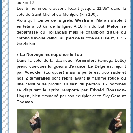
au km 12.
Les 5 hommes creusent l’écart jusqu’à 11’35’’ dans la
côte de Saint-Michel-de-Montjoie (km 100).
Alors qu’il tombe de la grêle,
Westra
et
Malori
s’isolent
en tête à 58 km de la ligne. A 18 km du but,
Malori
se
débarrasse du Hollandais mais le champion d’Italie du
chrono s’avoue vaincu au pied de la côte de Lisieux, à 2,5
km du but.
La Norvège monopolise le Tour
Dans la côte de la Basilique,
Vanendert
(Oméga-Lotto)
prend quelques longueurs d’avance. Le Belge est rejoint
par
Voeckler
(Europcar) mais la pente est trop raide et
nos 2 téméraires sont repris avant la flamme rouge où
une cassure se produit au sein du peloton. 62 hommes
se disputent le sprint remporté par
Edvald Boasson-
Hagen
, bien emmené par son équipier chez Sky
Geraint
Thomas
.