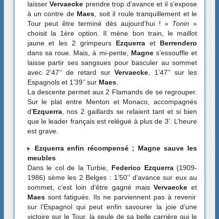
laisser
Vervaecke
prendre trop d’avance et il s’expose
à un contre de
Maes
, soit il roule tranquillement et le
Tour peut être terminé dès aujourd’hui ! «
Tonin
»
choisit la 1ère option. Il mène bon train, le maillot
jaune et les 2 grimpeurs
Ezquerra
et
Berrendero
dans sa roue. Mais, à mi-pente,
Magne
s’essouffle et
laisse partir ses sangsues pour basculer au sommet
avec 2’47’’ de retard sur
Vervaecke
, 1’47’’ sur les
Espagnols et 1’39’’ sur
Maes
.
La descente permet aux 2 Flamands de se regrouper.
Sur le plat entre Menton et Monaco, accompagnés
d’
Ezquerra
, nos 2 gaillards se relaient tant et si bien
que le leader français est relégué à plus de 3’. L’heure
est grave.
Ezquerra enfin récompensé ; Magne sauve les
meubles
Dans le col de la Turbie,
Federico Ezquerra
(1909-
1986) sème les 2 Belges : 1’50’’ d’avance sur eux au
sommet, c’est loin d’être gagné mais
Vervaecke
et
Maes
sont fatigués. Ils ne parviennent pas à revenir
sur l’Espagnol qui peut enfin savourer la joie d’une
victoire sur le Tour, la seule de sa belle carrière qui le