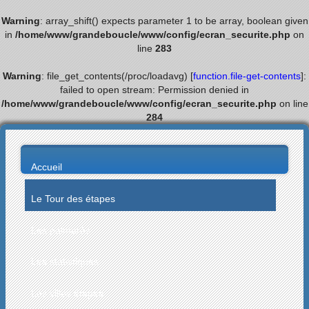
Warning
: array_shift() expects parameter 1 to be array, boolean given
in
/home/www/grandeboucle/www/config/ecran_securite.php
on
line
283
Warning
: file_get_contents(/proc/loadavg) [
function.file-get-contents
]:
failed to open stream: Permission denied in
/home/www/grandeboucle/www/config/ecran_securite.php
on line
284
Accueil
Le Tour des étapes
Les palmarès
Les statistiques
Les villes étapes