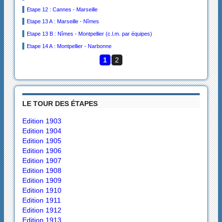
Etape 12 : Cannes - Marseille
Etape 13 A : Marseille - Nîmes
Etape 13 B : Nîmes - Montpellier (c.l.m. par équipes)
Etape 14 A : Montpellier - Narbonne
1
2
LE TOUR DES ÉTAPES
Edition 1903
Edition 1904
Edition 1905
Edition 1906
Edition 1907
Edition 1908
Edition 1909
Edition 1910
Edition 1911
Edition 1912
Edition 1913