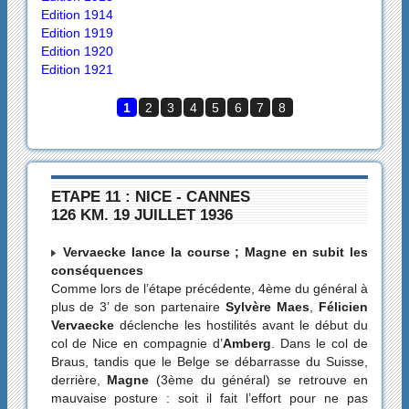
Edition 1914
Edition 1919
Edition 1920
Edition 1921
1
2
3
4
5
6
7
8
ETAPE 11 : NICE - CANNES
126 KM. 19 JUILLET 1936
Vervaecke lance la course ; Magne en subit les
conséquences
Comme lors de l’étape précédente, 4ème du général à
plus de 3’ de son partenaire
Sylvère Maes
,
Félicien
Vervaecke
déclenche les hostilités avant le début du
col de Nice en compagnie d’
Amberg
. Dans le col de
Braus, tandis que le Belge se débarrasse du Suisse,
derrière,
Magne
(3ème du général) se retrouve en
mauvaise posture : soit il fait l’effort pour ne pas