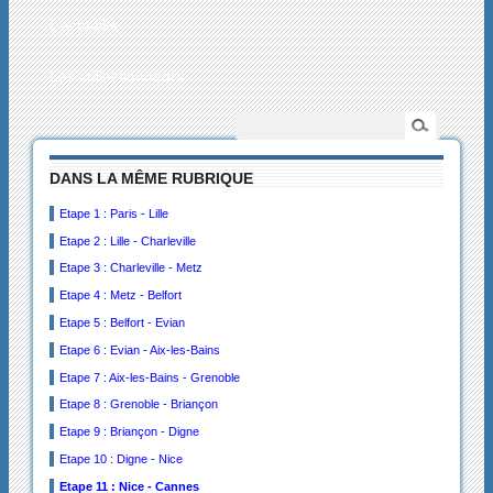
L’actualité
Les collectionneurs
DANS LA MÊME RUBRIQUE
Etape 1 : Paris - Lille
Etape 2 : Lille - Charleville
Etape 3 : Charleville - Metz
Etape 4 : Metz - Belfort
Etape 5 : Belfort - Evian
Etape 6 : Evian - Aix-les-Bains
Etape 7 : Aix-les-Bains - Grenoble
Etape 8 : Grenoble - Briançon
Etape 9 : Briançon - Digne
Etape 10 : Digne - Nice
Etape 11 : Nice - Cannes