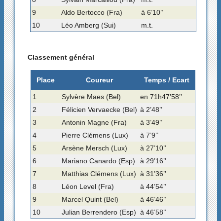
9
Aldo Bertocco (Fra)
à 6’10’’
10
Léo Amberg (Sui)
m.t.
Classement général
Place
Coureur
Temps / Ecart
1
Sylvère Maes (Bel)
en 71h47’58’’
2
Félicien Vervaecke (Bel)
à 2’48’’
3
Antonin Magne (Fra)
à 3’49’’
4
Pierre Clémens (Lux)
à 7’9’’
5
Arsène Mersch (Lux)
à 27’10’’
6
Mariano Canardo (Esp)
à 29’16’’
7
Matthias Clémens (Lux)
à 31’36’’
8
Léon Level (Fra)
à 44’54’’
9
Marcel Quint (Bel)
à 46’46’’
10
Julian Berrendero (Esp)
à 46’58’’