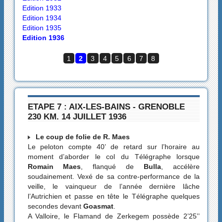
Edition 1933
Edition 1934
Edition 1935
Edition 1936
1
2
3
4
5
6
7
8
ETAPE 7 : AIX-LES-BAINS - GRENOBLE
230 KM. 14 JUILLET 1936
Le coup de folie de R. Maes
Le peloton compte 40’ de retard sur l’horaire au
moment d’aborder le col du Télégraphe lorsque
Romain Maes
, flanqué de
Bulla
, accélère
soudainement. Vexé de sa contre-performance de la
veille, le vainqueur de l’année dernière lâche
l’Autrichien et passe en tête le Télégraphe quelques
secondes devant
Goasmat
.
A Valloire, le Flamand de Zerkegem possède 2’25’’