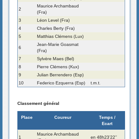
Maurice Archambaud
2
(Fra)
3
Léon Level (Fra)
4
Charles Berty (Fra)
5
Matthias Clémens (Lux)
Jean-Marie Goasmat
6
(Fra)
7
Sylvère Maes (Bel)
8
Pierre Clémens (Kux)
9
Julian Berrendero (Esp)
10
Federico Ezquerra (Esp)
t.m.t.
Classement général
Place
Coureur
Temps /
Ecart
Maurice Archambaud
1
en 48h23’22’’