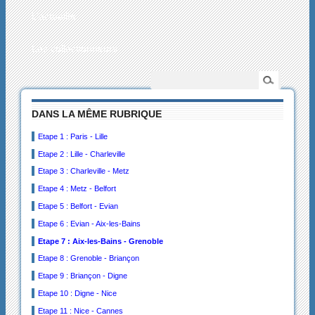
L’actualité
Les collectionneurs
DANS LA MÊME RUBRIQUE
Etape 1 : Paris - Lille
Etape 2 : Lille - Charleville
Etape 3 : Charleville - Metz
Etape 4 : Metz - Belfort
Etape 5 : Belfort - Evian
Etape 6 : Evian - Aix-les-Bains
Etape 7 : Aix-les-Bains - Grenoble
Etape 8 : Grenoble - Briançon
Etape 9 : Briançon - Digne
Etape 10 : Digne - Nice
Etape 11 : Nice - Cannes