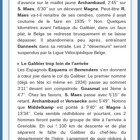
d’avance sur le maillot jaune
Archambaud
, 2’45’’ sur
S. Maes
, 6’30’’ sur un décevant
Magne
. Peut-être
R.
Maes
va-t-il renaître de ses cendres, comme il avait
coutume de le faire en 1935 ? Non. Quelques
kilomètres avant l’attaque du Galibier, dans un faux
plat, le Belge se redresse brusquement et se laisse
dépasser. Il abandonnera peu après, entraînant
Danneels
dans sa retraite. Les 2 "déserteurs" seront
suspendus par la Ligue Vélocipédique Belge.
Le Galibier trop loin de l’arrivée
Les Espagnols
Ezquerra
et
Berrendero
s’en donnent
à cœur joie dans le col du Galibier. Le premier nommé
(déjà en tête ici même en 1934) passe au sommet
3’11’’ devant son compatriote.
Goasmat
est 3ème à
4’7’’. Chez les favoris,
S. Maes
passe avec 5’15’’ de
retard,
Archambaud
et
Vervaecke
avec 5’49’’. Notons
que
Middelkamp
est pointé à 9’40’’ et
Magne
à
13’34’’. Cela semble rédhibitoire et pourtant, ces 2
hommes feront partie du groupe de tête à l’arrivée à
Grenoble. Eh oui ! 100 km de descente et de plat
séparent le faîte du Galibier du chef-lieu du
département de l’Isère. Largement de quoi réduire à