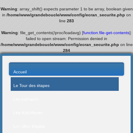
Warning
: array_shift() expects parameter 1 to be array, boolean given
in
/home/www/grandeboucle/www/config/ecran_securite.php
on
line
283
Warning
: file_get_contents(/proc/loadavg) [
function.file-get-contents
]:
failed to open stream: Permission denied in
/home/www/grandeboucle/www/config/ecran_securite.php
on line
284
Accueil
Le Tour des étapes
Les palmarès
Les statistiques
Les villes étapes