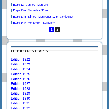
Etape 12 : Cannes - Marseille
Etape 13 A : Marseille - Nîmes
Etape 13 B : Nîmes - Montpellier (c.l.m. par équipes)
Etape 14 A : Montpellier - Narbonne
1
2
LE TOUR DES ÉTAPES
Edition 1922
Edition 1923
Edition 1924
Edition 1925
Edition 1926
Edition 1927
Edition 1928
Edition 1929
Edition 1930
Edition 1931
Edition 1932