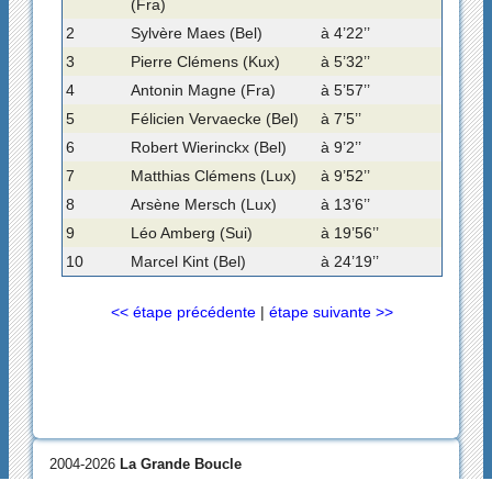
(Fra)
2
Sylvère Maes (Bel)
à 4’22’’
3
Pierre Clémens (Kux)
à 5’32’’
4
Antonin Magne (Fra)
à 5’57’’
5
Félicien Vervaecke (Bel)
à 7’5’’
6
Robert Wierinckx (Bel)
à 9’2’’
7
Matthias Clémens (Lux)
à 9’52’’
8
Arsène Mersch (Lux)
à 13’6’’
9
Léo Amberg (Sui)
à 19’56’’
10
Marcel Kint (Bel)
à 24’19’’
<< étape précédente
|
étape suivante >>
2004-2026
La Grande Boucle
Se connecter
|
Contact