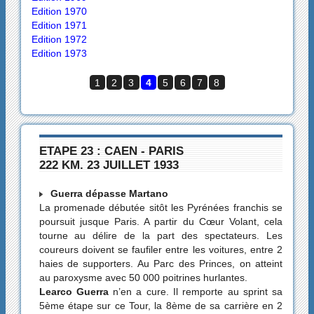
Edition 1970
Edition 1971
Edition 1972
Edition 1973
1
2
3
4
5
6
7
8
ETAPE 23 : CAEN - PARIS
222 KM. 23 JUILLET 1933
Guerra dépasse Martano
La promenade débutée sitôt les Pyrénées franchis se
poursuit jusque Paris. A partir du Cœur Volant, cela
tourne au délire de la part des spectateurs. Les
coureurs doivent se faufiler entre les voitures, entre 2
haies de supporters. Au Parc des Princes, on atteint
au paroxysme avec 50 000 poitrines hurlantes.
Learco Guerra
n’en a cure. Il remporte au sprint sa
5ème étape sur ce Tour, la 8ème de sa carrière en 2