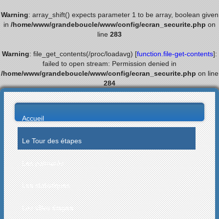
Warning
: array_shift() expects parameter 1 to be array, boolean given
in
/home/www/grandeboucle/www/config/ecran_securite.php
on
line
283
Warning
: file_get_contents(/proc/loadavg) [
function.file-get-contents
]:
failed to open stream: Permission denied in
/home/www/grandeboucle/www/config/ecran_securite.php
on line
284
Accueil
Le Tour des étapes
Les palmarès
Les statistiques
Les villes étapes