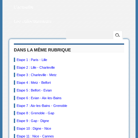
L’actualité
Les collectionneurs
DANS LA MÊME RUBRIQUE
Etape 1 : Paris - Lille
Etape 2 : Lille - Charleville
Etape 3 : Charleville - Metz
Etape 4 : Metz - Belfort
Etape 5 : Belfort - Evian
Etape 6 : Evian - Aix-les-Bains
Etape 7 : Aix-les-Bains - Grenoble
Etape 8 : Grenoble - Gap
Etape 9 : Gap - Digne
Etape 10 : Digne - Nice
Etape 11 : Nice - Cannes