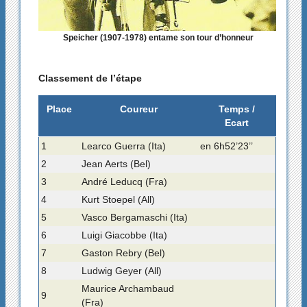
Speicher (1907-1978) entame son tour d’honneur
Classement de l’étape
Place
Coureur
Temps /
Ecart
1
Learco Guerra (Ita)
en 6h52’23’’
2
Jean Aerts (Bel)
3
André Leducq (Fra)
4
Kurt Stoepel (All)
5
Vasco Bergamaschi (Ita)
6
Luigi Giacobbe (Ita)
7
Gaston Rebry (Bel)
8
Ludwig Geyer (All)
Maurice Archambaud
9
(Fra)