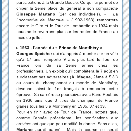
participations à la Grande Boucle. Ce qui lui permet de
chiper la 2ème place du général à son compatriote
Giuseppe Martano
(1er des individuels). «
La
Locomotive de Mantoue
» (1902-1963) remportera
encore le Giro et le Tour de Lombardie en 1934 mais
nous ne le reverrons plus sur les routes de France au
mois de juillet.
1933 : l’année du « Prince de Montlhéry »
Georges Speicher
qui n’a appris à monter sur un vélo
qu’à 17 ans, remporte 9 ans plus tard le Tour de
France lors de sa 2ème année chez les
professionnels. Un exploit qu’il complétera le 7 août en
surclassant ses adversaires (
A. Magne
, 2ème à 5’3’’)
au cours du championnat du monde de Montlhéry,
devenant ainsi le 1er français à remporter cette
épreuve. Sa carrière se poursuivra avec Paris-Roubaix
en 1936 ainsi que 3 titres de champion de France
glanés tous les 3 à Montlhéry en 1935, 37 et 39.
Pour en finir avec ce Tour de France, notons que,
comme l’année précédente, les bonifications aux
arrivées ont quelque peu modifié la donne. Sans elles,
Martano
aurait gagné... Mais la course se serait