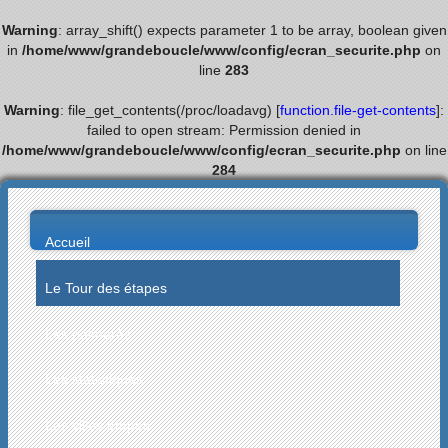
Warning
: array_shift() expects parameter 1 to be array, boolean given
in
/home/www/grandeboucle/www/config/ecran_securite.php
on
line
283
Warning
: file_get_contents(/proc/loadavg) [
function.file-get-contents
]:
failed to open stream: Permission denied in
/home/www/grandeboucle/www/config/ecran_securite.php
on line
284
Accueil
Le Tour des étapes
Les palmarès
Les statistiques
Les villes étapes