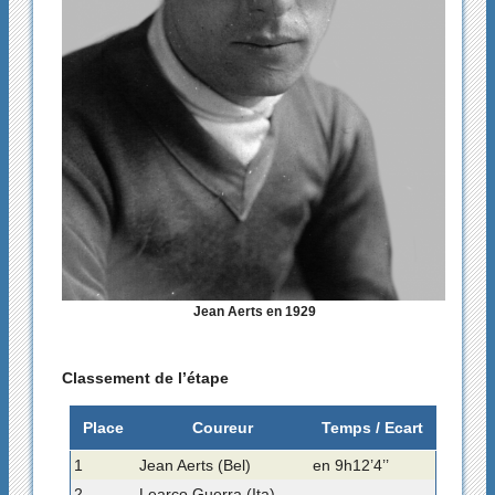
Jean Aerts en 1929
Classement de l’étape
Place
Coureur
Temps / Ecart
1
Jean Aerts (Bel)
en 9h12’4’’
2
Learco Guerra (Ita)