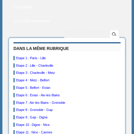
L’actualité
Les collectionneurs
DANS LA MÊME RUBRIQUE
Etape 1 : Paris - Lille
Etape 2 : Lille - Charleville
Etape 3 : Charleville - Metz
Etape 4 : Metz - Belfort
Etape 5 : Belfort - Evian
Etape 6 : Evian - Aix-les-Bains
Etape 7 : Aix-les-Bains - Grenoble
Etape 8 : Grenoble - Gap
Etape 9 : Gap - Digne
Etape 10 : Digne - Nice
Etape 11 : Nice - Cannes