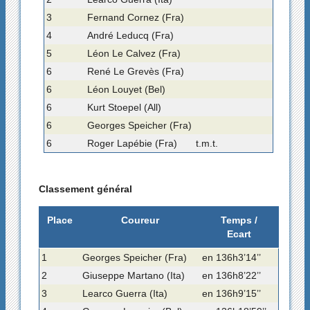
3
Fernand Cornez (Fra)
4
André Leducq (Fra)
5
Léon Le Calvez (Fra)
6
René Le Grevès (Fra)
6
Léon Louyet (Bel)
6
Kurt Stoepel (All)
6
Georges Speicher (Fra)
6
Roger Lapébie (Fra)
t.m.t.
Classement général
Place
Coureur
Temps /
Ecart
1
Georges Speicher (Fra)
en 136h3’14’’
2
Giuseppe Martano (Ita)
en 136h8’22’’
3
Learco Guerra (Ita)
en 136h9’15’’