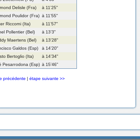
mond Delisle (Fra)
à 11’25"
mond Poulidor (Fra)
à 11’55"
er Riccomi (Ita)
à 11’57"
el Pollentier (Bel)
à 13’3"
ddy Maertens (Bel)
à 13’28"
ncisco Galdos (Esp)
à 14’20"
to Bertoglio (Ita)
à 14’34"
é Pesarrodona (Esp)
à 15’46"
e précédente
|
étape suivante >>