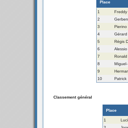
Place
1
Freddy 
2
Gerben
3
Pierino
4
Gérard
5
Régis D
6
Alessio 
7
Ronald 
8
Miguel-
9
Herman
10
Patrick
Classement général
Place
1
Luc
2
Joo