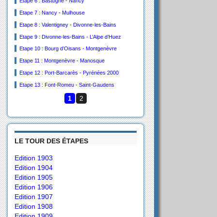
Etape 6 : Bastogne - Nancy
Etape 7 : Nancy - Mulhouse
Etape 8 : Valentigney - Divonne-les-Bains
Etape 9 : Divonne-les-Bains - L’Alpe d’Huez
Etape 10 : Bourg d’Oisans - Montgenèvre
Etape 11 : Montgenèvre - Manosque
Etape 12 : Port-Barcarès - Pyrénées 2000
Etape 13 : Font-Romeu - Saint-Gaudens
1
2
LE TOUR DES ÉTAPES
Edition 1903
Edition 1904
Edition 1905
Edition 1906
Edition 1907
Edition 1908
Edition 1909