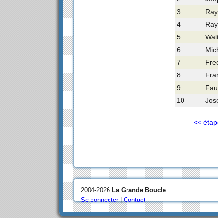
3
Ray
4
Ray
5
Walt
6
Mich
7
Fre
8
Fra
9
Faus
10
Jos
<< étap
2004-2026
La Grande Boucle
Se connecter
|
Contact