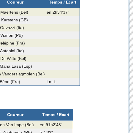
Coureur
Temps / Ecart
Maertens (Bel)
en 2h34’37"
 Karstens (GB)
 Gavazzi (Ita)
 Vianen (PB)
elépine (Fra)
Antonini (Ita)
De Witte (Bel)
Maria Lasa (Esp)
 Vanderslagmolen (Bel)
 Béon (Fra)
t.m.t.
Coureur
Temps / Ecart
ien Van Impe (Bel)
en 91h2’43"
p Zoetemelk (PB)
à 4’33"