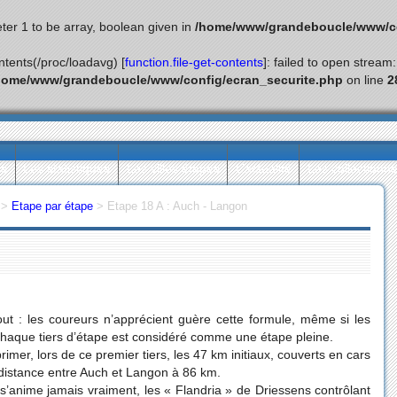
ter 1 to be array, boolean given in
/home/www/grandeboucle/www/co
ontents(/proc/loadavg) [
function.file-get-contents
]: failed to open stream
home/www/grandeboucle/www/config/ecran_securite.php
on line
2
ès
Les statistiques
Les villes étapes
L’actualité
Les collectionn
>
Etape par étape
>
Etape 18 A : Auch - Langon
ut : les coureurs n’apprécient guère cette formule, même si les
chaque tiers d’étape est considéré comme une étape pleine.
mer, lors de ce premier tiers, les 47 km initiaux, couverts en cars
a distance entre Auch et Langon à 86 km.
e s’anime jamais vraiment, les « Flandria » de Driessens contrôlant