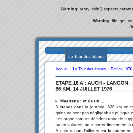
Warning
: array_shift() expects parame
Warning
: file_get_c
/
Accueil
Le Tour des étapes
Les palmar
Accueil
>
Le Tour des étapes
>
Edition 1976
ETAPE 18 A : AUCH - LANGON
86 KM. 14 JUILLET 1976
Maertens : et de un ...
3 étapes dans la journée, 326 km en to
gains ne sont pas négligeables puisque 
Les organisateurs décident donc de suppri
ou en voitures, pour porter finalement l
A juste raison d’ailleurs car la course n