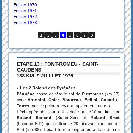
Edition 1970
Edition 1971
Edition 1972
Edition 1973
1
2
3
4
5
6
7
8
ETAPE 13 : FONT-ROMEU - SAINT-
GAUDENS
188 KM. 9 JUILLET 1976
Les 2 Roland des Pyrénées
Péruréna
passe en tête le col de Puymorens (km 27)
avec
Antonini
,
Osler
,
Bourreau
,
Bellini
,
Conati
et
Torres
mais le peloton revient rapidement sur eux.
L’échappée du jour est lancée au 61ème km par
Roland Berland
(Super-Ser) et
Roland Smet
(Lejeune B.P.) qui s’offrent 3’20’’ d’avance au col de
Port (km 99). L’écart tourne longtemps autour de ces