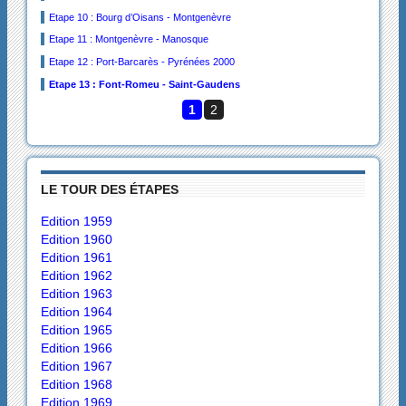
Etape 10 : Bourg d’Oisans - Montgenèvre
Etape 11 : Montgenèvre - Manosque
Etape 12 : Port-Barcarès - Pyrénées 2000
Etape 13 : Font-Romeu - Saint-Gaudens
1
2
LE TOUR DES ÉTAPES
Edition 1959
Edition 1960
Edition 1961
Edition 1962
Edition 1963
Edition 1964
Edition 1965
Edition 1966
Edition 1967
Edition 1968
Edition 1969