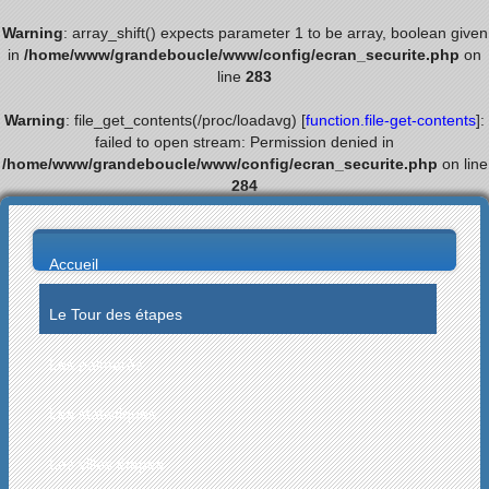
Warning
: array_shift() expects parameter 1 to be array, boolean given
in
/home/www/grandeboucle/www/config/ecran_securite.php
on
line
283
Warning
: file_get_contents(/proc/loadavg) [
function.file-get-contents
]:
failed to open stream: Permission denied in
/home/www/grandeboucle/www/config/ecran_securite.php
on line
284
Accueil
Le Tour des étapes
Les palmarès
Les statistiques
Les villes étapes