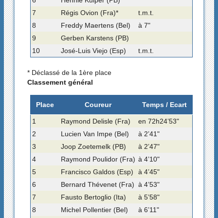
7
Régis Ovion (Fra)*
t.m.t.
8
Freddy Maertens (Bel)
à 7"
9
Gerben Karstens (PB)
10
José-Luis Viejo (Esp)
t.m.t.
* Déclassé de la 1ère place
Classement général
Place
Coureur
Temps / Ecart
1
Raymond Delisle (Fra)
en 72h24’53"
2
Lucien Van Impe (Bel)
à 2’41"
3
Joop Zoetemelk (PB)
à 2’47"
4
Raymond Poulidor (Fra)
à 4’10"
5
Francisco Galdos (Esp)
à 4’45"
6
Bernard Thévenet (Fra)
à 4’53"
7
Fausto Bertoglio (Ita)
à 5’58"
8
Michel Pollentier (Bel)
à 6’11"