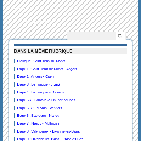
L’actualité
Les collectionneurs
DANS LA MÊME RUBRIQUE
Prologue : Saint-Jean-de-Monts
Etape 1 : Saint-Jean-de-Monts - Angers
Etape 2 : Angers - Caen
Etape 3 : Le Touquet (c.l.m.)
Etape 4 : Le Touquet - Bornem
Etape 5 A : Louvain (c.l.m. par équipes)
Etape 5 B : Louvain - Verviers
Etape 6 : Bastogne - Nancy
Etape 7 : Nancy - Mulhouse
Etape 8 : Valentigney - Divonne-les-Bains
Etape 9 : Divonne-les-Bains - L’Alpe d’Huez