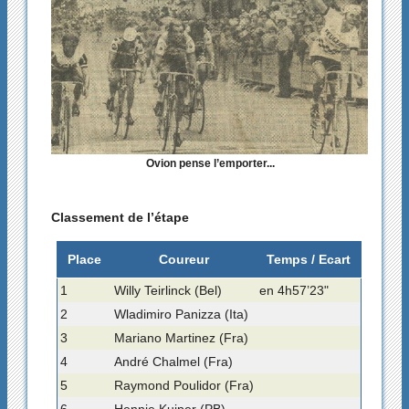
Ovion pense l’emporter...
Classement de l’étape
Place
Coureur
Temps / Ecart
1
Willy Teirlinck (Bel)
en 4h57’23"
2
Wladimiro Panizza (Ita)
3
Mariano Martinez (Fra)
4
André Chalmel (Fra)
5
Raymond Poulidor (Fra)
6
Hennie Kuiper (PB)