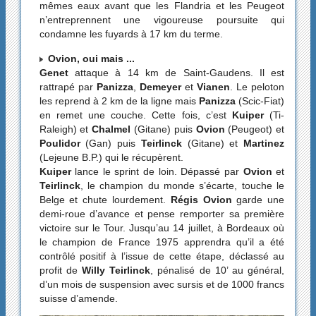
mêmes eaux avant que les Flandria et les Peugeot
n’entreprennent une vigoureuse poursuite qui
condamne les fuyards à 17 km du terme.
Ovion, oui mais ...
Genet
attaque à 14 km de Saint-Gaudens. Il est
rattrapé par
Panizza
,
Demeyer
et
Vianen
. Le peloton
les reprend à 2 km de la ligne mais
Panizza
(Scic-Fiat)
en remet une couche. Cette fois, c’est
Kuiper
(Ti-
Raleigh) et
Chalmel
(Gitane) puis
Ovion
(Peugeot) et
Poulidor
(Gan) puis
Teirlinck
(Gitane) et
Martinez
(Lejeune B.P.) qui le récupèrent.
Kuiper
lance le sprint de loin. Dépassé par
Ovion
et
Teirlinck
, le champion du monde s’écarte, touche le
Belge et chute lourdement.
Régis Ovion
garde une
demi-roue d’avance et pense remporter sa première
victoire sur le Tour. Jusqu’au 14 juillet, à Bordeaux où
le champion de France 1975 apprendra qu’il a été
contrôlé positif à l’issue de cette étape, déclassé au
profit de
Willy Teirlinck
, pénalisé de 10’ au général,
d’un mois de suspension avec sursis et de 1000 francs
suisse d’amende.