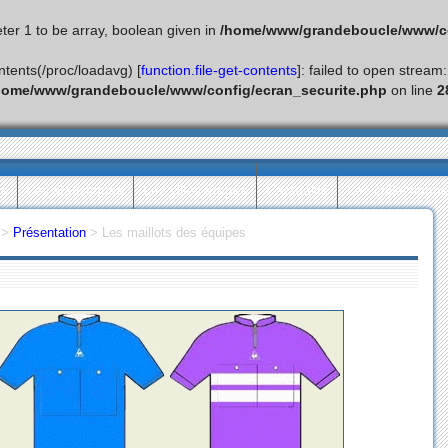
ter 1 to be array, boolean given in
/home/www/grandeboucle/www/co
ontents(/proc/loadavg) [
function.file-get-contents
]: failed to open stream
home/www/grandeboucle/www/config/ecran_securite.php
on line
2
ès
Les statistiques
Les villes étapes
L’actualité
Les collectionn
>
Présentation
>
Les maillots des équipes