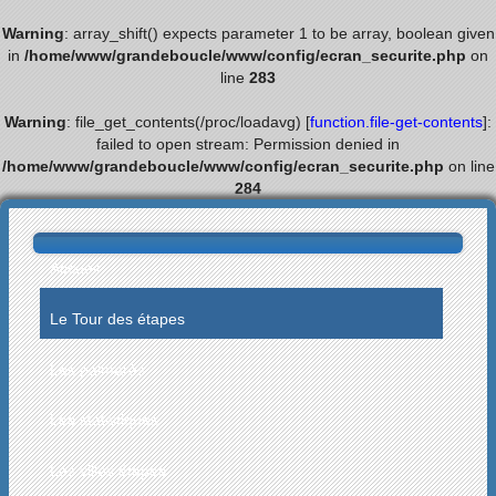
Warning
: array_shift() expects parameter 1 to be array, boolean given
in
/home/www/grandeboucle/www/config/ecran_securite.php
on
line
283
Warning
: file_get_contents(/proc/loadavg) [
function.file-get-contents
]:
failed to open stream: Permission denied in
/home/www/grandeboucle/www/config/ecran_securite.php
on line
284
Accueil
Le Tour des étapes
Les palmarès
Les statistiques
Les villes étapes