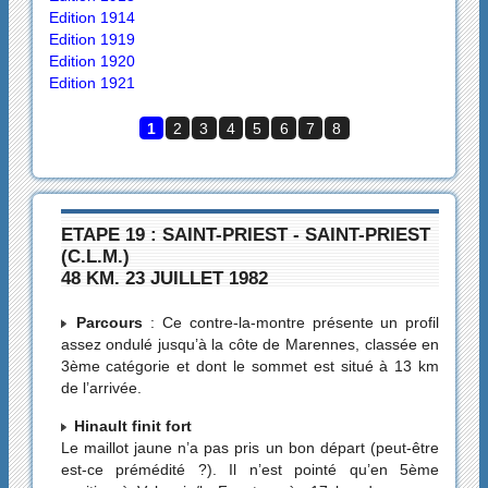
Edition 1914
Edition 1919
Edition 1920
Edition 1921
1
2
3
4
5
6
7
8
ETAPE 19 : SAINT-PRIEST - SAINT-PRIEST
(C.L.M.)
48 KM. 23 JUILLET 1982
Parcours
: Ce contre-la-montre présente un profil
assez ondulé jusqu’à la côte de Marennes, classée en
3ème catégorie et dont le sommet est situé à 13 km
de l’arrivée.
Hinault finit fort
Le maillot jaune n’a pas pris un bon départ (peut-être
est-ce prémédité ?). Il n’est pointé qu’en 5ème