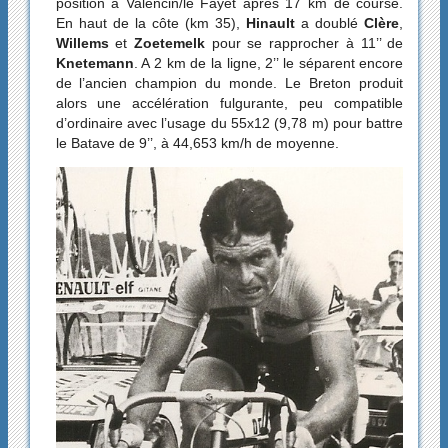
position à Valencin/le Fayet après 17 km de course.
En haut de la côte (km 35),
Hinault
a doublé
Clère
,
Willems
et
Zoetemelk
pour se rapprocher à 11’’ de
Knetemann
. A 2 km de la ligne, 2’’ le séparent encore
de l’ancien champion du monde. Le Breton produit
alors une accélération fulgurante, peu compatible
d’ordinaire avec l’usage du 55x12 (9,78 m) pour battre
le Batave de 9’’, à 44,653 km/h de moyenne.