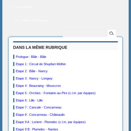
L’actualité
Les collectionneurs
DANS LA MÊME RUBRIQUE
Prologue : Bâle - Bâle
Etape 1 : Circuit de Shupfart-Mölhin
Etape 2 : Bâle - Nancy
Etape 3 : Nancy - Longwy
Etape 4 : Beauraing - Mouscron
Etape 5 : Orchies - Fontaine-au-Pire (c.l.m. par équipes)
Etape 6 : Lille - Lille
Etape 7 : Cancale - Concarneau
Etape 8 : Concarneau - Châteaulin
Etape 9 A : Lorient - Plumelec (c.l.m. par équipes)
Etape 9 B : Plumelec - Nantes