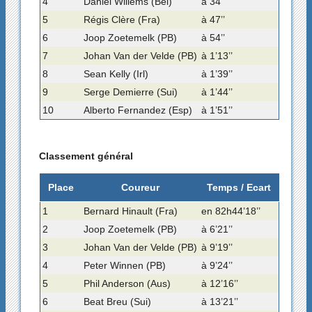
4
Daniel Willems (Bel)
à 34’’
5
Régis Clère (Fra)
à 47’’
6
Joop Zoetemelk (PB)
à 54’’
7
Johan Van der Velde (PB)
à 1’13’’
8
Sean Kelly (Irl)
à 1’39’’
9
Serge Demierre (Sui)
à 1’44’’
10
Alberto Fernandez (Esp)
à 1’51’’
Classement général
Place
Coureur
Temps / Ecart
1
Bernard Hinault (Fra)
en 82h44’18’’
2
Joop Zoetemelk (PB)
à 6’21’’
3
Johan Van der Velde (PB)
à 9’19’’
4
Peter Winnen (PB)
à 9’24’’
5
Phil Anderson (Aus)
à 12’16’’
6
Beat Breu (Sui)
à 13’21’’