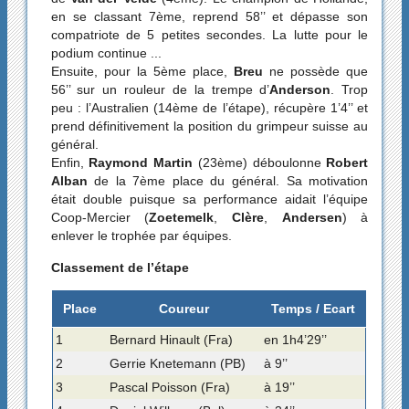
en se classant 7ème, reprend 58’’ et dépasse son
compatriote de 5 petites secondes. La lutte pour le
podium continue ...
Ensuite, pour la 5ème place,
Breu
ne possède que
56’’ sur un rouleur de la trempe d’
Anderson
. Trop
peu : l’Australien (14ème de l’étape), récupère 1’4’’ et
prend définitivement la position du grimpeur suisse au
général.
Enfin,
Raymond Martin
(23ème) déboulonne
Robert
Alban
de la 7ème place du général. Sa motivation
était double puisque sa performance aidait l’équipe
Coop-Mercier (
Zoetemelk
,
Clère
,
Andersen
) à
enlever le trophée par équipes.
Classement de l’étape
Place
Coureur
Temps / Ecart
1
Bernard Hinault (Fra)
en 1h4’29’’
2
Gerrie Knetemann (PB)
à 9’’
3
Pascal Poisson (Fra)
à 19’’