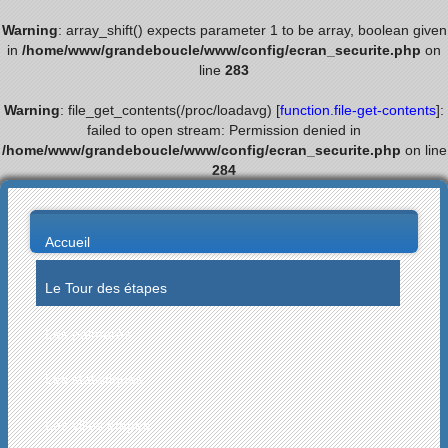
Warning
: array_shift() expects parameter 1 to be array, boolean given
in
/home/www/grandeboucle/www/config/ecran_securite.php
on
line
283
Warning
: file_get_contents(/proc/loadavg) [
function.file-get-contents
]:
failed to open stream: Permission denied in
/home/www/grandeboucle/www/config/ecran_securite.php
on line
284
Accueil
Le Tour des étapes
Les palmarès
Les statistiques
Les villes étapes