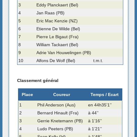
3
Eddy Planckaert (Bel)
4
Jan Raas (PB)
5
Eric Mac Kenzie (NZ)
6
Etienne De Wilde (Bel)
7
Pierre Le Bigaut (Fra)
8
William Tackaert (Bel)
9
Adrie Van Houwelingen (PB)
10
Alfons De Wolf (Bel)
t.m.t.
Classement général
Place
Coureur
Temps / Ecart
1
Phil Anderson (Aus)
en 44h35’1’’
2
Bernard Hinault (Fra)
à 44’’
3
Gerrie Knetemann (PB)
à 1’16’’
4
Ludo Peeters (PB)
à 1’21’’
5
Sean Kelly (Irl)
à 1’48’’