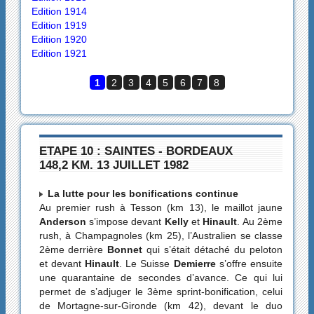
Edition 1914
Edition 1919
Edition 1920
Edition 1921
1
2
3
4
5
6
7
8
ETAPE 10 : SAINTES - BORDEAUX
148,2 KM. 13 JUILLET 1982
La lutte pour les bonifications continue
Au premier rush à Tesson (km 13), le maillot jaune
Anderson
s’impose devant
Kelly
et
Hinault
. Au 2ème
rush, à Champagnoles (km 25), l’Australien se classe
2ème derrière
Bonnet
qui s’était détaché du peloton
et devant
Hinault
. Le Suisse
Demierre
s’offre ensuite
une quarantaine de secondes d’avance. Ce qui lui
permet de s’adjuger le 3ème sprint-bonification, celui
de Mortagne-sur-Gironde (km 42), devant le duo