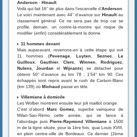
Anderson
-
Hinault
.
Voilà qui fait 16’’ de plus dans l’escarcelle d’
Anderson
.
Le voici maintenant avec 44’’ d’avance sur
Hinault
au
classement général. Ce ne sera pas de trop car se
profile, demain, un contre-la-montre qui risque de
modifier (enfin) considérablement la donne.
11 hommes devant
Mais auparavant, revenons-en à cette étape qui voit
11 hommes (
Pevenage
,
Luyten
,
Seznec
,
Le
Guilloux
,
Gauthier
,
Clerc
,
Winnen
,
Rodriguez
,
Nulens
,
Jourdan
et
Wijnants
) se détacher pour
obtenir 50’’ d’avance au km 78 ; 1’54’’ km 90. Ces
échappés sont repris avant le rush de Carbon-Blanc
(km 139) où
Michaud
passe en tête.
Villemiane à domicile
Les Wolber montrent ensuite leur joli maillot orange.
C’est d’abord
Marc Gomez
, superbe vainqueur de
Milan-San-Rémo cette année, qui se lance à
l’abordage puis
Pierre-Raymond Villemiane
à 1500
m de la ligne située, pour la 1ère fois, quai Louis XVIII,
en plein centre-ville de Bordeaux. Ce dernier (2ème