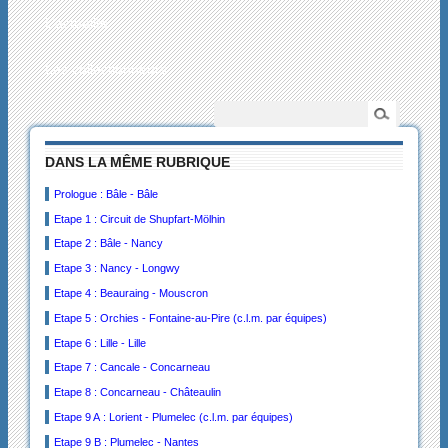
L’actualité
Les collectionneurs
DANS LA MÊME RUBRIQUE
Prologue : Bâle - Bâle
Etape 1 : Circuit de Shupfart-Mölhin
Etape 2 : Bâle - Nancy
Etape 3 : Nancy - Longwy
Etape 4 : Beauraing - Mouscron
Etape 5 : Orchies - Fontaine-au-Pire (c.l.m. par équipes)
Etape 6 : Lille - Lille
Etape 7 : Cancale - Concarneau
Etape 8 : Concarneau - Châteaulin
Etape 9 A : Lorient - Plumelec (c.l.m. par équipes)
Etape 9 B : Plumelec - Nantes