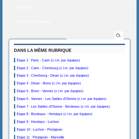
L’actualité
Les collectionneurs
DANS LA MÊME RUBRIQUE
Etape 1 : Paris - Caen (c.l.m. par équipes)
Etape 2 : Caen - Cherbourg (c.l.m. par équipes)
Etape 3 : Cherbourg - Dinan (c.l.m. par équipes)
Etape 4 : Dinan - Brest (c.l.m. par équipes)
Etape 5 : Brest - Vannes (c.l.m. par équipes)
Etape 6 : Vannes - Les Sables d’Olonne (c.l.m. par équipes)
Etape 7 : Les Sables d’Olonne - Bordeaux (c.l.m. par équipes)
Etape 8 : Bordeaux - Hendaye (c.l.m. par équipes)
Etape 9 : Hendaye - Luchon
Etape 10 : Luchon - Perpignan
Etape 11 : Perpignan - Marseille