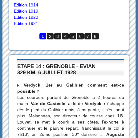
Edition 1914
Edition 1919
Edition 1920
Edition 1921
1
2
3
4
5
6
7
8
ETAPE 14 : GRENOBLE - EVIAN
329 KM. 6 JUILLET 1928
Verdyck, 1er au Galibier, comment est-ce
possible ?
Les coureurs partent de Grenoble à 2 heures du
matin.
Van de Casteele
, aidé de
Verdyck
, s’échappe
dès le pied du Galibier mais, à mi-pente, il n’en peut
plus. Maisonnas, son directeur de course chez J.B.
Louvet, se met à courir à ses côtés, l’exhorte à
continuer et le pauvre repart, franchissant le col à
7h13’, en 2ème position, 30’’ derrière …
Auguste