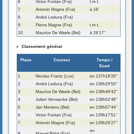
6
Victor Fontan (Fra)
t.m.t.
7
Antonin Magne (Fra)
à 16’
8
André Leducq (Fra)
9
Pierre Magne (Fra)
t.m.t.
10
Maurice De Waele (Bel)
à 26’17’’
Classement général
Place
Coureur
Temps /
Ecart
1
Nicolas Frantz (Lux)
en 137h18’20’’
2
André Leducq (Fra)
en 138h29’50’’
3
Maurice De Waele (Bel)
en 138h49’42’’
4
Julien Vervaecke (Bel)
en 138h52’48’’
5
Jan Mertens (Bel)
en 138h57’44’’
6
Victor Fontan (Fra)
en 139h17’51’’
7
Antonin Magne (Fra)
en 139h29’27’’
en
8
Marcel Bidot (Fra)