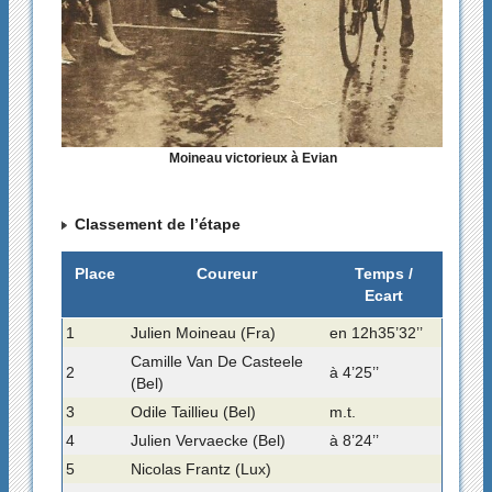
Moineau victorieux à Evian
Classement de l’étape
Place
Coureur
Temps /
Ecart
1
Julien Moineau (Fra)
en 12h35’32’’
Camille Van De Casteele
2
à 4’25’’
(Bel)
3
Odile Taillieu (Bel)
m.t.
4
Julien Vervaecke (Bel)
à 8’24’’
5
Nicolas Frantz (Lux)