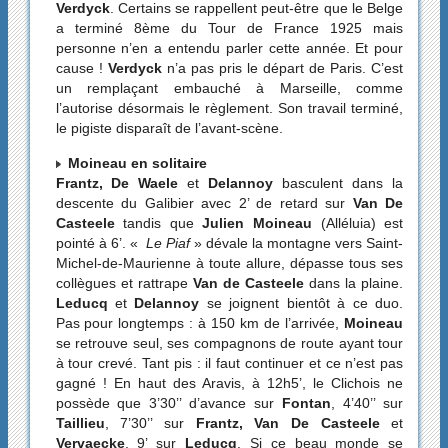
Verdyck
. Certains se rappellent peut-être que le Belge
a terminé 8ème du Tour de France 1925 mais
personne n’en a entendu parler cette année. Et pour
cause !
Verdyck
n’a pas pris le départ de Paris. C’est
un remplaçant embauché à Marseille, comme
l’autorise désormais le règlement. Son travail terminé,
le pigiste disparaît de l’avant-scène.
Moineau en solitaire
Frantz, De Waele
et
Delannoy
basculent dans la
descente du Galibier avec 2’ de retard sur
Van De
Casteele
tandis que
Julien Moineau
(Alléluia) est
pointé à 6’. «
Le Piaf
» dévale la montagne vers Saint-
Michel-de-Maurienne à toute allure, dépasse tous ses
collègues et rattrape
Van de Casteele
dans la plaine.
Leducq
et
Delannoy
se joignent bientôt à ce duo.
Pas pour longtemps : à 150 km de l’arrivée,
Moineau
se retrouve seul, ses compagnons de route ayant tour
à tour crevé. Tant pis : il faut continuer et ce n’est pas
gagné ! En haut des Aravis, à 12h5’, le Clichois ne
possède que 3’30’’ d’avance sur
Fontan
, 4’40’’ sur
Taillieu
, 7’30’’ sur
Frantz, Van De Casteele
et
Vervaecke
, 9’ sur
Leducq
. Si ce beau monde se