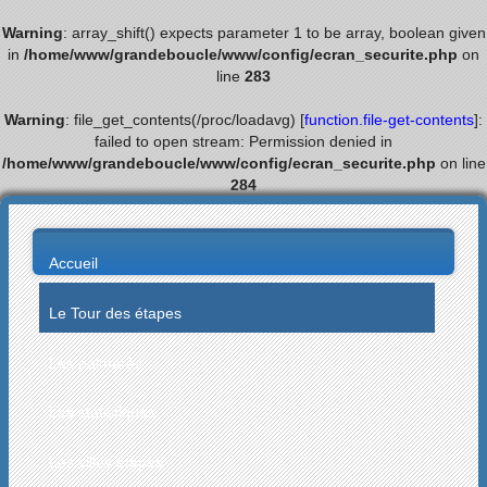
Warning
: array_shift() expects parameter 1 to be array, boolean given
in
/home/www/grandeboucle/www/config/ecran_securite.php
on
line
283
Warning
: file_get_contents(/proc/loadavg) [
function.file-get-contents
]:
failed to open stream: Permission denied in
/home/www/grandeboucle/www/config/ecran_securite.php
on line
284
Accueil
Le Tour des étapes
Les palmarès
Les statistiques
Les villes étapes