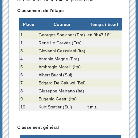
Classement de l’étape
Place
Coureur
Temps / Ecart
1
Georges Speicher (Fra)
en 9h47’16’’
1
René Le Grevès (Fra)
3
Giovanni Cazzulani (Ita)
4
Antonin Magne (Fra)
5
Ambrogio Morelli (Ita)
6
Albert Buchi (Sui)
7
Edgard De Caluwé (Bel)
8
Giuseppe Martano (Ita)
9
Eugenio Gestri (Ita)
10
Kurt Stettler (Sui)
t.m.t.
Classement général