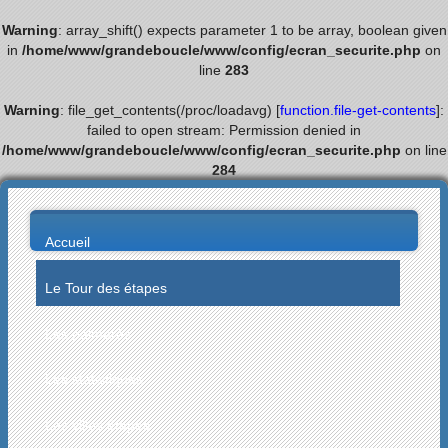
Warning
: array_shift() expects parameter 1 to be array, boolean given
in
/home/www/grandeboucle/www/config/ecran_securite.php
on
line
283
Warning
: file_get_contents(/proc/loadavg) [
function.file-get-contents
]:
failed to open stream: Permission denied in
/home/www/grandeboucle/www/config/ecran_securite.php
on line
284
Accueil
Le Tour des étapes
Les palmarès
Les statistiques
Les villes étapes