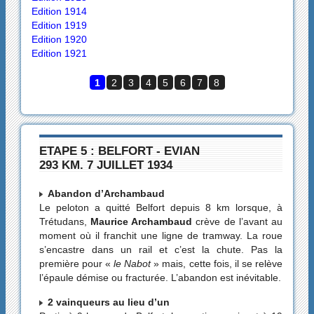
Edition 1914
Edition 1919
Edition 1920
Edition 1921
1
2
3
4
5
6
7
8
ETAPE 5 : BELFORT - EVIAN
293 KM. 7 JUILLET 1934
Abandon d’Archambaud
Le peloton a quitté Belfort depuis 8 km lorsque, à
Trétudans,
Maurice Archambaud
crève de l’avant au
moment où il franchit une ligne de tramway. La roue
s’encastre dans un rail et c’est la chute. Pas la
première pour «
le Nabot
» mais, cette fois, il se relève
l’épaule démise ou fracturée. L’abandon est inévitable.
2 vainqueurs au lieu d’un