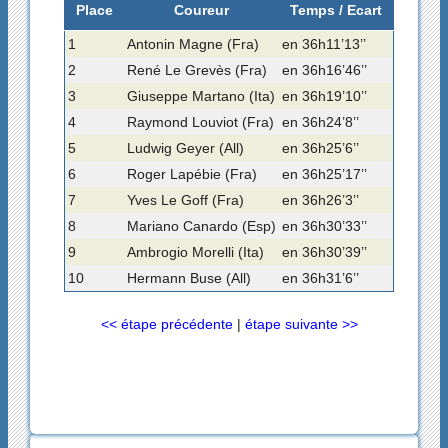
Place
Coureur
Temps / Ecart
1
Antonin Magne (Fra)
en 36h11’13’’
2
René Le Grevès (Fra)
en 36h16’46’’
3
Giuseppe Martano (Ita)
en 36h19’10’’
4
Raymond Louviot (Fra)
en 36h24’8’’
5
Ludwig Geyer (All)
en 36h25’6’’
6
Roger Lapébie (Fra)
en 36h25’17’’
7
Yves Le Goff (Fra)
en 36h26’3’’
8
Mariano Canardo (Esp)
en 36h30’33’’
9
Ambrogio Morelli (Ita)
en 36h30’39’’
10
Hermann Buse (All)
en 36h31’6’’
<< étape précédente
|
étape suivante >>