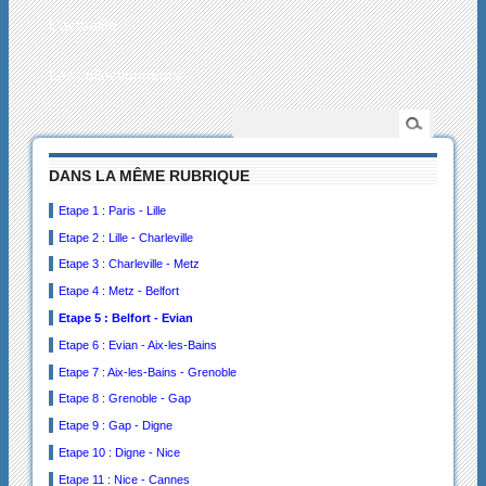
L’actualité
Les collectionneurs
DANS LA MÊME RUBRIQUE
Etape 1 : Paris - Lille
Etape 2 : Lille - Charleville
Etape 3 : Charleville - Metz
Etape 4 : Metz - Belfort
Etape 5 : Belfort - Evian
Etape 6 : Evian - Aix-les-Bains
Etape 7 : Aix-les-Bains - Grenoble
Etape 8 : Grenoble - Gap
Etape 9 : Gap - Digne
Etape 10 : Digne - Nice
Etape 11 : Nice - Cannes