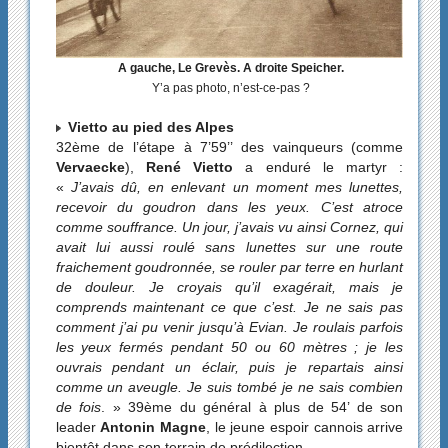
A gauche, Le Grevès. A droite Speicher.
Y’a pas photo, n’est-ce-pas ?
Vietto au pied des Alpes
32ème de l’étape à 7’59’’ des vainqueurs (comme
Vervaecke
),
René Vietto
a enduré le martyr :
«
J’avais dû, en enlevant un moment mes lunettes,
recevoir du goudron dans les yeux. C’est atroce
comme souffrance. Un jour, j’avais vu ainsi Cornez, qui
avait lui aussi roulé sans lunettes sur une route
fraichement goudronnée, se rouler par terre en hurlant
de douleur. Je croyais qu’il exagérait, mais je
comprends maintenant ce que c’est. Je ne sais pas
comment j’ai pu venir jusqu’à Evian. Je roulais parfois
les yeux fermés pendant 50 ou 60 mètres ; je les
ouvrais pendant un éclair, puis je repartais ainsi
comme un aveugle. Je suis tombé je ne sais combien
de fois
. » 39ème du général à plus de 54’ de son
leader
Antonin Magne
, le jeune espoir cannois arrive
bientôt dans son terrain de prédilection.