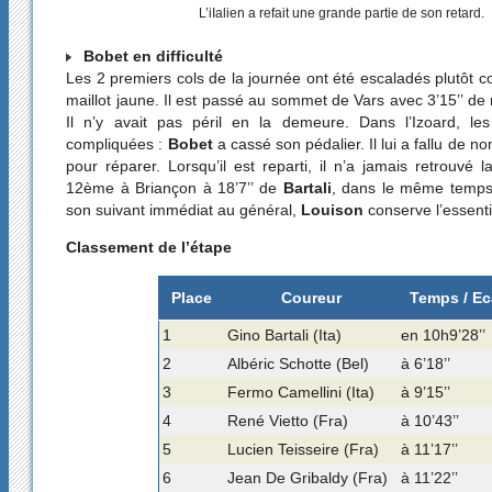
L’iIalien a refait une grande partie de son retard.
Bobet en difficulté
Les 2 premiers cols de la journée ont été escaladés plutôt c
maillot jaune. Il est passé au sommet de Vars avec 3’15’’ de 
Il n’y avait pas péril en la demeure. Dans l’Izoard, le
compliquées :
Bobet
a cassé son pédalier. Il lui a fallu de 
pour réparer. Lorsqu’il est reparti, il n’a jamais retrouvé
12ème à Briançon à 18’7’’ de
Bartali
, dans le même temp
son suivant immédiat au général,
Louison
conserve l’essentie
Classement de l’étape
Place
Coureur
Temps / Ec
1
Gino Bartali (Ita)
en 10h9’28’’
2
Albéric Schotte (Bel)
à 6’18’’
3
Fermo Camellini (Ita)
à 9’15’’
4
René Vietto (Fra)
à 10’43’’
5
Lucien Teisseire (Fra)
à 11’17’’
6
Jean De Gribaldy (Fra)
à 11’22’’