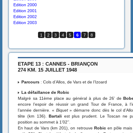
Edition 2000
Edition 2001
Edition 2002
Edition 2003
1
2
3
4
5
6
7
8
ETAPE 13 : CANNES - BRIANÇON
274 KM. 15 JUILLET 1948
Parcours
: Cols d’Allos, de Vars et de l’Izoard
La défaillance de Robic
Malgré sa 11ème place au général à plus de 26’ de
Bob
encore l’espoir de réussir un grand Tour de France, à l’i
l’année dernière. «
Biquet
» démarre donc dès le col d’Allos
tête (km 136).
Bartali
est plus prudent. Le Toscan ne 
position au sommet à 1’02’’.
En haut de Vars (km 201), on retrouve
Robic
en pôle mais