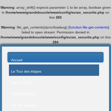
Warning
: array_shift() expects parameter 1 to be array, boolean given
in
/home/www/grandeboucle/www/config/ecran_securite.php
on
line
283
Warning
: file_get_contents(/proc/loadavg) [
function.file-get-contents
]:
failed to open stream: Permission denied in
/home/www/grandeboucle/www/config/ecran_securite.php
on line
284
Accueil
Le Tour des étapes
Les palmarès
Les statistiques
Les villes étapes