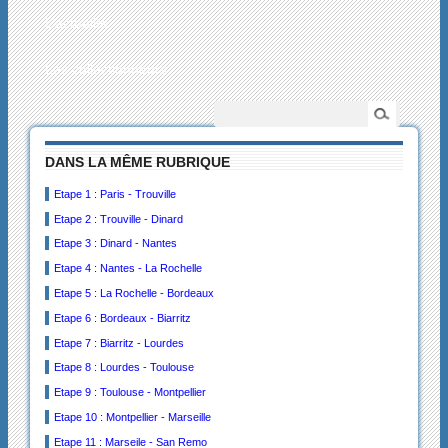
L’actualité
Les collectionneurs
DANS LA MÊME RUBRIQUE
Etape 1 : Paris - Trouville
Etape 2 : Trouville - Dinard
Etape 3 : Dinard - Nantes
Etape 4 : Nantes - La Rochelle
Etape 5 : La Rochelle - Bordeaux
Etape 6 : Bordeaux - Biarritz
Etape 7 : Biarritz - Lourdes
Etape 8 : Lourdes - Toulouse
Etape 9 : Toulouse - Montpellier
Etape 10 : Montpellier - Marseille
Etape 11 : Marseile - San Remo