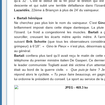
qu’à 32’’. C’est le début de la fin pour le Breton qui es
descente et qui subit une terrible défaillance dans l’Izoar
Lazaridès
, 22ème à Briançon à plus de 24’ du vainqueur.
Bartali héroïque
Ne cherchez pas plus loin le nom du vainqueur. C’est
Gino
brillamment imposé dans cette étape dantesque. La pluie 
l’Izoard. Le froid a congestionné les muscles.
Bartali
a g
sourciller, creusant les écarts mètre après mètre. A l’arri
suivant
Brik Schotte
(que tous les observateurs considér
grimpeur) à 6’18’’. «
Gino le Pieux
» n’est plus, désormais q
au général.
Bartali
confiera plus tard qu’il avait reçu le matin de cett
téléphone du premier ministre italien De Gasperi. Ce dernier
le leader communiste Togliatti avait été victime d’un attent
était au bord de la guerre civile. «
Que puis-je faire ? Je
répond alors le cycliste. «
Tu peux faire beaucoup, en gagn
lui ordonne le président du conseil. Le sport au service de la p