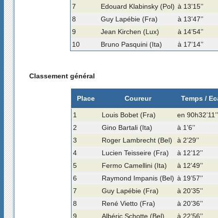
7
Edouard Klabinsky (Pol)
à 13’15’’
8
Guy Lapébie (Fra)
à 13’47’’
9
Jean Kirchen (Lux)
à 14’54’’
10
Bruno Pasquini (Ita)
à 17’14’’
Classement général
Place
Coureur
Temps / Ec
1
Louis Bobet (Fra)
en 90h32’11’’
2
Gino Bartali (Ita)
à 1’6’’
3
Roger Lambrecht (Bel)
à 2’29’’
4
Lucien Teisseire (Fra)
à 12’12’’
5
Fermo Camellini (Ita)
à 12’49’’
6
Raymond Impanis (Bel)
à 19’57’’
7
Guy Lapébie (Fra)
à 20’35’’
8
René Vietto (Fra)
à 20’36’’
9
Albéric Schotte (Bel)
à 22’56’’