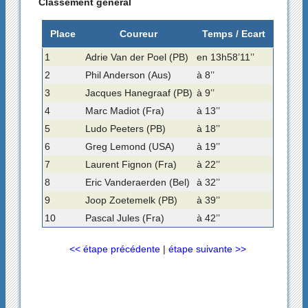
Classement général
Place
Coureur
Temps / Ecart
1
Adrie Van der Poel (PB)
en 13h58’11’’
2
Phil Anderson (Aus)
à 8’’
3
Jacques Hanegraaf (PB)
à 9’’
4
Marc Madiot (Fra)
à 13’’
5
Ludo Peeters (PB)
à 18’’
6
Greg Lemond (USA)
à 19’’
7
Laurent Fignon (Fra)
à 22’’
8
Eric Vanderaerden (Bel)
à 32’’
9
Joop Zoetemelk (PB)
à 39’’
10
Pascal Jules (Fra)
à 42’’
<< étape précédente
|
étape suivante >>