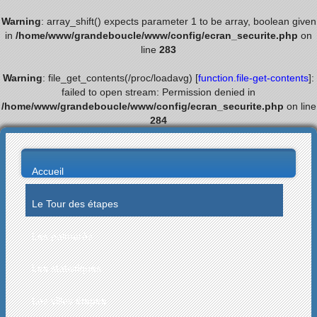
Warning
: array_shift() expects parameter 1 to be array, boolean given
in
/home/www/grandeboucle/www/config/ecran_securite.php
on
line
283
Warning
: file_get_contents(/proc/loadavg) [
function.file-get-contents
]:
failed to open stream: Permission denied in
/home/www/grandeboucle/www/config/ecran_securite.php
on line
284
Accueil
Le Tour des étapes
Les palmarès
Les statistiques
Les villes étapes