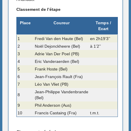
Classement de l’étape
Place
Coureur
Temps /
Ecart
1
Fredi Van den Haute (Bel)
en 2h19’3’’
2
Noël Dejonckheere (Bel)
à 1’2’’
3
Adrie Van Der Poel (PB)
4
Eric Vanderaerden (Bel)
5
Frank Hoste (Bel)
6
Jean-François Rault (Fra)
7
Léo Van Vliet (PB)
Jean-Philippe Vandenbrande
8
(Bel)
9
Phil Anderson (Aus)
10
Francis Castaing (Fra)
t.m.t.