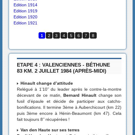
Edition 1914
Edition 1919
Edition 1920
Edition 1921
1
2
3
4
5
6
7
8
ETAPE 4 : VALENCIENNES - BÉTHUNE
83 KM. 2 JUILLET 1984 (APRÈS-MIDI)
Hinault change d’attitude
Relégué à 1’10’’ du leader après le contre-la-montre
décevant de ce matin,
Bernard Hinault
change son
fusil d’épaule et décide de participer aux catchs-
bonifications. Il termine 3ème à Auberchicourt (km 22)
puis 3ème encore à Hénin-Beaumont (km 47). Cela
fait toujours 8’’ récupérées !
Van den Haute sur ses terres