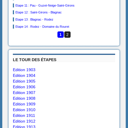
Etape 11 : Pau - Guzet-Neige-Saint-Girons
Etape 12 : Saint-Girons - Blagnac
Etape 13 : Blagnac - Rodez
Etape 14 : Rodez - Domaine du Rouret
1
2
LE TOUR DES ÉTAPES
Edition 1903
Edition 1904
Edition 1905
Edition 1906
Edition 1907
Edition 1908
Edition 1909
Edition 1910
Edition 1911
Edition 1912
Edition 1913