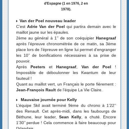
d’Espagne (1 en 1976, 2 en
1978).
Van der Poel nouveau leader
C’est
Adrie Van der Poel
qui partira demain avec le
maillot jaune sur les épaules.
2ème au général à 1’’ de son coéquipier
Hanegraaf
après l’épreuve chronométrée de ce matin, sa 3ème
place lors de l’épreuve en ligne lui permet d’engranger
les 10’’ de bonifications nécessaires à sa prise de
pouvoir.
Après
Peeters
et
Hanegraaf
,
Van der Poel
!
Impossible de déboulonner les Kwantum de leur
fauteuil !
Quant au maillot vert, un Français le porte fièrement :
Jean-François Rault
de l’équipe La Vie Claire.
Mauvaise journée pour Kelly
L’équipe Skil avait terminé 9ème du chrono à 1’22’’
des Renault. Cet après-midi, dans les faubourgs de
Béthune, leur leader,
Sean Kelly
, a chuté. Encore
1’30’’ perdue ! Cela commence à faire beaucoup pour
l’Irlandais.