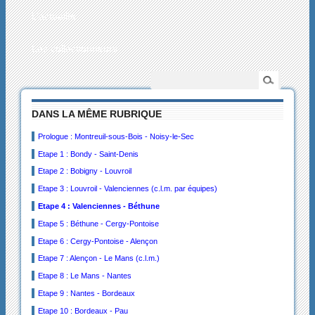
L’actualité
Les collectionneurs
DANS LA MÊME RUBRIQUE
Prologue : Montreuil-sous-Bois - Noisy-le-Sec
Etape 1 : Bondy - Saint-Denis
Etape 2 : Bobigny - Louvroil
Etape 3 : Louvroil - Valenciennes (c.l.m. par équipes)
Etape 4 : Valenciennes - Béthune
Etape 5 : Béthune - Cergy-Pontoise
Etape 6 : Cergy-Pontoise - Alençon
Etape 7 : Alençon - Le Mans (c.l.m.)
Etape 8 : Le Mans - Nantes
Etape 9 : Nantes - Bordeaux
Etape 10 : Bordeaux - Pau