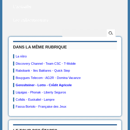
L’actualité
Les collectionneurs
DANS LA MÊME RUBRIQUE
La rétro
Discovery Channel - Team CSC - T-Mobile
Rabobank - Iles Baléares - Quick Step
Bouygues Telecom - AG2R - Domina Vacanze
Geroslteiner - Lotto - Crédit Agricole
Liquigas - Phonak - Liberty Seguros
Cofidis - Euskaltel - Lampre
Fassa Bortolo - Française des Jeux