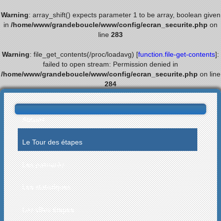
Warning
: array_shift() expects parameter 1 to be array, boolean given
in
/home/www/grandeboucle/www/config/ecran_securite.php
on
line
283
Warning
: file_get_contents(/proc/loadavg) [
function.file-get-contents
]:
failed to open stream: Permission denied in
/home/www/grandeboucle/www/config/ecran_securite.php
on line
284
Accueil
Le Tour des étapes
Les palmarès
Les statistiques
Les villes étapes