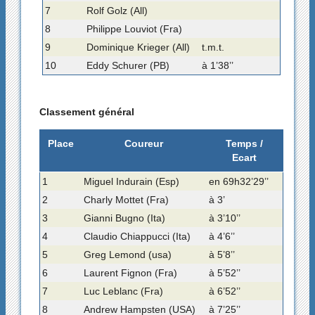
7
Rolf Golz (All)
8
Philippe Louviot (Fra)
9
Dominique Krieger (All)
t.m.t.
10
Eddy Schurer (PB)
à 1’38’’
Classement général
Place
Coureur
Temps /
Ecart
1
Miguel Indurain (Esp)
en 69h32’29’’
2
Charly Mottet (Fra)
à 3’
3
Gianni Bugno (Ita)
à 3’10’’
4
Claudio Chiappucci (Ita)
à 4’6’’
5
Greg Lemond (usa)
à 5’8’’
6
Laurent Fignon (Fra)
à 5’52’’
7
Luc Leblanc (Fra)
à 6’52’’
8
Andrew Hampsten (USA)
à 7’25’’