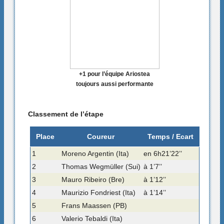
+1 pour l’équipe Ariostea
toujours aussi performante
Classement de l’étape
Place
Coureur
Temps / Ecart
1
Moreno Argentin (Ita)
en 6h21’22’’
2
Thomas Wegmüller (Sui)
à 1’7’’
3
Mauro Ribeiro (Bre)
à 1’12’’
4
Maurizio Fondriest (Ita)
à 1’14’’
5
Frans Maassen (PB)
6
Valerio Tebaldi (Ita)