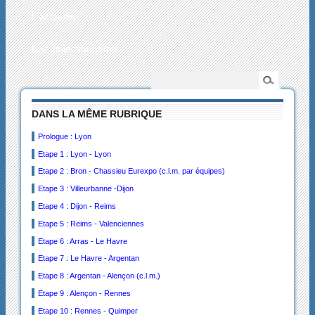
L’actualité
Les collectionneurs
DANS LA MÊME RUBRIQUE
Prologue : Lyon
Etape 1 : Lyon - Lyon
Etape 2 : Bron - Chassieu Eurexpo (c.l.m. par équipes)
Etape 3 : Villeurbanne -Dijon
Etape 4 : Dijon - Reims
Etape 5 : Reims - Valenciennes
Etape 6 : Arras - Le Havre
Etape 7 : Le Havre - Argentan
Etape 8 : Argentan - Alençon (c.l.m.)
Etape 9 : Alençon - Rennes
Etape 10 : Rennes - Quimper