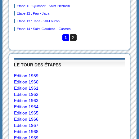
Etape 11 : Quimper - Saint-Herblain
Etape 12 : Pau - Jaca
Etape 13 : Jaca - Val-Louron
Etape 14 : Saint-Gaudens - Castres
1
2
LE TOUR DES ÉTAPES
Edition 1959
Edition 1960
Edition 1961
Edition 1962
Edition 1963
Edition 1964
Edition 1965
Edition 1966
Edition 1967
Edition 1968
Edition 1969