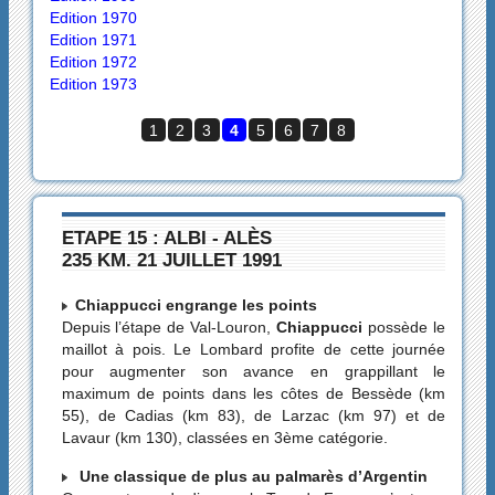
Edition 1970
Edition 1971
Edition 1972
Edition 1973
1
2
3
4
5
6
7
8
ETAPE 15 : ALBI - ALÈS
235 KM. 21 JUILLET 1991
Chiappucci engrange les points
Depuis l’étape de Val-Louron,
Chiappucci
possède le
maillot à pois. Le Lombard profite de cette journée
pour augmenter son avance en grappillant le
maximum de points dans les côtes de Bessède (km
55), de Cadias (km 83), de Larzac (km 97) et de
Lavaur (km 130), classées en 3ème catégorie.
Une classique de plus au palmarès d’Argentin