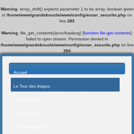
Warning
: array_shift() expects parameter 1 to be array, boolean given
in
/home/www/grandeboucle/www/config/ecran_securite.php
on
line
283
Warning
: file_get_contents(/proc/loadavg) [
function.file-get-contents
]:
failed to open stream: Permission denied in
/home/www/grandeboucle/www/config/ecran_securite.php
on line
284
Accueil
Le Tour des étapes
Les palmarès
Les statistiques
Les villes étapes